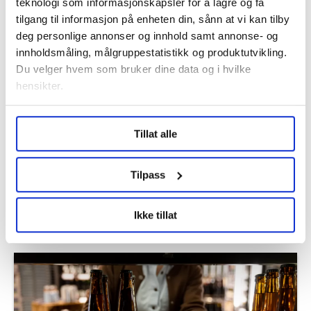
teknologi som informasjonskapsler for å lagre og få
tilgang til informasjon på enheten din, sånn at vi kan tilby
Det ligger an til prishopp på drivstoff
deg personlige annonser og innhold samt annonse- og
innholdsmåling, målgruppestatistikk og produktutvikling.
Du velger hvem som bruker dine data og i hvilke
hensikter.
Under
mer info
kan du lese om hvordan dine personlige
Tillat alle
data behandles og hvordan du kan velge hvordan de skal
brukes. Du kan hele tiden endre eller trekke tilbake ditt
samtykke fra erklæringen om informasjonskapsler.
Tilpass
LO Medias publikasjoner frifagbevegelse.no, hk-nytt.no
Hundrevis av ansatte i Oslo kommune
Ikke tillat
og fontene.no bruker informasjonskapsler (cookies) for å
uten faste oppgaver
lære hvordan våre nettsider blir brukt slik at vi tilby
relevant innhold, tilpassede annonser og utarbeide
statistikk.
Vi deler bare informasjon om hvordan du bruker
nettstedet med LO Medias egne samarbeidspartnere