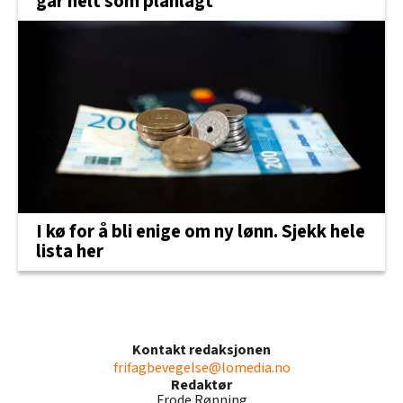
går helt som planlagt
I kø for å bli enige om ny lønn. Sjekk hele
lista her
Kontakt redaksjonen
frifagbevegelse@lomedia.no
Redaktør
Frode Rønning