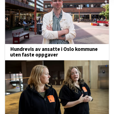
nettstedet med LO Medias egne samarbeidspartnere
innenfor analyse og annonsering. Disse er angitt i
oversikten lengre ned på denne siden.
Hundrevis av ansatte i Oslo kommune
uten faste oppgaver