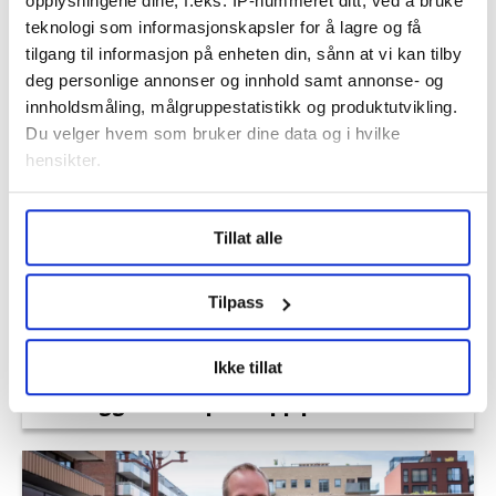
opplysningene dine, f.eks. IP-nummeret ditt, ved å bruke
teknologi som informasjonskapsler for å lagre og få
tilgang til informasjon på enheten din, sånn at vi kan tilby
deg personlige annonser og innhold samt annonse- og
Seks flyplasser kan bli rammet av streik
innholdsmåling, målgruppestatistikk og produktutvikling.
neste uke
Du velger hvem som bruker dine data og i hvilke
hensikter.
Under
mer info
kan du lese om hvordan dine personlige
Tillat alle
data behandles og hvordan du kan velge hvordan de skal
brukes. Du kan hele tiden endre eller trekke tilbake ditt
samtykke fra erklæringen om informasjonskapsler.
Tilpass
LO Medias publikasjoner frifagbevegelse.no, hk-nytt.no
Ikke tillat
og fontene.no bruker informasjonskapsler (cookies) for å
Det ligger an til prishopp på drivstoff
lære hvordan våre nettsider blir brukt slik at vi tilby
relevant innhold, tilpassede annonser og utarbeide
statistikk.
Vi deler bare informasjon om hvordan du bruker