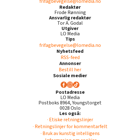
frifagbevegelse@lomedia.no
Redaktør
Frode Rønning
Ansvarlig redaktør
Tor A. Godal
Utgiver
LO Media
Tips
frifagbevegelse@lomedia.no
Nyhetsfeed
RSS-feed
Annonser
Bestill her
Sosiale medier
Postadresse
LO Media
Postboks 8964, Youngstorget
0028 Oslo
Les også:
· Etiske retningslinjer
· Retningslinjer for kommentarfelt
· Bruk av kunstig intelligens