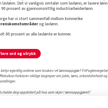
 lavlønn. Det vi vanligvis omtaler som lavlønn, er lavere lønn
 90 prosent av gjennomsnittlig industriarbeiderlønn.
orge har vi stort sammenfall mellom kvinnerike
erenskomstområder
og lavlønn.
dt 80 prosent av alle lavlønte er kvinner.
Flere ord og utrykk
 betyr egentlig ordene som brukes i et lønnsoppgjør? FriFagbevegelse
ffleksikon forklarer viktige begreper om jobb, lønn, arbeidsforhold og
handlinger.
 du holde deg oppdatert på hva som skjer i lønnsoppgjøret?
d deg på vårt spesial-nyhetsbrev «Alt om lønnsoppgjøret» her!