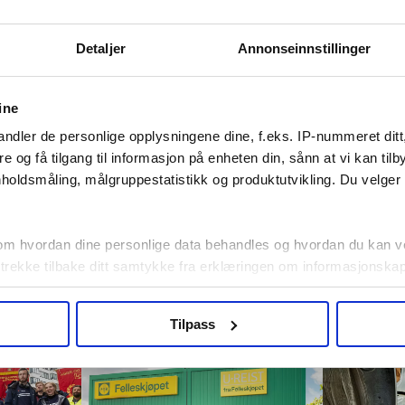
Tariffleksikonet er sist oppdatert i februar 2024 av journalist
Detaljer
Annonseinnstillinger
Torgny Hasås.
Kontakt oss, dersom du har kommentarer til noen av
ine
ordforklaringene:
ndler de personlige opplysningene dine, f.eks. IP-nummeret ditt
re og få tilgang til informasjon på enheten din, sånn at vi kan ti
Heidi K. Engelund
holdsmåling, målgruppestatistikk og produktutvikling. Du velge
heidi@lomedia.no
om hvordan dine personlige data behandles og hvordan du kan v
 trekke tilbake ditt samtykke fra erklæringen om informasjonskap
ra FriFagbevegelse
agbevegelse.no, hk-nytt.no og fontene.no bruker informasjonskaps
Tilpass
ukt slik at vi tilby relevant innhold, tilpassede annonser og utarbe
m hvordan du bruker nettstedet med LO Medias egne samarbeidsp
 i oversikten lengre ned på denne siden.