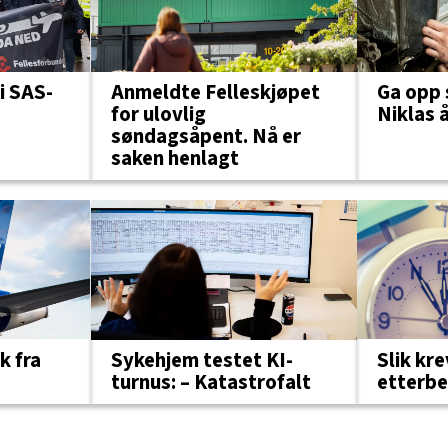
Anmeldte Felleskjøpet
i SAS-
Ga opp 
for ulovlig
Niklas 
søndagsåpent. Nå er
saken henlagt
Sykehjem testet KI-
k fra
Slik kr
turnus: – Katastrofalt
etterbe