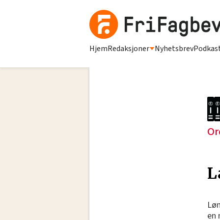
Hjem
Redaksjoner
Nyhetsbrev
Podkas
Or
L
Løn
en 