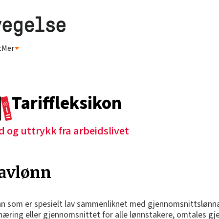
t
Mer
Tariffleksikon
d og uttrykk fra arbeidslivet
avlønn
n som er spesielt lav sammenliknet med gjennomsnittslønna
næring eller gjennomsnittet for alle lønnstakere, omtales gj