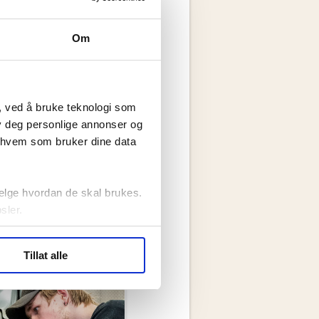
Om
, ved å bruke teknologi som
lby deg personlige annonser og
r hvem som bruker dine data
elge hvordan de skal brukes.
sler.
ler (cookies) for å lære
Tillat alle
ide statistikk.
artnere innenfor analyse og