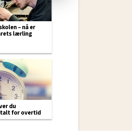
skolen – nå er
årets lærling
ever du
talt for overtid