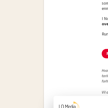
som
enn
I N
ov
Run
Hva
tari
for
Vil
Mel