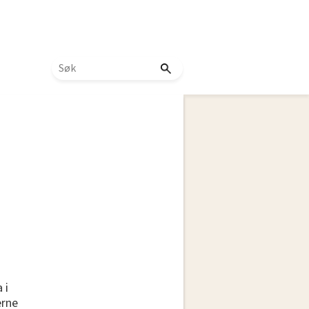
 i
erne