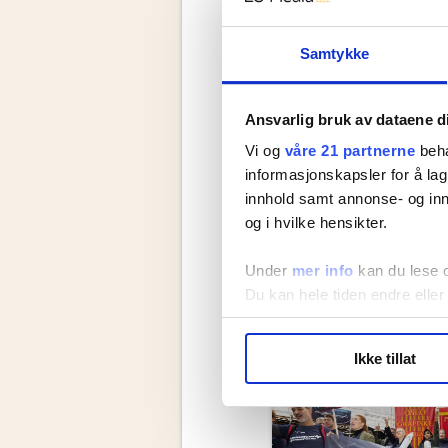
Samtykke
Ansvarlig bruk av dataene d
Vi og
våre 21 partnerne
beha
informasjonskapsler for å lag
innhold samt annonse- og inn
og i hvilke hensikter.
Under
mer info
kan du lese 
Du kan hele tiden endre eller
Siste nytt f
LO Medias publikasjoner frif
Ikke tillat
hvordan våre nettsider blir br
Vi deler bare informasjon o
annonsering. Disse er angitt