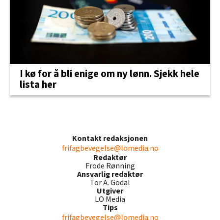
I kø for å bli enige om ny lønn. Sjekk hele
lista her
Kontakt redaksjonen
frifagbevegelse@lomedia.no
Redaktør
Frode Rønning
Ansvarlig redaktør
Tor A. Godal
Utgiver
LO Media
Tips
frifagbevegelse@lomedia.no