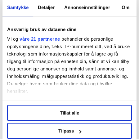
Samtykke
Detaljer
Annonseinnstillinger
Om
Ansvarlig bruk av dataene dine
– Vi har blitt dårligere til å respektere
Vi og
våre 21 partnerne
behandler de personlige
folk som jobber
opplysningene dine, f.eks. IP-nummeret ditt, ved å bruke
teknologi som informasjonskapsler for å lagre og få
tilgang til informasjon på enheten din, sånn at vi kan tilby
deg personlige annonser og innhold samt annonse- og
innholdsmåling, målgruppestatistikk og produktutvikling.
Du velger hvem som bruker dine data og i hvilke
hensikter.
Under
mer info
kan du lese om hvordan dine personlige
Tillat alle
data behandles og hvordan du kan velge hvordan de skal
Seks flyplasser kan bli rammet av streik
brukes. Du kan hele tiden endre eller trekke tilbake ditt
neste uke
samtykke fra erklæringen om informasjonskapsler.
Tilpass