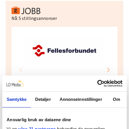
Nå:
5
stillingsannonser
Regionleder Region Indre Øst
Fellesforbundet
Moelv
Samtykke
Detaljer
Annonseinnstillinger
Om
Ansvarlig bruk av dataene dine
Vi og
våre 21 partnerne
behandler de personlige