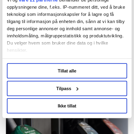
opplysningene dine, f.eks. IP-nummeret ditt, ved å bruke
teknologi som informasjonskapsler for å lagre og få
Flere saker
tilgang til informasjon på enheten din, sånn at vi kan tilby
deg personlige annonser og innhold samt annonse- og
innholdsmåling, målgruppestatistikk og produktutvikling.
Du velger hvem som bruker dine data og i hvilke
hensikter.
Under
mer info
kan du lese om hvordan dine personlige
Tillat alle
data behandles og hvordan du kan velge hvordan de skal
brukes. Du kan hele tiden endre eller trekke tilbake ditt
samtykke fra erklæringen om informasjonskapsler.
Tilpass
LO Medias publikasjoner frifagbevegelse.no, hk-nytt.no
Derfor kan det bli SAS-streik til helgen
Ikke tillat
og fontene.no bruker informasjonskapsler (cookies) for å
lære hvordan våre nettsider blir brukt slik at vi tilby
relevant innhold, tilpassede annonser og utarbeide
statistikk.