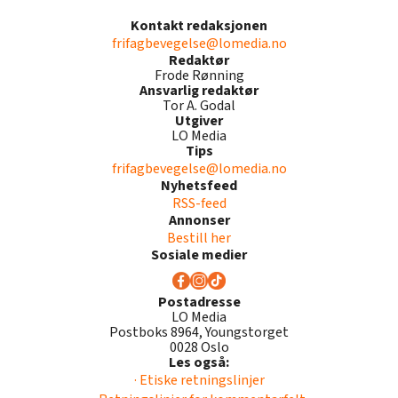
Kontakt redaksjonen
frifagbevegelse@lomedia.no
Redaktør
Frode Rønning
Ansvarlig redaktør
Tor A. Godal
Utgiver
LO Media
Tips
frifagbevegelse@lomedia.no
Nyhetsfeed
RSS-feed
Annonser
Bestill her
Sosiale medier
Postadresse
LO Media
Postboks 8964, Youngstorget
0028 Oslo
Les også:
· Etiske retningslinjer