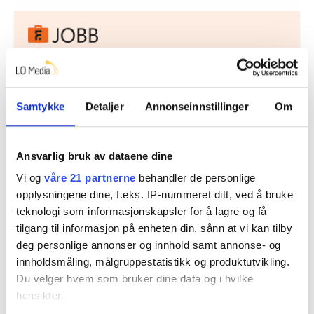
Nå:
4
stillingsannonser
Samtykke
Detaljer
Annonseinnstillinger
Om
Ansvarlig bruk av dataene dine
Vi og
våre 21 partnerne
behandler de personlige
opplysningene dine, f.eks. IP-nummeret ditt, ved å bruke
Regionleder Region Indre Øst
teknologi som informasjonskapsler for å lagre og få
Fellesforbundet
tilgang til informasjon på enheten din, sånn at vi kan tilby
Moelv
deg personlige annonser og innhold samt annonse- og
innholdsmåling, målgruppestatistikk og produktutvikling.
Du velger hvem som bruker dine data og i hvilke
hensikter.