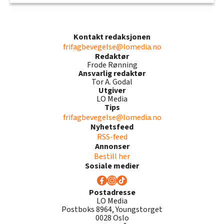
Kontakt redaksjonen
frifagbevegelse@lomedia.no
Redaktør
Frode Rønning
Ansvarlig redaktør
Tor A. Godal
Utgiver
LO Media
Tips
frifagbevegelse@lomedia.no
Nyhetsfeed
RSS-feed
Annonser
Bestill her
Sosiale medier
Postadresse
LO Media
Postboks 8964, Youngstorget
0028 Oslo