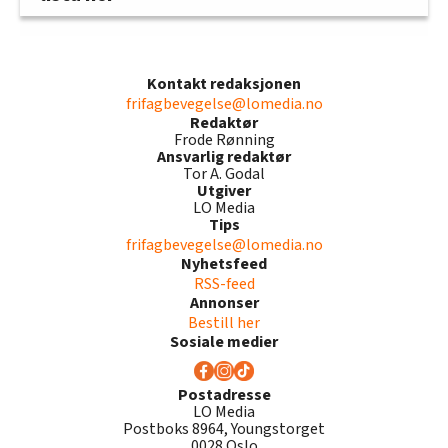
Kontakt redaksjonen
frifagbevegelse@lomedia.no
Redaktør
Frode Rønning
Ansvarlig redaktør
Tor A. Godal
Utgiver
LO Media
Tips
frifagbevegelse@lomedia.no
Nyhetsfeed
RSS-feed
Annonser
Bestill her
Sosiale medier
Postadresse
LO Media
Postboks 8964, Youngstorget
0028 Oslo