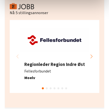
statistikk.
Vi deler bare informasjon om hvordan du bruker
Nå:
5
stillingsannonser
nettstedet med LO Medias egne samarbeidspartnere
innenfor analyse og annonsering. Disse er angitt i
oversikten lengre ned på denne siden.
Regionleder Region Indre Øst
Fellesforbundet
Moelv