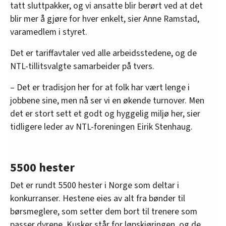
tatt sluttpakker, og vi ansatte blir berørt ved at det
blir mer å gjøre for hver enkelt, sier Anne Ramstad,
varamedlem i styret.
Det er tariffavtaler ved alle arbeidsstedene, og de
NTL-tillitsvalgte samarbeider på tvers.
– Det er tradisjon her for at folk har vært lenge i
jobbene sine, men nå ser vi en økende turnover. Men
det er stort sett et godt og hyggelig miljø her, sier
tidligere leder av NTL-foreningen Eirik Stenhaug.
5500 hester
Det er rundt 5500 hester i Norge som deltar i
konkurranser. Hestene eies av alt fra bønder til
børsmeglere, som setter dem bort til trenere som
passer dyrene. Kusker står for løpskjøringen, og de