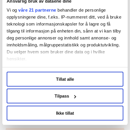
Ansvarlig bruk av dataene dine
Vi og
våre 21 partnerne
behandler de personlige
Det er tradisjon her for at folk har
opplysningene dine, f.eks. IP-nummeret ditt, ved å bruke
vært lenge i jobbene sine, men nå
teknologi som informasjonskapsler for å lagre og få
ser vi en økende turnover.
tilgang til informasjon på enheten din, sånn at vi kan tilby
deg personlige annonser og innhold samt annonse- og
Eirik Stenhaug, tidligere leder av NTL-foreningen
innholdsmåling, målgruppestatistikk og produktutvikling.
Du velger hvem som bruker dine data og i hvilke
Denne artikkelen er
over fem år gammel
.
hensikter.
Under
mer info
kan du lese om hvordan dine personlige
Tillat alle
data behandles og hvordan du kan velge hvordan de skal
Video og bilder
brukes. Du kan hele tiden endre eller trekke tilbake ditt
samtykke fra erklæringen om informasjonskapsler.
Tilpass
LO Medias publikasjoner frifagbevegelse.no, hk-nytt.no
Del artikkel
Ikke tillat
og fontene.no bruker informasjonskapsler (cookies) for å
lære hvordan våre nettsider blir brukt slik at vi tilby
relevant innhold, tilpassede annonser og utarbeide