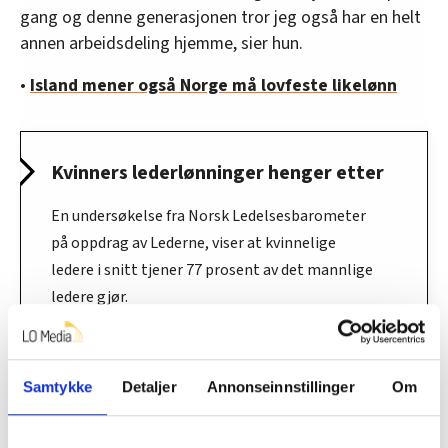
gang og denne generasjonen tror jeg også har en helt
annen arbeidsdeling hjemme, sier hun.
•
Island mener også Norge må lovfeste likelønn
Kvinners lederlønninger henger etter
En undersøkelse fra Norsk Ledelsesbarometer
på oppdrag av Lederne, viser at kvinnelige
ledere i snitt tjener 77 prosent av det mannlige
ledere gjør.
Undersøkelsen som ble publisert i august 2017
er ganske nedslående og ifølge forsker Eivind
Samtykke
Detaljer
Annonseinnstillinger
Om
Falkum i AFI kan dette være snakk om en
direkte diskriminering av kvinnelige ledere.