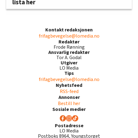
lista her
Kontakt redaksjonen
frifagbevegelse@lomedia.no
Redaktør
Frode Rønning
Ansvarlig redaktør
Tor A. Godal
Utgiver
LO Media
Tips
frifagbevegelse@lomedia.no
Nyhetsfeed
RSS-feed
Annonser
Bestill her
Sosiale medier
Postadresse
LO Media
Postboks 8964, Youngstorget