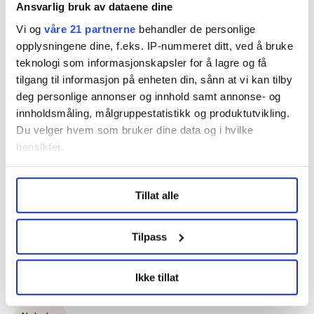
Ansvarlig bruk av dataene dine
Forbundsleder Audun Ingvartsen i Lederne tror
individuelle lønnsforhandlinger har noe av
Vi og
våre 21 partnerne
behandler de personlige
opplysningene dine, f.eks. IP-nummeret ditt, ved å bruke
skylden.
teknologi som informasjonskapsler for å lagre og få
Ifølge Teknisk beregningsutvalg tjener kvinner
tilgang til informasjon på enheten din, sånn at vi kan tilby
deg personlige annonser og innhold samt annonse- og
i arbeidslivet i snitt 88 prosent av det menn
innholdsmåling, målgruppestatistikk og produktutvikling.
tjener, uavhengig av bransje og stilling
Du velger hvem som bruker dine data og i hvilke
I barnehagesektoren og prosessindustrien er
hensikter.
det annerledes. Her viser målinger at kvinner og
Under
mer info
kan du lese om hvordan dine personlige
menn avlønnes helt likt.
Tillat alle
data behandles og hvordan du kan velge hvordan de skal
brukes. Du kan hele tiden endre eller trekke tilbake ditt
samtykke fra erklæringen om informasjonskapsler.
Tilpass
Denne artikkelen er
over fem år gammel
.
LO Medias publikasjoner frifagbevegelse.no, hk-nytt.no
Ikke tillat
og fontene.no bruker informasjonskapsler (cookies) for å
lære hvordan våre nettsider blir brukt slik at vi tilby