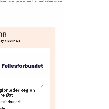
dommene i jernbanen. Her ved siden av sin
ingsannonser
Hotell- og
restaurantarbeidern
gionleder Region
e i Oslo og Akershus
dre Øst
søker ny kontorlede
lesforbundet
Fellesforbundet avdeling
elv
10