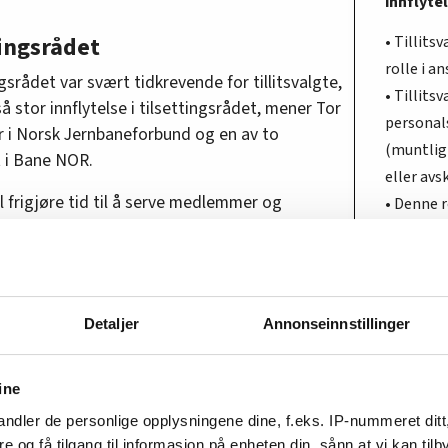
innflyte
tingsrådet
• Tillits
rolle i an
ngsrådet var svært tidkrevende for tillitsvalgte,
• Tillits
så stor innflytelse i tilsettingsrådet, mener Tor
personal
r i Norsk Jernbaneforbund og en av to
(muntlig 
t i Bane NOR.
eller avs
il frigjøre tid til å serve medlemmer og
• Denne r
«tilsetti
Tilsetti
NOR.
• Ordnin
Detaljer
Annonseinnstillinger
tillitsva
forhandle
ine
tariffavt
arbeidsg
ndler de personlige opplysningene dine, f.eks. IP-nummeret ditt
re og få tilgang til informasjon på enheten din, sånn at vi kan ti