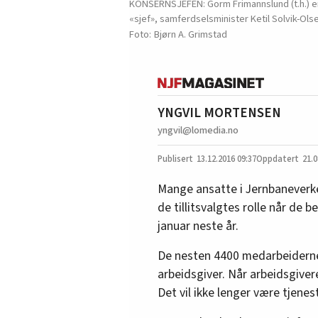
KONSERNSJEFEN: Gorm Frimannslund (t.h.) er
«sjef», samferdselsminister Ketil Solvik-Ols
Bjørn A. Grimstad
YNGVIL MORTENSEN
yngvil@lomedia.no
13.12.2016
09:37
21.0
Mange ansatte i Jernbaneverke
de tillitsvalgtes rolle når de 
januar neste år.
De nesten 4400 medarbeiderne
arbeidsgiver. Når arbeidsgiver
Det vil ikke lenger være tjen