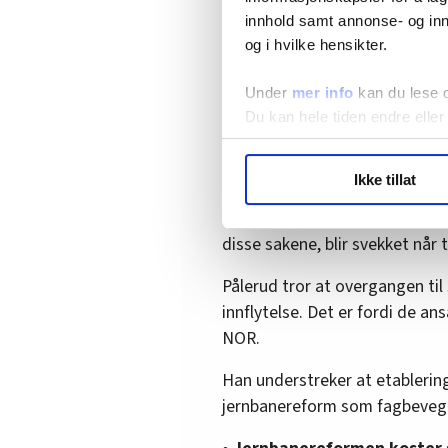
innhold samt annonse- og inn
og i hvilke hensikter.
Under
mer info
kan du lese 
Tor Egil Pålerud i Norsk Jernbanefo
Du kan hele tiden endre eller
Ole Palmstrøm
LO Medias publikasjoner frif
Ikke tillat
hvordan våre nettsider blir br
Samtidig vedgår Pålerud at prin
Vi deler bare informasjon o
Rollen som «vaktbikkja» som pa
annonsering. Disse er angitt
disse sakene, blir svekket når t
Pålerud tror at overgangen til 
innflytelse. Det er fordi de an
NOR.
Han understreker at etablerin
jernbanereform som fagbevege