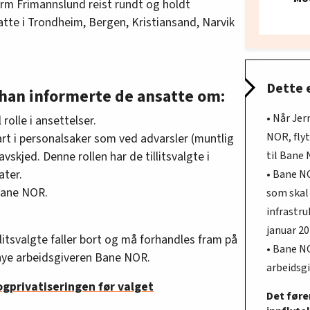
rm Frimannslund reist rundt og holdt
tte i Trondheim, Bergen, Kristiansand, Narvik
Dette 
 han informerte de ansatte om:
• Når Je
 rolle i ansettelser.
NOR, flyt
 part i personalsaker som ved advarsler (muntlig
til Bane
r avskjed. Denne rollen har de tillitsvalgte i
ater.
• Bane NO
 Bane NOR.
som skal
infrastr
januar 20
llitsvalgte faller bort og må forhandles fram på
• Bane NO
 nye arbeidsgiveren Bane NOR.
arbeidsg
ogprivatiseringen før valget
Det fører