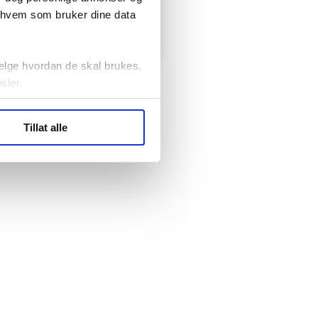
rsk Jernbaneforbund, Bane
r hvem som bruker dine data
elge hvordan de skal brukes.
sler.
ler (cookies) for å lære
Tillat alle
ide statistikk.
artnere innenfor analyse og