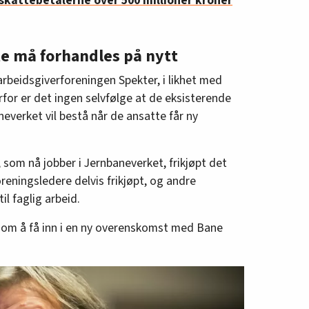
kattebetalerne over 500 millioner kroner
gte må forhandles på nytt
rbeidsgiverforeningen Spekter, i likhet med
for er det ingen selvfølge at de eksisterende
neverket vil bestå når de ansatte får ny
, som nå jobber i Jernbaneverket, frikjøpt det
foreningsledere delvis frikjøpt, og andre
til faglig arbeid.
e om å få inn i en ny overenskomst med Bane