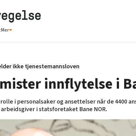
t
Mer
elder ikke tjenestemannsloven
e mister innflytelse i
 rolle i personalsaker og ansettelser når de 4400 ans
arbeidsgiver i statsforetaket Bane NOR.