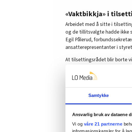
«Vaktbikkja» i tilset
Arbeidet med å sitte i tilsetti
og de tillitsvalgte hadde ikke 
Egil Pålerud, forbundssekretæ
ansatterepresentanter i styre
At tilsettingsrådet blir borte v
foreningene, mener han.
Samtykke
Ansvarlig bruk av dataene d
Vi og
våre 21 partnerne
beha
informasjonskapsler for å lag