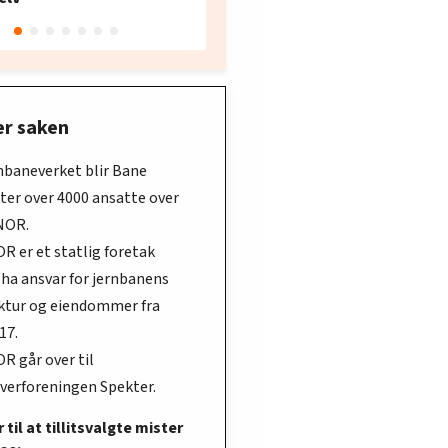
Oslo
er saken
rnbaneverket blir Bane
ter over 4000 ansatte over
 NOR.
R er et statlig foretak
 ha ansvar for jernbanens
uktur og eiendommer fra
17.
R går over til
iverforeningen Spekter.
 til at tillitsvalgte mister