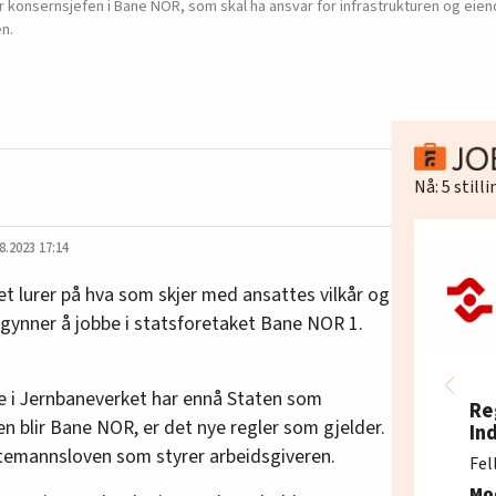
 konsernsjefen i Bane NOR, som skal ha ansvar for infrastrukturen og eien
en.
Nå:
5
still
8.2023 17:14
t lurer på hva som skjer med ansattes vilkår og
begynner å jobbe i statsforetaket Bane NOR 1.
 i Jernbaneverket har ennå Staten som
Re
en blir Bane NOR, er det nye regler som gjelder.
In
estemannsloven som styrer arbeidsgiveren.
Fel
Mo