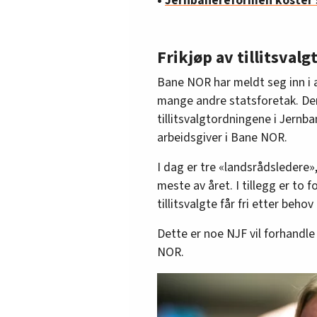
•
Jernbanereformen koster s
Frikjøp av tillitsval
Bane NOR har meldt seg inn i a
mange andre statsforetak. Der
tillitsvalgtordningene i Jernba
arbeidsgiver i Bane NOR.
I dag er tre «landsrådsledere»
meste av året. I tillegg er to 
tillitsvalgte får fri etter behov 
Dette er noe NJF vil forhandl
NOR.