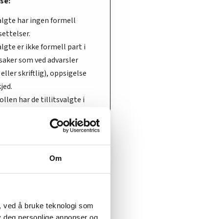
lse:
valgte har ingen formell
settelser.
valgte er ikke formell part i
saker som ved advarsler
eller skriftlig), oppsigelse
kjed.
ollen har de tillitsvalgte i
ngsrådet» i statlige etater.
ngsrådet opphører i Bane
gene med frikjøp av
Om
lgte faller bort og må
s fram på nytt i ny
ale med den nye
iveren Bane NOR.
, ved å bruke teknologi som
lby deg personlige annonser og