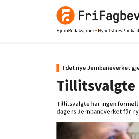
Hjem
Redaksjoner
Nyhetsbrev
Podkas
I det nye Jernbaneverket gj
Tillitsvalgt
Tillitsvalgte har ingen formell
dagens Jernbaneverket får ny 