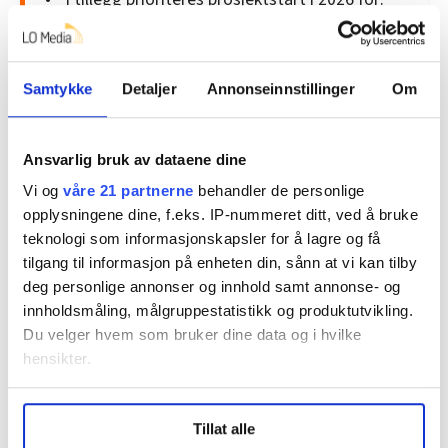
E39 Figgjo–Ålgård (Rogaland)
Kilde:
Statsbudsjettet 2026
Samtykke
Detaljer
Annonseinnstillinger
Om
Flom og skred i statsbudsjettet:
Ansvarlig bruk av dataene dine
Vi og
våre 21 partnerne
behandler de personlige
Regjeringen foreslår å bevilge 782 millioner
opplysningene dine, f.eks. IP-nummeret ditt, ved å bruke
kroner til NVEs arbeid med sikringstiltak og
teknologi som informasjonskapsler for å lagre og få
andre forebyggende tiltak mot flom- og
tilgang til informasjon på enheten din, sånn at vi kan tilby
skredskader.
deg personlige annonser og innhold samt annonse- og
Bevilgningene til Norges vassdrags- og
innholdsmåling, målgruppestatistikk og produktutvikling.
energidirektorat (NVE) innebærer en økning
Du velger hvem som bruker dine data og i hvilke
hensikter.
på 180 millioner kroner sammenlignet med
saldert budsjett for 2025.
Under
mer info
kan du lese om hvordan dine personlige
Økningen inkluderer:
Tillat alle
data behandles og hvordan du kan velge hvordan de skal