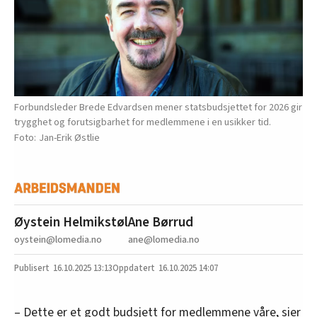
Forbundsleder Brede Edvardsen mener statsbudsjettet for 2026 gir
trygghet og forutsigbarhet for medlemmene i en usikker tid.
Jan-Erik Østlie
Øystein Helmikstøl
Ane Børrud
oystein@lomedia.no
ane@lomedia.no
16.10.2025
13:13
16.10.2025 14:07
– Dette er et godt budsjett for medlemmene våre, sier