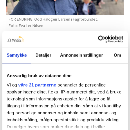
FOR ENDRING: Odd Haldgeir Larsen i Fagforbundet.
Eva Ler Nilsen
Odd Haldgeir Larsen, nestleder i Fagforbundet, sa
da at de ønsker en modell basert på ansattes
Samtykke
Detaljer
Annonseinnstillinger
Om
grunnlønn, og han viste til hvordan det gjøres i
Spekter-området.
– For å endre et såpass innarbeidet prinsipp og modell,
Ansvarlig bruk av dataene dine
trenger vi å stå samla i LO-familien, sa Fagforbundets
Vi og
våre 21 partnerne
behandler de personlige
nestleder da.
opplysningene dine, f.eks. IP-nummeret ditt, ved å bruke
teknologi som informasjonskapsler for å lagre og få
Fellesforbundet har også vedtak på å endre modellen,
tilgang til informasjon på enheten din, sånn at vi kan tilby
«for eksempel» til bedriftsvise tillegg. Også i
deg personlige annonser og innhold samt annonse- og
daværende Industri Energi (som nå heter Styrke) har
innholdsmåling, målgruppestatistikk og produktutvikling.
krevd bytte av modell, og de har pekt i retning
Du velger hvem som bruker dine data og i hvilke