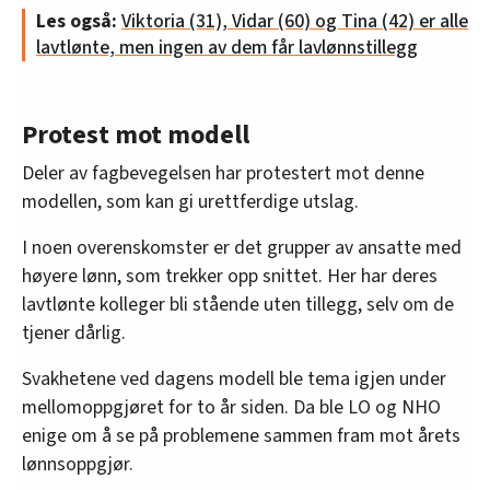
Modellen baserer seg på snittlønna i hver
Les også:
Viktoria (31), Vidar (60) og Tina (42) er alle
overenskomst.
lavtlønte, men ingen av dem får lavlønnstillegg
• Nå ønsker LO å teste en ny modell, som
baserer seg på lønna til hver enkelt.
Protest mot modell
Deler av fagbevegelsen har protestert mot denne
modellen, som kan gi urettferdige utslag.
I noen overenskomster er det grupper av ansatte med
høyere lønn, som trekker opp snittet. Her har deres
lavtlønte kolleger bli stående uten tillegg, selv om de
tjener dårlig.
Svakhetene ved dagens modell ble tema igjen under
mellomoppgjøret for to år siden. Da ble LO og NHO
enige om å se på problemene sammen fram mot årets
lønnsoppgjør.