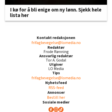
I kø for å bli enige om ny lønn. Sjekk hele
lista her
Kontakt redaksjonen
frifagbevegelse@lomedia.no
Redaktør
Frode Rønning
Ansvarlig redaktør
Tor A. Godal
Utgiver
LO Media
Tips
frifagbevegelse@lomedia.no
Nyhetsfeed
RSS-feed
Annonser
Bestill her
Sosiale medier