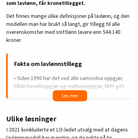
som lavlønn, får kronetillegget.
Det finnes mange ulike definisjoner på lavlønn, og den
modellen man har brukt så langt, gir tillegg til alle
overenskomster med snittlønn lavere enn 544.140
kroner.
Fakta om lavlønnstillegg
• Siden 1990 har det ved alle samordna oppgjør,
både hovedoppgjør og mellomoppgjør, blitt gitt
egne lavlønnstillegg i LO-NHO-området.
• Samme modell har vært i bruk i 17 år: Et tillegg
gis til alle overenskomstområder med et
Ulike løsninger
lønnssnitt under 90 prosent av
I 2021 konkluderte et LO-ledet utvalg med at dagens
industriarbeiderlønn. Nå utgjør det 544.140
lavlønnsmodell har mangler, og de pekte på to