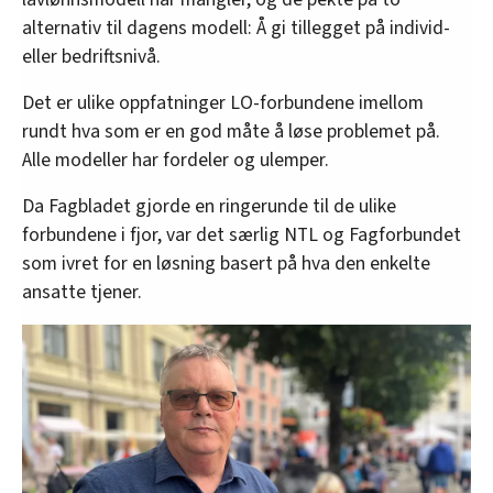
kroner.
alternativ til dagens modell: Å gi tillegget på individ-
• I 2021 konkluderte et LO-ledet utvalg med at
eller bedriftsnivå.
modellen har mangler, og de pekte på to
Det er ulike oppfatninger LO-forbundene imellom
alternativ til dagens modell: Å gi tillegget på
rundt hva som er en god måte å løse problemet på.
individ- eller bedriftsnivå.
Alle modeller har fordeler og ulemper.
• Likevel har man fortsatt å bruke samme modell
Da Fagbladet gjorde en ringerunde til de ulike
som før – men nå kan det altså bli endring.
forbundene i fjor, var det særlig NTL og Fagforbundet
Kilde: Rapporten Lavlønnsmodeller (2021)
som ivret for en løsning basert på hva den enkelte
ansatte tjener.