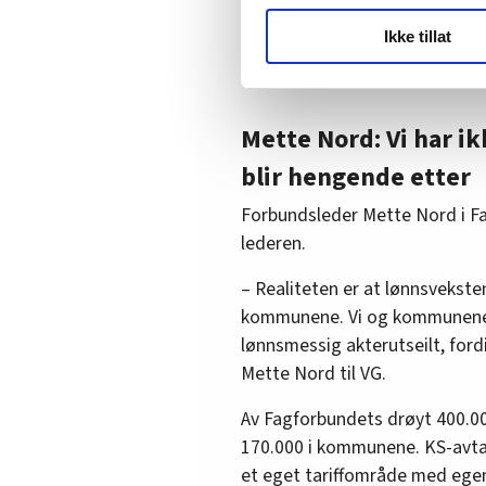
mellom offentlig og privat sek
LO Medias publikasjoner frif
Ikke tillat
hvordan våre nettsider blir br
Syns du norske priser øker 
Vi deler bare informasjon o
annonsering. Disse er angitt
Mette Nord: Vi har i
blir hengende etter
Forbundsleder Mette Nord i Fa
lederen.
– Realiteten er at lønnsveksten
kommunene. Vi og kommunene ha
lønnsmessig akterutseilt, ford
Mette Nord til VG.
Av Fagforbundets drøyt 400.
170.000 i kommunene. KS-avta
et eget tariffområde med egen 