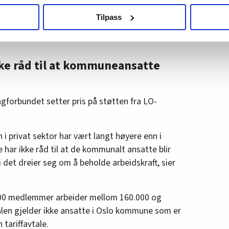
tor.
agbevegelse.no, hk-nytt.no og fontene.no bruker informasjonskaps
Tilpass
ukt slik at vi tilby relevant innhold, tilpassede annonser og utarbe
mye?
Se hva resten av Europa betaler
m hvordan du bruker nettstedet med LO Medias egne samarbeidsp
 i oversikten lengre ned på denne siden.
kke råd til at kommuneansatte
gforbundet setter pris på støtten fra LO-
 i privat sektor har vært langt høyere enn i
r ikke råd til at de kommunalt ansatte blir
i det dreier seg om å beholde arbeidskraft, sier
000 medlemmer arbeider mellom 160.000 og
len gjelder ikke ansatte i Oslo kommune som er
tariffavtale.