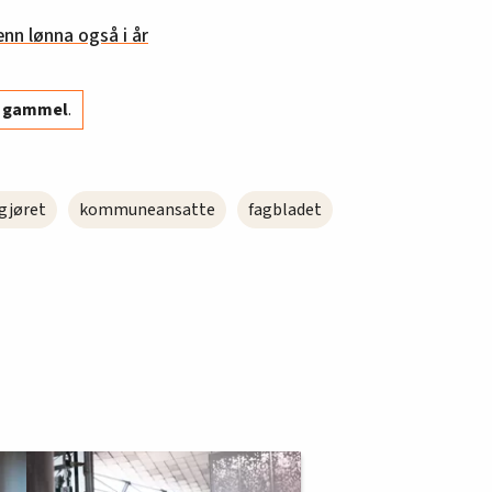
enn lønna også i år
år gammel
.
gjøret
kommuneansatte
fagbladet