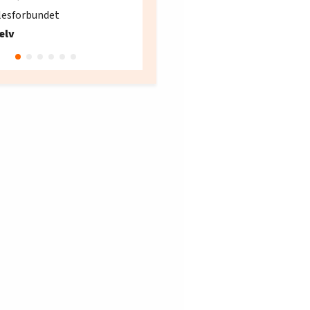
søker ny kontorlede
lesforbundet
Fellesforbundet avdeling
elv
10
Oslo