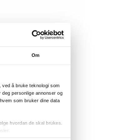
Om
, ved å bruke teknologi som
lby deg personlige annonser og
r hvem som bruker dine data
elge hvordan de skal brukes.
sler.