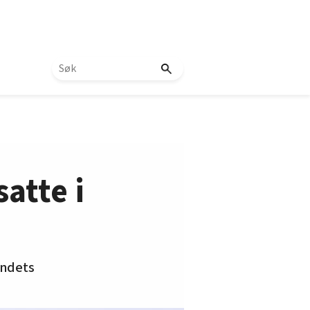
satte i
andets