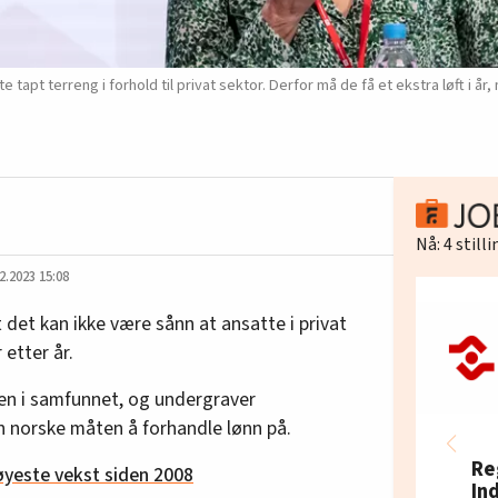
 tapt terreng i forhold til privat sektor. Derfor må de få et ekstra løft i 
Nå:
4
still
2.2023 15:08
 det kan ikke være sånn at ansatte i privat
 etter år.
ten i samfunnet, og undergraver
 norske måten å forhandle lønn på.
Re
yeste vekst siden 2008
In