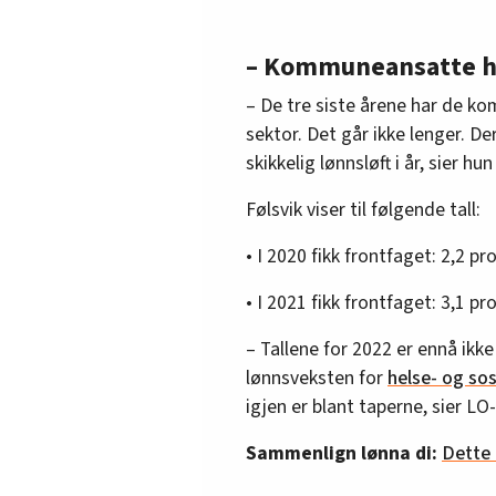
– Kommuneansatte h
– De tre siste årene har de kom
sektor. Det går ikke lenger. D
skikkelig lønnsløft i år, sier hun 
Følsvik viser til følgende tall:
• I 2020 fikk frontfaget: 2,2 
• I 2021 fikk frontfaget: 3,1 
– Tallene for 2022 er ennå ikke
lønnsveksten for
helse- og sos
igjen er blant taperne, sier LO
Sammenlign lønna di:
Dette 