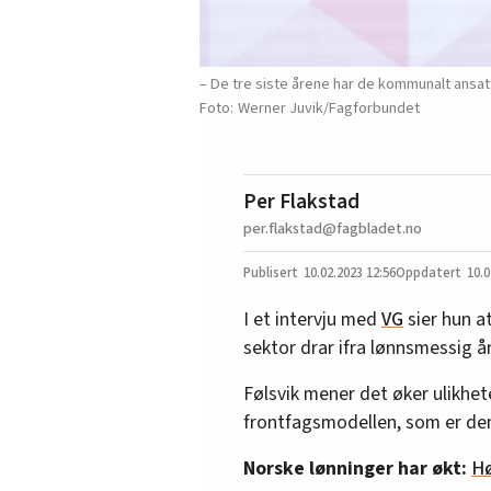
– De tre siste årene har de kommunalt ansatte
Werner Juvik/Fagforbundet
Per Flakstad
per.flakstad@fagbladet.no
10.02.2023
12:56
10.0
I et intervju med
VG
sier hun at
sektor drar ifra lønnsmessig år
Følsvik mener det øker ulikhe
frontfagsmodellen, som er den
Norske lønninger har økt:
Hø