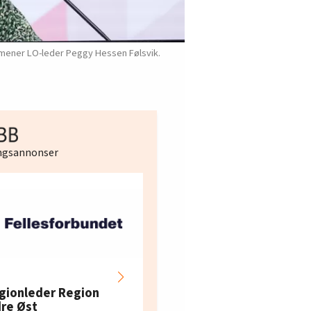
år, mener LO-leder Peggy Hessen Følsvik.
ingsannonser
Hotell- og
restaurantarbeidern
gionleder Region
e i Oslo og Akershus
dre Øst