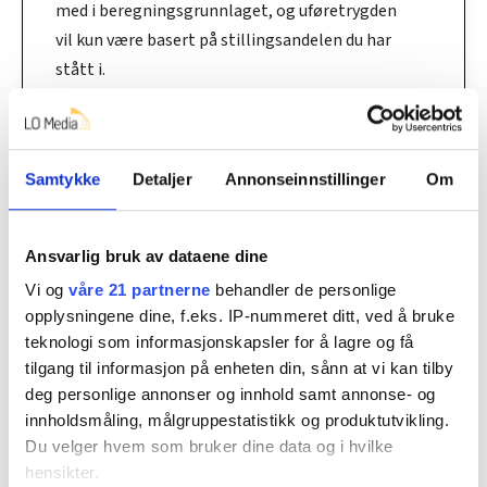
med i beregningsgrunnlaget, og uføretrygden
vil kun være basert på stillingsandelen du har
stått i.
• Har du fått 40 prosent uførepensjon fra
pensjonskassen i fem år, vil uføretrygden din fra
Nav regnes som 66 prosent av lønna i 60
Samtykke
Detaljer
Annonseinnstillinger
Om
prosent stilling.
• Uførefella oppsto ved innføringen av
Ansvarlig bruk av dataene dine
uførereformen i 2015.
Vi og
våre 21 partnerne
behandler de personlige
opplysningene dine, f.eks. IP-nummeret ditt, ved å bruke
• Nesten 800 personer går i uførefella hvert år,
teknologi som informasjonskapsler for å lagre og få
idet de går fra gradert uførepensjon fra en
tilgang til informasjon på enheten din, sånn at vi kan tilby
offentlig pensjonskasse på under 50 prosent til
deg personlige annonser og innhold samt annonse- og
minst 50 prosent uføretrygd fra Nav.
innholdsmåling, målgruppestatistikk og produktutvikling.
Du velger hvem som bruker dine data og i hvilke
• Så langt har over 5000 personer havnet i
hensikter.