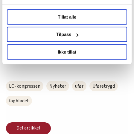
uførefella.
Under
mer info
kan du lese om hvordan dine personlige
• Per 31.12.2021 hadde 11.686 personer
Tillat alle
data behandles og hvordan du kan velge hvordan de skal
uførepensjon fra KLP med en utbetalingsgrad
brukes. Du kan hele tiden endre eller trekke tilbake ditt
under 50 prosent.
samtykke fra erklæringen om informasjonskapsler.
Tilpass
LO Medias publikasjoner frifagbevegelse.no, hk-nytt.no
Ikke tillat
og fontene.no bruker informasjonskapsler (cookies) for å
Denne artikkelen er
over fire år gammel
.
lære hvordan våre nettsider blir brukt slik at vi tilby
relevant innhold, tilpassede annonser og utarbeide
statistikk.
Vi deler bare informasjon om hvordan du bruker
LO-kongressen
Nyheter
ufør
Uføretrygd
nettstedet med LO Medias egne samarbeidspartnere
innenfor analyse og annonsering. Disse er angitt i
fagbladet
oversikten lengre ned på denne siden.
Del artikkel