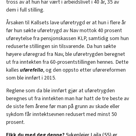
tross av at hun har vært i arbeidslivet i 40 år, 35 av
dem i full stilling.
Årsaken til Kallsets lave uføretrygd er at hun i flere år
før hun søkte uføretrygd av Nav mottok 40 prosent
uføreytelse fra pensjonskassen KLP, samtidig som hun
reduserte stillingen sin tilsvarende. Da hun søkte
høyere uføregrad fra Nav, ble uføretrygden beregnet
ut fra inntekten fra 60-prosentstillingen hennes. Dette
kalles
uførefella
, og den oppsto etter uførereformen
som ble innført i 2015.
Reglene som da ble innført gjør at uføretrygden
beregnes ut fra inntekten man har hatt de tre beste av
de siste fem årene før man på grunn av skade eller
sykdom får inntektsevnen redusert med minst 50
prosent.
Fikk du med deg denne?
Sykepleier Lajla (55) er