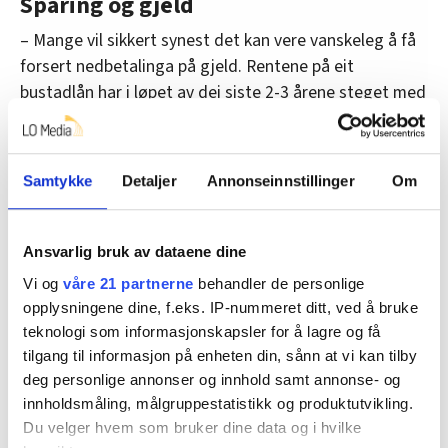
Sparing og gjeld
– Mange vil sikkert synest det kan vere vanskeleg å få
forsert nedbetalinga på gjeld. Rentene på eit
bustadlån har i løpet av dei siste 2-3 årene steget med
mellom 3,5-4 gonger frå lågaste nivå. Men, forsøk å
halde fast ved sparemål eller mål som er sett for
nedbetaling av gjeld. Det kan vere til ekstra
Samtykke
Detaljer
Annonseinnstillinger
Om
nedbetaling av dyr gjeld, eller så kan det vere
avsetning til ein sparekonto. Då vil det vere sjølve
forbruket ein set under lupa. Har du eit for stramt og
Ansvarlig bruk av dataene dine
kanskje urealistisk budsjett, då får du heller oppjustere
Vi og
våre 21 partnerne
behandler de personlige
det.
opplysningene dine, f.eks. IP-nummeret ditt, ved å bruke
teknologi som informasjonskapsler for å lagre og få
– I den grad ein ønsker å prioritere gjeldsreduksjon, så
tilgang til informasjon på enheten din, sånn at vi kan tilby
må det vere den med høgast rente. Om nødvendig kan
deg personlige annonser og innhold samt annonse- og
ein be banken om avdragsfritak på bustadlån og
innholdsmåling, målgruppestatistikk og produktutvikling.
betalingsutsettelse på studielån i Lånekassen.
Du velger hvem som bruker dine data og i hvilke
Pengane som blir frigjort skal fortrinnsvis nyttast til å