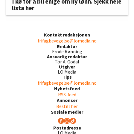
I kø for å bli enige om ny lønn. Sjekk hele
lista her
Kontakt redaksjonen
frifagbevegelse@lomedia.no
Redaktør
Frode Rønning
Ansvarlig redaktør
Tor A. Godal
Utgiver
LO Media
Tips
frifagbevegelse@lomedia.no
Nyhetsfeed
RSS-feed
Annonser
Bestill her
Sosiale medier
Postadresse
LO Media