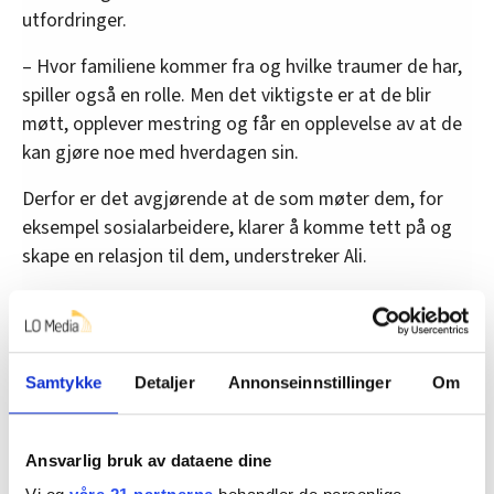
utfordringer.
– Hvor familiene kommer fra og hvilke traumer de har,
spiller også en rolle. Men det viktigste er at de blir
møtt, opplever mestring og får en opplevelse av at de
kan gjøre noe med hverdagen sin.
Derfor er det avgjørende at de som møter dem, for
eksempel sosialarbeidere, klarer å komme tett på og
skape en relasjon til dem, understreker Ali.
Ulike utgangspunkt
Se for deg en familiegjenforening. Mor kom alene med
Samtykke
Detaljer
Annonseinnstillinger
Om
to barn for flere år siden og nå skal faren komme etter.
Han skal ikke bare integreres i samfunnet, men
Ansvarlig bruk av dataene dine
også i en familie som kanskje har en annerledes