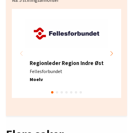
Nå:
5
stillingsannonser
Regionleder Region Indre Øst
Fellesforbundet
Moelv