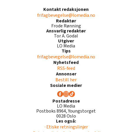
Kontakt redaksjonen
frifagbevegelse@lomedia.no
Redaktør
Frode Rønning
Ansvarlig redaktør
Tor A. Godal
Utgiver
LO Media
Tips
frifagbevegelse@lomedia.no
Nyhetsfeed
RSS-feed
Annonser
Bestill her
Sosiale medier
Postadresse
LO Media
Postboks 8964, Youngstorget
0028 Oslo
Les også:
· Etiske retningslinjer