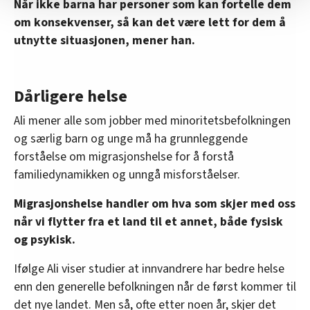
Når ikke barna har personer som kan fortelle dem
Vi deler bare informasjon om hvordan du bruker
om konsekvenser, så kan det være lett for dem å
nettstedet med LO Medias egne samarbeidspartnere
utnytte situasjonen, mener han.
innenfor analyse og annonsering. Disse er angitt i
oversikten lengre ned på denne siden.
Dårligere helse
Ali mener alle som jobber med minoritetsbefolkningen
og særlig barn og unge må ha grunnleggende
forståelse om migrasjonshelse for å forstå
familiedynamikken og unngå misforståelser.
Migrasjonshelse handler om hva som skjer med oss
når vi flytter fra et land til et annet, både fysisk
og psykisk.
Ifølge Ali viser studier at innvandrere har bedre helse
enn den generelle befolkningen når de først kommer til
det nye landet. Men så, ofte etter noen år, skjer det