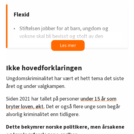
Flexid
Stiftelsen jobber for at barn, ungdom og
voksne skal bli bevisst og stolt av den
personen de er.
De skal lære seg å forstå at deres erfaringer
er verdifulle både for dem selv, for samfunnet
Ikke hovedforklaringen
og globalt.
Dette gjøres ved å holde kurs og foredrag om
Ungdomskriminalitet har vært et hett tema det siste
oppvekst, foreldreskap og en hverdag som
året og under valgkampen.
preges av påvirkning fra flere kulturer, språk,
Siden 2021 har tallet på personer
under 15 år som
samfunn, trosretninger og verdenssyn.
bryter loven, økt.
Det er også flere unge som begår
Flexid ønsker å forebygge utenforskap ved å
alvorlig kriminalitet enn tidligere.
gi lærere, helsesykepleiere og andre fagfolk
kompetanse om identitet og tilhørighet.
Dette bekymrer norske politikere, men årsakene