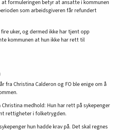
at formuleringen betyr at ansatte i kommunen
 perioden som arbeidsgiveren får refundert
 fire uker, og dermed ikke har tjent opp
nte kommunen at hun ikke har rett til
n
e år fra Christina Calderon og FO ble enige om å
 dommen.
ga Christina medhold: Hun har rett på sykepenger
t rettigheter i folketrygden.
 sykepenger hun hadde krav på. Det skal regnes