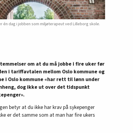
er én dag i jobben som miljøterapeut ved Lilleborg skole.
stemmelser om at du må jobbe i fire uker før
 Men i tariffavtalen mellom Oslo kommune og
ne i Oslo kommune «har rett til lønn under
enheng, dog ikke ut over det tidspunkt
kepenger».
en betyr at du ikke har krav på sykepenger
ikke er det samme som at man har fire ukers