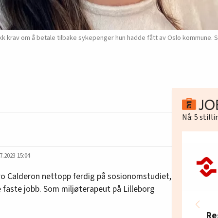
n fikk krav om å betale tilbake sykepenger hun hadde fått av Oslo kommune. 
Nå:
5
still
7.2023 15:04
uro Calderon nettopp ferdig på sosionomstudiet,
e faste jobb. Som miljøterapeut på Lilleborg
Re