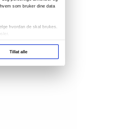
r hvem som bruker dine data
elge hvordan de skal brukes.
sler.
ler (cookies) for å lære
Tillat alle
ide statistikk.
artnere innenfor analyse og