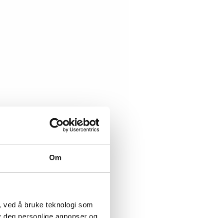
Om
, ved å bruke teknologi som
lby deg personlige annonser og