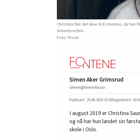
Christina fikk det ikke til å stemme, da hu
Arbeidsretten.
Privat
Simen Aker Grimsrud
simen@lomedia.no
25.06.2023
07:00
03.0
I august 2019 er Christina Sa
og nå har hun landet sin først
skole i Oslo.