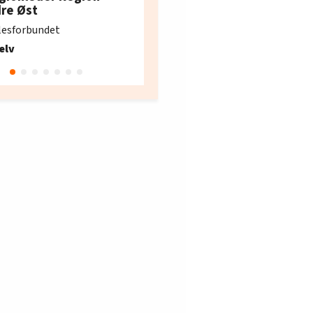
e i Oslo og Akershus
dre Øst
søker ny kontorlede
lesforbundet
Fellesforbundet avdeling
elv
10
Oslo