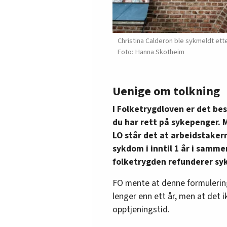
Christina Calderon ble sykmeldt ett
Hanna Skotheim
Uenige om tolkning
I Folketrygdloven er det be
du har rett på sykepenger.
LO står det at arbeidstaker
sykdom i inntil 1 år i samm
folketrygden refunderer sy
FO mente at denne formulering
lenger enn ett år, men at det 
opptjeningstid.