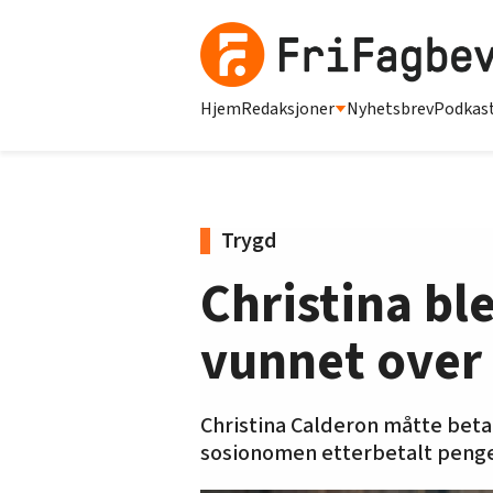
Hjem
Redaksjoner
Nyhetsbrev
Podkas
Trygd
Christina bl
vunnet ove
Christina Calderon måtte beta
sosionomen etterbetalt penge