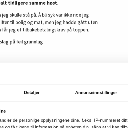
alt tidligere samme høst.
 jeg skulle stå på. Å bli syk var ikke noe jeg
fter til bolig og mat, men jeg hadde gått uten
 får jeg et tilbakebetalingskrav på toppen.
slag på feil grunnlag
on som tenner håpet. I andre enden forteller
, at FO Oslo vil støtte henne.
Detaljer
Annonseinnstillinger
Hadde hun egentlig en sak? Hun var syk, og lurte
 å stå i dette.
ine
 til sitt kontor. Calderon fortalte alt som
g for å gå til sak mot Oslo kommune.
ndler de personlige opplysningene dine, f.eks. IP-nummeret ditt
re og få tilgang til informasjon på enheten din, sånn at vi kan ti