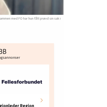
Sammen med FO har hun fått prøvd sin sak i
ingsannonser
Hotell- og
restaurantarbeidern
gionleder Region