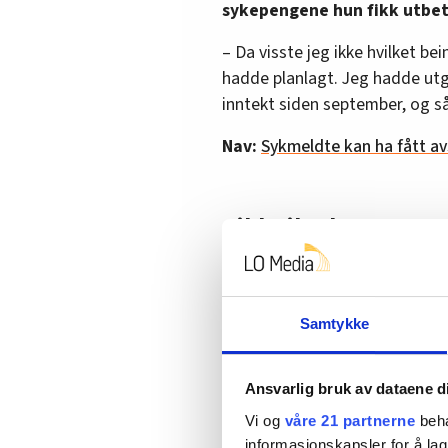
sykepengene hun fikk utbet
– Da visste jeg ikke hvilket bein
hadde planlagt. Jeg hadde utgi
inntekt siden september, og så
Nav:
Sykmeldte kan ha fått av
Gikk til sak
I januar 2020 får hun en telef
Hanne Groseth, leder i FO Oslo
Samtykke
Men Calderon ble litt nervøs. 
på om hun i det hele tatt orket
Ansvarlig bruk av dataene d
FO Oslo-lederen inviterte henne
hadde skjedd. De bestemte se
Vi og
våre 21 partnerne
beha
informasjonskapsler for å lag