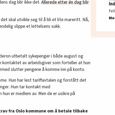
ens dag blir ikke det.
Allerede etter én dag blir
In
Fel
Mo
et skal utvikle seg til å bli et lite mareritt. Nå,
endelig slippe et lettelsens sukk.
alderon utbetalt sykepenger i både august og
 kontaktet av arbeidsgiver som forteller at hun
 Dermed slutter pengene å komme inn på konto.
emme. Hun har lest tariffavtalen og forstått det
enger. Hun tar kontakt med
m hun er medlem av. Men de er usikre på
krav fra Oslo kommune om å betale tilbake