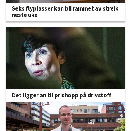
Seks flyplasser kan bli rammet av streik
neste uke
Det ligger an til prishopp på drivstoff