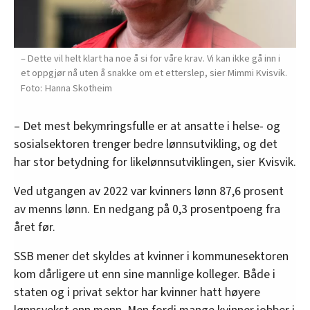
– Dette vil helt klart ha noe å si for våre krav. Vi kan ikke gå inn i
et oppgjør nå uten å snakke om et etterslep, sier Mimmi Kvisvik.
Hanna Skotheim
– Det mest bekymringsfulle er at ansatte i helse- og
sosialsektoren trenger bedre lønnsutvikling, og det
har stor betydning for likelønnsutviklingen, sier Kvisvik.
Ved utgangen av 2022 var kvinners lønn 87,6 prosent
av menns lønn. En nedgang på 0,3 prosentpoeng fra
året før.
SSB mener det skyldes at kvinner i kommunesektoren
kom dårligere ut enn sine mannlige kolleger. Både i
staten og i privat sektor har kvinner hatt høyere