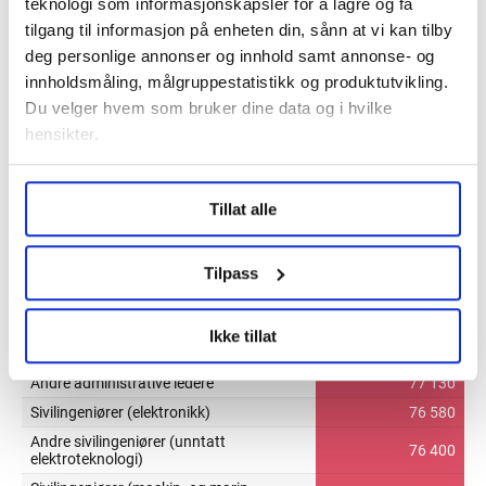
teknologi som informasjonskapsler for å lagre og få
tilgang til informasjon på enheten din, sånn at vi kan tilby
deg personlige annonser og innhold samt annonse- og
innholdsmåling, målgruppestatistikk og produktutvikling.
Du velger hvem som bruker dine data og i hvilke
hensikter.
Under
mer info
kan du lese om hvordan dine personlige
Tillat alle
data behandles og hvordan du kan velge hvordan de skal
brukes. Du kan hele tiden endre eller trekke tilbake ditt
samtykke fra erklæringen om informasjonskapsler.
Tilpass
LO Medias publikasjoner frifagbevegelse.no, hk-nytt.no
Ikke tillat
og fontene.no bruker informasjonskapsler (cookies) for å
lære hvordan våre nettsider blir brukt slik at vi tilby
relevant innhold, tilpassede annonser og utarbeide
statistikk.
Vi deler bare informasjon om hvordan du bruker
nettstedet med LO Medias egne samarbeidspartnere