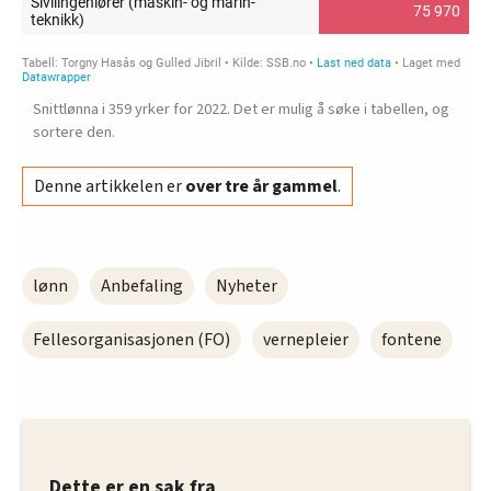
innenfor analyse og annonsering. Disse er angitt i
oversikten lengre ned på denne siden.
Snittlønna i 359 yrker for 2022. Det er mulig å søke i tabellen, og
sortere den.
Denne artikkelen er
over tre år gammel
.
lønn
Anbefaling
Nyheter
Fellesorganisasjonen (FO)
vernepleier
fontene
Dette er en sak fra