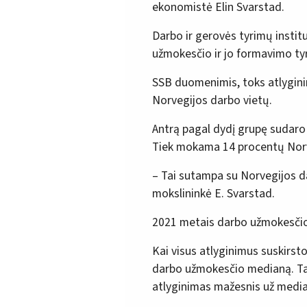
ekonomistė Elin Svarstad.
Darbo ir gerovės tyrimų institut
užmokesčio ir jo formavimo ty
SSB duomenimis, toks atlygin
Norvegijos darbo vietų.
Antrą pagal dydį grupę sudaro
Tiek mokama 14 procentų Norv
– Tai sutampa su Norvegijos d
mokslininkė E. Svarstad.
2021 metais darbo užmokesčio 
Kai visus atlyginimus suskirst
darbo užmokesčio medianą. Tai
atlyginimas mažesnis už median