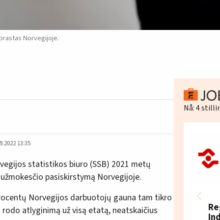
įprastas Norvegijoje.
Nå:
4
still
9.2022 13:35
vegijos statistikos biuro (SSB) 2021 metų
užmokesčio pasiskirstymą Norvegijoje.
k procentų Norvegijos darbuotojų gauna tam tikro
Re
i rodo atlyginimą už visą etatą, neatskaičius
In