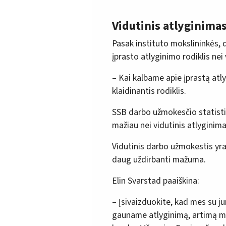
Vidutinis atlyginima
Pasak instituto mokslininkės,
įprasto atlyginimo rodiklis nei
– Kai kalbame apie įprastą atl
klaidinantis rodiklis.
SSB darbo užmokesčio statist
mažiau nei vidutinis atlyginima
Vidutinis darbo užmokestis yra 
daug uždirbanti mažuma.
Elin Svarstad paaiškina:
– Įsivaizduokite, kad mes su j
gauname atlyginimą, artimą me