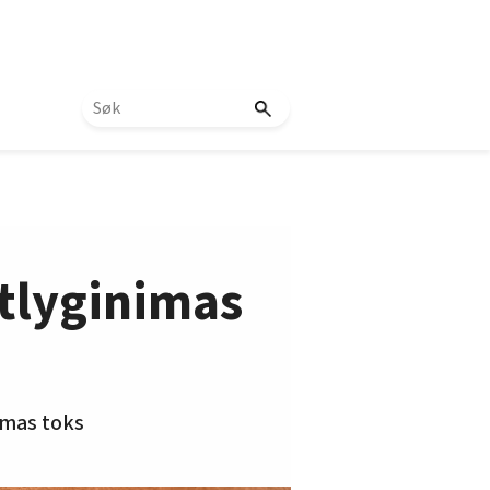
atlyginimas
amas toks