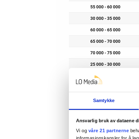
Dažniausias mėnesinis atlyginimas
Žemiausias darbo užmokesčio ly
Samtykke
10 000–15 000 kronų per mėne
mažą mėnesinį atlyginimą yra 
Ansvarlig bruk av dataene d
Aukščiausias darbo užmokesčio 
Vi og
våre 21 partnerne
beha
atlyginimas viršija 185 000 kro
informasjonskapsler for å lag