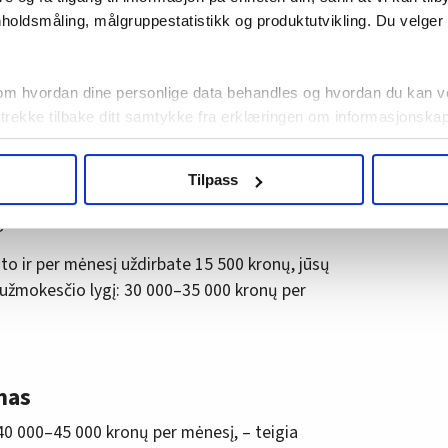
holdsmåling, målgruppestatistikk og produktutvikling. Du velge
žą ir tokį didelį atlyginimą.
om hvordan dine personlige data behandles og hvordan du kan v
?
 trekke tilbake ditt samtykke fra erklæringen om informasjonskap
esčio lygiai galioja darbui visu etatu.
agbevegelse.no, hk-nytt.no og fontene.no bruker informasjonskaps
Tilpass
ukt slik at vi tilby relevant innhold, tilpassede annonser og utarbe
tu SSB perskaičiavo į atlyginimą už visą etatą,
m hvordan du bruker nettstedet med LO Medias egne samarbeidsp
ginimus visose darbo vietose.
 i oversikten lengre ned på denne siden.
ato ir per mėnesį uždirbate 15 500 kronų, jūsų
 užmokesčio lygį: 30 000–35 000 kronų per
mas
40 000–45 000 kronų per mėnesį, – teigia