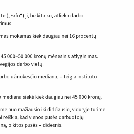
e („Fafo“) ji, be kita ko, atlieka darbo
rimus.
imas mokamas kiek daugiau nei 16 procentų
 45 000–50 000 kronų mėnesinis atlyginimas.
egijos darbo vietų.
arbo užmokesčio mediana, – teigia instituto
mediana siekė kiek daugiau nei 45 000 kronų.
ome nuo mažiausio iki didžiausio, viduryje turime
 reiškia, kad vienos pusės darbuotojų
ą, o kitos pusės – didesnis.