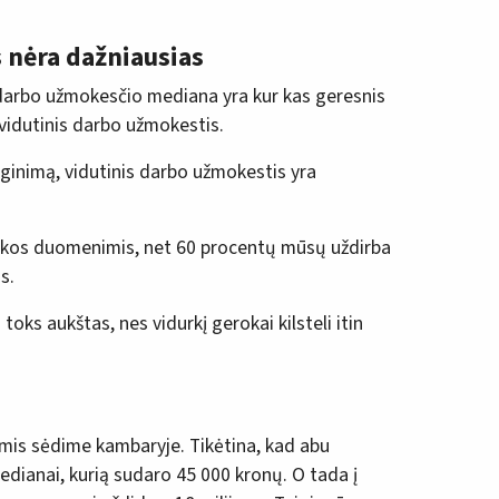
s nėra dažniausias
 darbo užmokesčio mediana yra kur kas geresnis
 vidutinis darbo užmokestis.
yginimą, vidutinis darbo užmokestis yra
ikos duomenimis, net 60 procentų mūsų uždirba
s.
toks aukštas, nes vidurkį gerokai kilsteli itin
umis sėdime kambaryje. Tikėtina, kad abu
dianai, kurią sudaro 45 000 kronų. O tada į