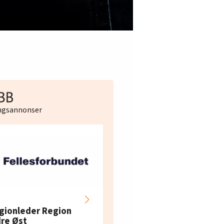
ingsannonser
Hotell- og
restaurantarbeidern
gionleder Region
e i Oslo og Akershus
dre Øst