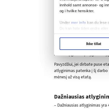
innhold samt annonse- og inn
Norvegijoje retas gauna tokį ma
og i hvilke hensikter.
Under
mer info
kan du lese 
Dirbate ne visu etatu
Du kan hele tiden endre eller
Lentelėje nurodyti darbo užmok
LO Medias publikasjoner frif
Ikke tillat
hvordan våre nettsider blir br
Atlyginimą už darbą ne visu eta
Vi deler bare informasjon o
kad būtų galima palyginti atly
annonsering. Disse er angitt
Pavyzdžiui, jei dirbate puse et
atlyginimas patenka į šį darbo
mėnesį už visą etatą.
Dažniausias atlygini
– Dažniausias atlyginimas yra 