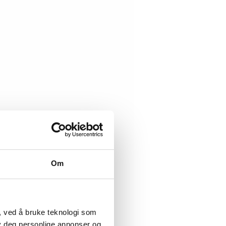
Om
, ved å bruke teknologi som
lby deg personlige annonser og