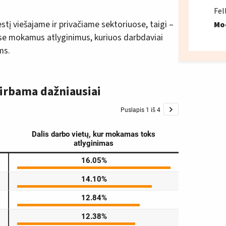
Fel
stį viešajame ir privačiame sektoriuose, taigi –
Mo
se mokamus atlyginimus, kuriuos darbdaviai
ms.
dirbama dažniausiai