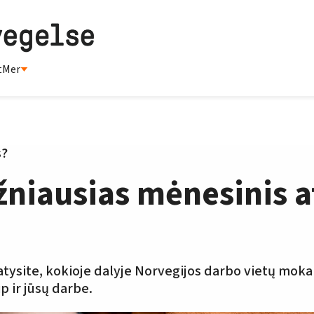
t
Mer
s?
žniausias mėnesinis 
atysite, kokioje dalyje Norvegijos darbo vietų mok
p ir jūsų darbe.