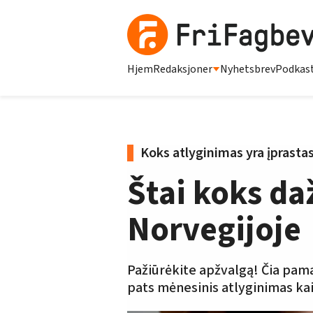
Hjem
Redaksjoner
Nyhetsbrev
Podkas
Koks atlyginimas yra įprasta
Štai koks da
Norvegijoje
Pažiūrėkite apžvalgą! Čia pam
pats mėnesinis atlyginimas kai