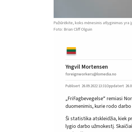
Pažiūrėkite, koks mėnesinis atlyginimas yra 
Brian Cliff Olguin
Yngvil Mortensen
foreignworkers@lomedia.no
26.09.2022
13:31
26.0
„FriFagbevegelse“ remiasi Nor
duomenimis, kurie rodo darbo 
Ši statistika atskleidžia, kie
lygio darbo užmokestį. Skaičia