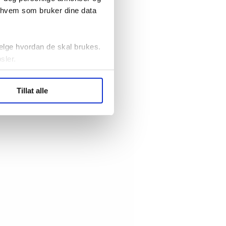
r hvem som bruker dine data
elge hvordan de skal brukes.
sler.
ler (cookies) for å lære
Tillat alle
ide statistikk.
artnere innenfor analyse og