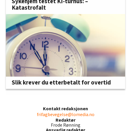
Sykehjem testet KI-turnus: –
Katastrofalt
Slik krever du etterbetalt for overtid
Kontakt redaksjonen
frifagbevegelse@lomedia.no
Redaktør
Frode Rønning
Ansvarlig redaktør