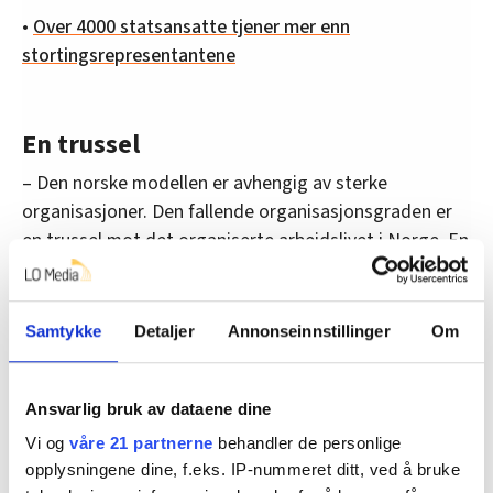
•
Over 4000 statsansatte tjener mer enn
stortingsrepresentantene
En trussel
– Den norske modellen er avhengig av sterke
organisasjoner. Den fallende organisasjonsgraden er
en trussel mot det organiserte arbeidslivet i Norge. En
fallende organisasjonsgrad vil altså føre til en endring
i maktforholdet mellom arbeidsgiveren og
organisasjonene, mener Aas.
Samtykke
Detaljer
Annonseinnstillinger
Om
– Større grad av individualisering, desentralisering og
mindre sentral koordinering i lønnsoppgjørene er også
Ansvarlig bruk av dataene dine
en trussel i forholdet mellom arbeidsgiveren og
Vi og
våre 21 partnerne
behandler de personlige
arbeidstakerorganisasjonene, mener Aas.
opplysningene dine, f.eks. IP-nummeret ditt, ved å bruke