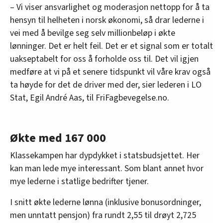
– Vi viser ansvarlighet og moderasjon nettopp for å ta
hensyn til helheten i norsk økonomi, så drar lederne i
vei med å bevilge seg selv millionbeløp i økte
lønninger. Det er helt feil. Det er et signal som er totalt
uakseptabelt for oss å forholde oss til. Det vil igjen
medføre at vi på et senere tidspunkt vil våre krav også
ta høyde for det de driver med der, sier lederen i LO
Stat, Egil André Aas, til FriFagbevegelse.no.
Økte med 167 000
Klassekampen har dypdykket i statsbudsjettet. Her
kan man lede mye interessant. Som blant annet hvor
mye lederne i statlige bedrifter tjener.
I snitt økte lederne lønna (inklusive bonusordninger,
men unntatt pensjon) fra rundt 2,55 til drøyt 2,725