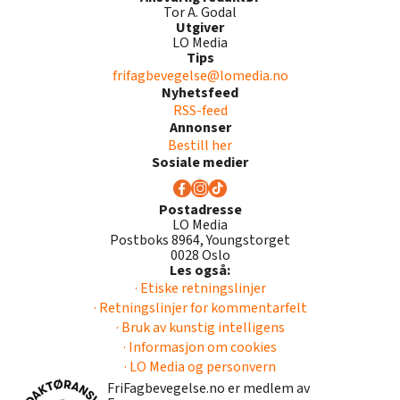
Tor A. Godal
Utgiver
LO Media
Tips
frifagbevegelse@lomedia.no
Nyhetsfeed
RSS-feed
Annonser
Bestill her
Sosiale medier
Postadresse
LO Media
Postboks 8964, Youngstorget
0028 Oslo
Les også:
· Etiske retningslinjer
· Retningslinjer for kommentarfelt
· Bruk av kunstig intelligens
· Informasjon om cookies
· LO Media og personvern
FriFagbevegelse.no er medlem av