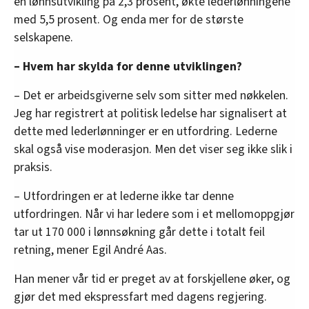
en lønnsutvikling på 2,3 prosent, økte lederlønningene
med 5,5 prosent. Og enda mer for de største
selskapene.
– Hvem har skylda for denne utviklingen?
– Det er arbeidsgiverne selv som sitter med nøkkelen.
Jeg har registrert at politisk ledelse har signalisert at
dette med lederlønninger er en utfordring. Lederne
skal også vise moderasjon. Men det viser seg ikke slik i
praksis.
– Utfordringen er at lederne ikke tar denne
utfordringen. Når vi har ledere som i et mellomoppgjør
tar ut 170 000 i lønnsøkning går dette i totalt feil
retning, mener Egil André Aas.
Han mener vår tid er preget av at forskjellene øker, og
gjør det med ekspressfart med dagens regjering.