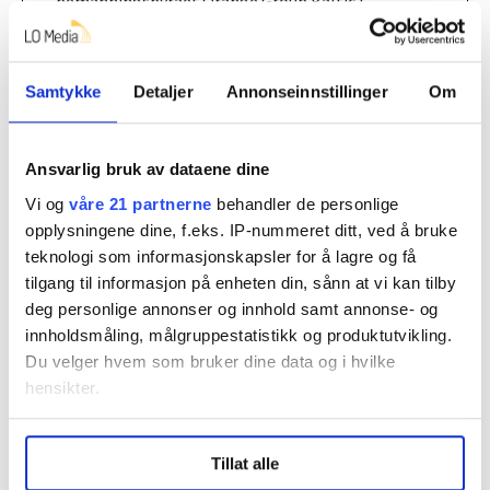
bemanningsbyrået Orange Group Baltic i
Litauen, har siden 2008 leid ut sykepleiere fra
østeuropeiske land til bemanningsbyrået
Orange Helse (i fjor omdøpt til Sydvest
Samtykke
Detaljer
Annonseinnstillinger
Om
Prosjekt) i Norge. De har igjen leid dem ut til
sykehjem, hjemmetjenester og sykehus i Norge.
Ansvarlig bruk av dataene dine
• Orange har fått skarp kritikk fra Fagforbundet
Vi og
våre 21 partnerne
behandler de personlige
for sin virksomhet, og selskapet mistet i 2016
opplysningene dine, f.eks. IP-nummeret ditt, ved å bruke
flere kontrakter med blant annet Oslo
teknologi som informasjonskapsler for å lagre og få
kommune, Bergen kommune og
tilgang til informasjon på enheten din, sånn at vi kan tilby
deg personlige annonser og innhold samt annonse- og
Helseforetakene.
innholdsmåling, målgruppestatistikk og produktutvikling.
• Det litauiske regjeringspartiet innkaller
Du velger hvem som bruker dine data og i hvilke
hensikter.
Orange Group til en konferanse i parlamentet
etter avsløringer om Oranges virksomhet,
Under
mer info
kan du lese om hvordan dine personlige
trolig allerede desember.
Tillat alle
data behandles og hvordan du kan velge hvordan de skal