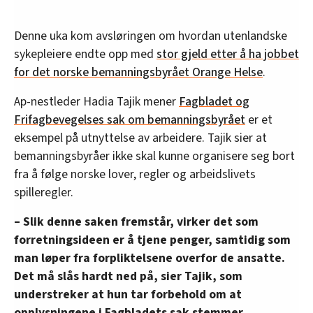
Denne uka kom avsløringen om hvordan utenlandske
sykepleiere endte opp med
stor gjeld etter å ha jobbet
for det norske bemanningsbyrået Orange Helse
.
Ap-nestleder Hadia Tajik mener
Fagbladet og
Frifagbevegelses sak om bemanningsbyrået
er et
eksempel på utnyttelse av arbeidere. Tajik sier at
bemanningsbyråer ikke skal kunne organisere seg bort
fra å følge norske lover, regler og arbeidslivets
spilleregler.
– Slik denne saken fremstår, virker det som
forretningsideen er å tjene penger, samtidig som
man løper fra forpliktelsene overfor de ansatte.
Det må slås hardt ned på, sier Tajik, som
understreker at hun tar forbehold om at
opplysningene i Fagbladets sak stemmer.