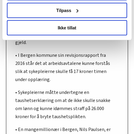
brukes. Du kan hele tiden endre eller trekke tilbake ditt
• Alle sykepleierne som var ansatt i Orange
samtykke fra erklæringen om informasjonskapsler.
Group Baltic, fikk gjeld på nesten 40.000 kroner
Tilpass
hver da de signerte den første kontrakten med
LO Medias publikasjoner frifagbevegelse.no, hk-nytt.no
Orange Group Baltic, og flere er dømt av
Ikke tillat
og fontene.no bruker informasjonskapsler (cookies) for å
litauiske domstoler til å betale utestående
lære hvordan våre nettsider blir brukt slik at vi tilby
gjeld.
relevant innhold, tilpassede annonser og utarbeide
statistikk.
• I Bergen kommune sin revisjonsrapport fra
Vi deler bare informasjon om hvordan du bruker
2016 står det at arbeidsavtalene kunne forstås
nettstedet med LO Medias egne samarbeidspartnere
slik at sykepleierne skulle få 17 kroner timen
innenfor analyse og annonsering. Disse er angitt i
under opplæring.
oversikten lengre ned på denne siden.
• Sykepleierne måtte undertegne en
taushetserklæring om at de ikke skulle snakke
om lønn og kunne idømmes straff på 26.000
kroner for å bryte taushetsplikten.
• En mangemillionær i Bergen, Nils Paulsen, er