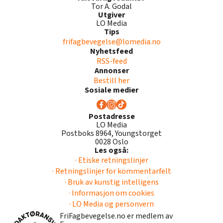
Tor A. Godal
Utgiver
LO Media
Tips
frifagbevegelse@lomedia.no
Nyhetsfeed
RSS-feed
Annonser
Bestill her
Sosiale medier
Postadresse
LO Media
Postboks 8964, Youngstorget
0028 Oslo
Les også:
· Etiske retningslinjer
· Retningslinjer for kommentarfelt
· Bruk av kunstig intelligens
· Informasjon om cookies
· LO Media og personvern
FriFagbevegelse.no er medlem av