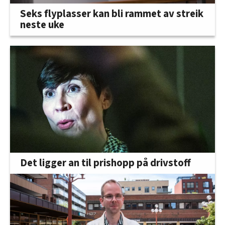
Seks flyplasser kan bli rammet av streik
neste uke
Det ligger an til prishopp på drivstoff