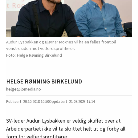
Audun Lysbakken og Bjørnar Moxnes vil ha en felles front på
venstresiden mot velferdsprofitører.
Helge Rønning Birkelund
HELGE RØNNING BIRKELUND
helge@lomedia.no
20.10.2018
10:50
21.08.2023 17:14
SV-leder Audun Lysbakken er veldig skuffet over at
Arbeiderpartiet ikke vil ta skrittet helt ut og forby all
form for velferdsprofitører.