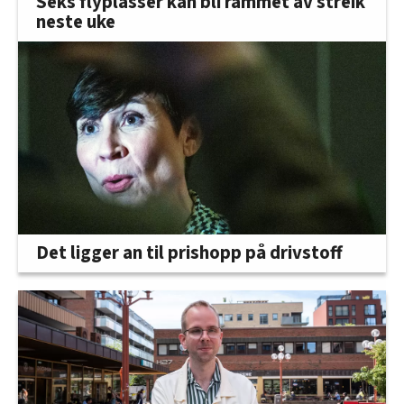
Seks flyplasser kan bli rammet av streik
neste uke
Det ligger an til prishopp på drivstoff