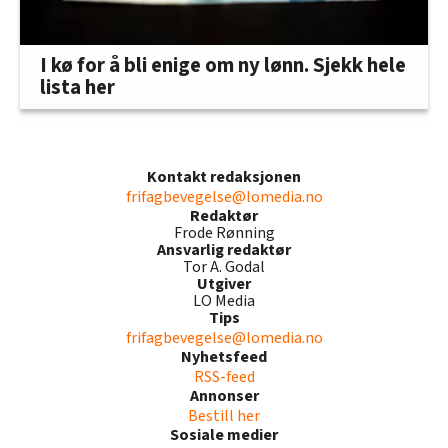
I kø for å bli enige om ny lønn. Sjekk hele
lista her
Kontakt redaksjonen
frifagbevegelse@lomedia.no
Redaktør
Frode Rønning
Ansvarlig redaktør
Tor A. Godal
Utgiver
LO Media
Tips
frifagbevegelse@lomedia.no
Nyhetsfeed
RSS-feed
Annonser
Bestill her
Sosiale medier