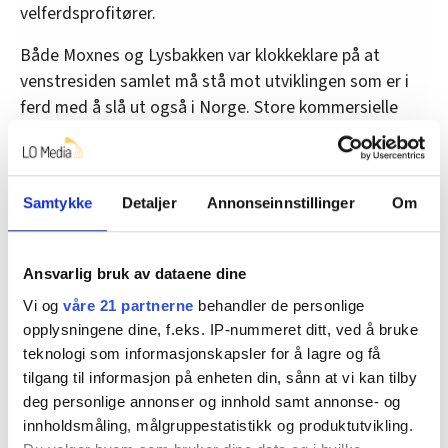
velferdsprofitører.
Både Moxnes og Lysbakken var klokkeklare på at
venstresiden samlet må stå mot utviklingen som er i
ferd med å slå ut også i Norge. Store kommersielle
selskap kommer til Norge for å tjene store penger.
– Profitten skal ut av velferden. Det har vi folket med
oss på. Også medlemsmassen til Arbeiderpartiet er på
Samtykke
Detaljer
Annonseinnstillinger
Om
vår siden i denne saken. Senterpartiet det samme. Og
KrF. Deres velgere vil ha Gud, ikke Mammon. Men da
Ansvarlig bruk av dataene dine
trenger vi en samlet venstreside som mobiliserer slik
at ikke penger vi bevilger til velferd forsvinner ut av
Vi og
våre 21 partnerne
behandler de personlige
landet. Og vi trenger partier som slåss for dette, sa
opplysningene dine, f.eks. IP-nummeret ditt, ved å bruke
Bjørnar Moxnes.
teknologi som informasjonskapsler for å lagre og få
tilgang til informasjon på enheten din, sånn at vi kan tilby
– Når det er mer penger å tjene på å starte en
deg personlige annonser og innhold samt annonse- og
barnehage enn å investere å børsen er det noe galt,
innholdsmåling, målgruppestatistikk og produktutvikling.