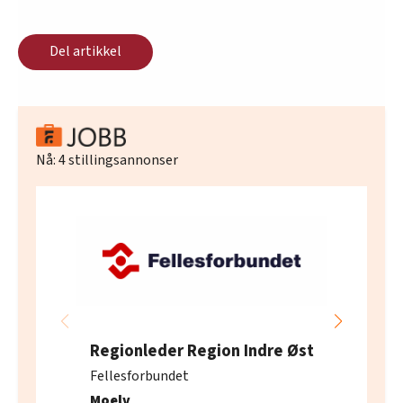
Del artikkel
Nå:
4
stillingsannonser
Regionleder Region Indre Øst
Fellesforbundet
Moelv