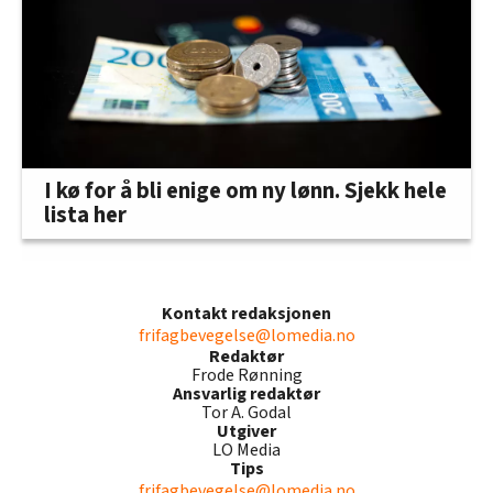
I kø for å bli enige om ny lønn. Sjekk hele
lista her
Kontakt redaksjonen
frifagbevegelse@lomedia.no
Redaktør
Frode Rønning
Ansvarlig redaktør
Tor A. Godal
Utgiver
LO Media
Tips
frifagbevegelse@lomedia.no