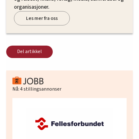
organisasjoner.
Les mer fra oss
Del artikkel
Nå:
4
stillingsannonser