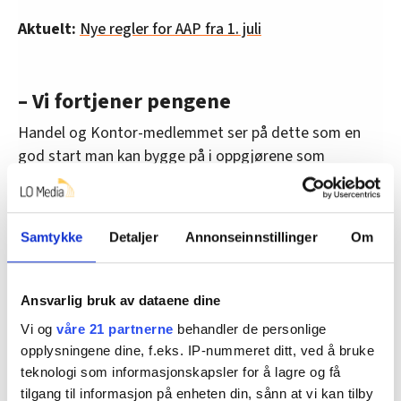
Aktuelt:
Nye regler for AAP fra 1. juli
– Vi fortjener pengene
Handel og Kontor-medlemmet ser på dette som en
god start man kan bygge på i oppgjørene som
kommer. Forhåpentligvis kan ordningen med full lønn
og feriepenger ved sykdom etter hvert forlenges. Hun
er tydelig på at dersom dette resultatet hadde
Samtykke
Detaljer
Annonseinnstillinger
Om
kommet noen år tidligere, hadde økonomien hennes
sett annerledes ut.
Ansvarlig bruk av dataene dine
– Vi fortjener et godt lønnsoppgjør. Vi har stått på
Vi og
våre 21 partnerne
behandler de personlige
gjennom hele pandemien og fulgt smittevernreglene
opplysningene dine, f.eks. IP-nummeret ditt, ved å bruke
nøye. Her i butikken fikk vi vårt første korona-relaterte
teknologi som informasjonskapsler for å lagre og få
sykefravær for kun to måneder siden. Bransjen vår har
tilgang til informasjon på enheten din, sånn at vi kan tilby