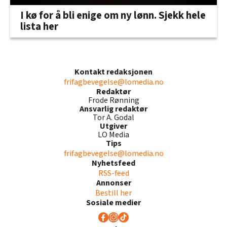
I kø for å bli enige om ny lønn. Sjekk hele
lista her
Kontakt redaksjonen
frifagbevegelse@lomedia.no
Redaktør
Frode Rønning
Ansvarlig redaktør
Tor A. Godal
Utgiver
LO Media
Tips
frifagbevegelse@lomedia.no
Nyhetsfeed
RSS-feed
Annonser
Bestill her
Sosiale medier