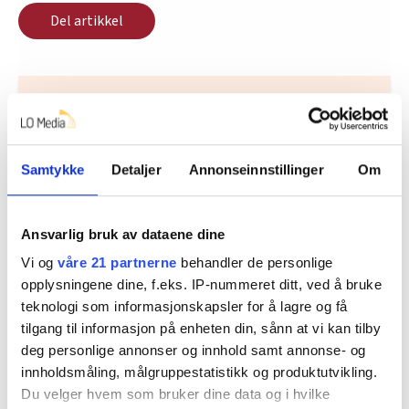
Del artikkel
Nå:
4
stillingsannonser
Samtykke
Detaljer
Annonseinnstillinger
Om
Ansvarlig bruk av dataene dine
Vi og
våre 21 partnerne
behandler de personlige
opplysningene dine, f.eks. IP-nummeret ditt, ved å bruke
teknologi som informasjonskapsler for å lagre og få
Regionleder Region Indre Øst
tilgang til informasjon på enheten din, sånn at vi kan tilby
Fellesforbundet
deg personlige annonser og innhold samt annonse- og
innholdsmåling, målgruppestatistikk og produktutvikling.
Moelv
Du velger hvem som bruker dine data og i hvilke