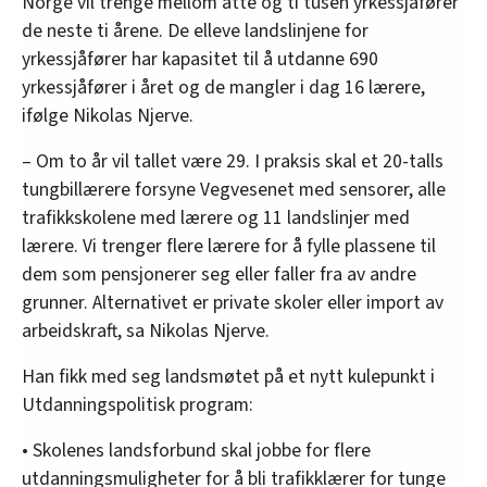
Norge vil trenge mellom åtte og ti tusen yrkessjåfører
de neste ti årene. De elleve landslinjene for
yrkessjåfører har kapasitet til å utdanne 690
yrkessjåfører i året og de mangler i dag 16 lærere,
ifølge Nikolas Njerve.
– Om to år vil tallet være 29. I praksis skal et 20-talls
tungbillærere forsyne Vegvesenet med sensorer, alle
trafikkskolene med lærere og 11 landslinjer med
lærere. Vi trenger flere lærere for å fylle plassene til
dem som pensjonerer seg eller faller fra av andre
grunner. Alternativet er private skoler eller import av
arbeidskraft, sa Nikolas Njerve.
Han fikk med seg landsmøtet på et nytt kulepunkt i
Utdanningspolitisk program:
• Skolenes landsforbund skal jobbe for flere
utdanningsmuligheter for å bli trafikklærer for tunge