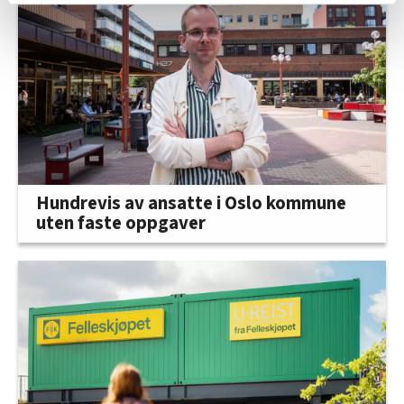
relevant innhold, tilpassede annonser og utarbeide
statistikk.
Vi deler bare informasjon om hvordan du bruker
nettstedet med LO Medias egne samarbeidspartnere
innenfor analyse og annonsering. Disse er angitt i
oversikten lengre ned på denne siden.
Hundrevis av ansatte i Oslo kommune
uten faste oppgaver