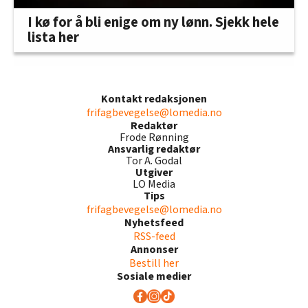
I kø for å bli enige om ny lønn. Sjekk hele
lista her
Kontakt redaksjonen
frifagbevegelse@lomedia.no
Redaktør
Frode Rønning
Ansvarlig redaktør
Tor A. Godal
Utgiver
LO Media
Tips
frifagbevegelse@lomedia.no
Nyhetsfeed
RSS-feed
Annonser
Bestill her
Sosiale medier