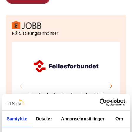
Nå:
5
stillingsannonser
Regionleder Region Indre Øst
Fellesforbundet
Moelv
Samtykke
Detaljer
Annonseinnstillinger
Om