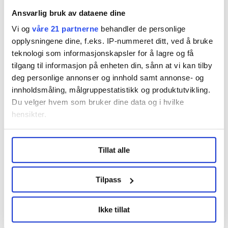
Ansvarlig bruk av dataene dine
Vi og
våre 21 partnerne
behandler de personlige
opplysningene dine, f.eks. IP-nummeret ditt, ved å bruke
Flere saker
teknologi som informasjonskapsler for å lagre og få
tilgang til informasjon på enheten din, sånn at vi kan tilby
deg personlige annonser og innhold samt annonse- og
innholdsmåling, målgruppestatistikk og produktutvikling.
Du velger hvem som bruker dine data og i hvilke
hensikter.
Under
mer info
kan du lese om hvordan dine personlige
Tillat alle
data behandles og hvordan du kan velge hvordan de skal
brukes. Du kan hele tiden endre eller trekke tilbake ditt
samtykke fra erklæringen om informasjonskapsler.
Tilpass
Prishopp på bensin og diesel? Nå står
LO Medias publikasjoner frifagbevegelse.no, hk-nytt.no
Ikke tillat
slaget
og fontene.no bruker informasjonskapsler (cookies) for å
lære hvordan våre nettsider blir brukt slik at vi tilby