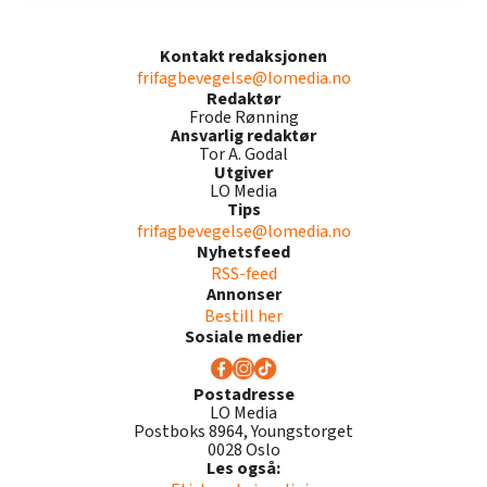
Kontakt redaksjonen
frifagbevegelse@lomedia.no
Redaktør
Frode Rønning
Ansvarlig redaktør
Tor A. Godal
Utgiver
LO Media
Tips
frifagbevegelse@lomedia.no
Nyhetsfeed
RSS-feed
Annonser
Bestill her
Sosiale medier
Postadresse
LO Media
Postboks 8964, Youngstorget
0028 Oslo
Les også: