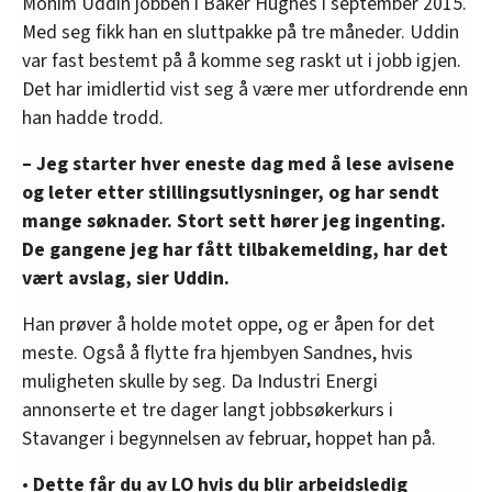
Mohim Uddin jobben i Baker Hughes i september 2015.
Med seg fikk han en sluttpakke på tre måneder. Uddin
var fast bestemt på å komme seg raskt ut i jobb igjen.
Det har imidlertid vist seg å være mer utfordrende enn
han hadde trodd.
– Jeg starter hver eneste dag med å lese avisene
og leter etter stillingsutlysninger, og har sendt
mange søknader. Stort sett hører jeg ingenting.
De gangene jeg har fått tilbakemelding, har det
vært avslag, sier Uddin.
Han prøver å holde motet oppe, og er åpen for det
meste. Også å flytte fra hjembyen Sandnes, hvis
muligheten skulle by seg. Da Industri Energi
annonserte et tre dager langt jobbsøkerkurs i
Stavanger i begynnelsen av februar, hoppet han på.
•
Dette får du av LO hvis du blir arbeidsledig