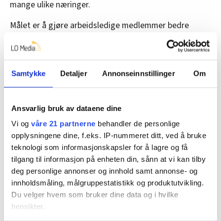
mange ulike næringer.
Målet er å gjøre arbeidsledige medlemmer bedre
rustet til å finne nye jobber.
– Industri Energi har tilbudt medlemmer gratis
kurs i alle år, også arbeidsledige. De er fullgode
Samtykke
Detaljer
Annonseinnstillinger
Om
medlemmer de, som alle andre. Det får vi også
gode tilbakemeldinger på, sier Rottem.
Ansvarlig bruk av dataene dine
Foreløpig er det kun planlagt to jobbsøkerkurs. Han
Vi og
våre 21 partnerne
behandler de personlige
utelukker imidlertid ikke at det kan komme flere i
opplysningene dine, f.eks. IP-nummeret ditt, ved å bruke
fremtiden.
teknologi som informasjonskapsler for å lagre og få
tilgang til informasjon på enheten din, sånn at vi kan tilby
deg personlige annonser og innhold samt annonse- og
– Følg med
innholdsmåling, målgruppestatistikk og produktutvikling.
Du velger hvem som bruker dine data og i hvilke
Petter Hoff råder fagforeningene til å være på ballen
hensikter.
og følge utviklingen nøye. Særlig i oljenæringen har