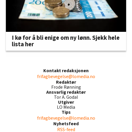
I kø for å bli enige om ny lønn. Sjekk hele
lista her
Kontakt redaksjonen
frifagbevegelse@lomedia.no
Redaktør
Frode Rønning
Ansvarlig redaktør
Tor A. Godal
Utgiver
LO Media
Tips
frifagbevegelse@lomedia.no
Nyhetsfeed
RSS-feed