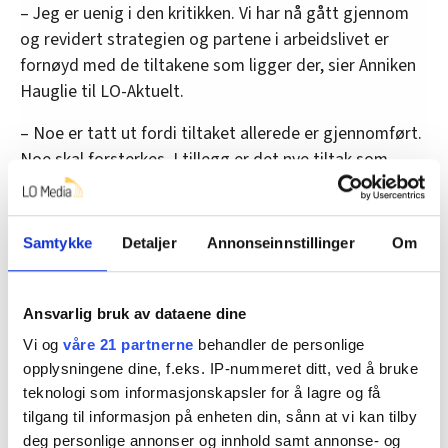
– Jeg er uenig i den kritikken. Vi har nå gått gjennom
og revidert strategien og partene i arbeidslivet er
fornøyd med de tiltakene som ligger der, sier Anniken
Hauglie til LO-Aktuelt.
– Noe er tatt ut fordi tiltaket allerede er gjennomført.
Noe skal forsterkes. I tillegg er det nye tiltak som
ligger i denne strategien som kommer til å bedre
situasjonen ytterligere. Så vi tar arbeidet mot
arbeidslivskriminalitet på alvor. De strategiene vi har
Samtykke
Detaljer
Annonseinnstillinger
Om
lagt fram viser det til fulle, mener arbeidsministeren.
Ansvarlig bruk av dataene dine
Les også:
Vi og
våre 21 partnerne
behandler de personlige
opplysningene dine, f.eks. IP-nummeret ditt, ved å bruke
•
Vil stoppe «husavtaler» som gir arbeidsgivere rett til
teknologi som informasjonskapsler for å lagre og få
økt innleie av arbeidskraft
tilgang til informasjon på enheten din, sånn at vi kan tilby
deg personlige annonser og innhold samt annonse- og
•
Fellesforbundet frykter mer kriminalitet i arbeidslivet