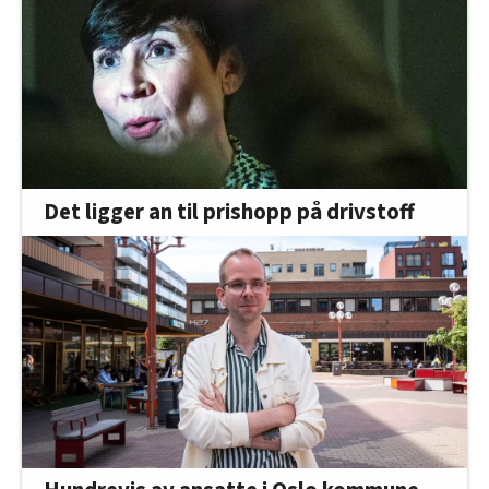
Det ligger an til prishopp på drivstoff