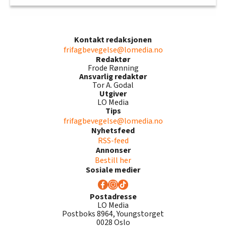
Kontakt redaksjonen
frifagbevegelse@lomedia.no
Redaktør
Frode Rønning
Ansvarlig redaktør
Tor A. Godal
Utgiver
LO Media
Tips
frifagbevegelse@lomedia.no
Nyhetsfeed
RSS-feed
Annonser
Bestill her
Sosiale medier
Postadresse
LO Media
Postboks 8964, Youngstorget
0028 Oslo