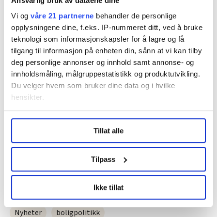
Ansvarlig bruk av dataene dine
Vi og
våre 21 partnerne
behandler de personlige
opplysningene dine, f.eks. IP-nummeret ditt, ved å bruke
teknologi som informasjonskapsler for å lagre og få
UTSETTER: Statsråd Erling Sande i Kommunal- og
tilgang til informasjon på enheten din, sånn at vi kan tilby
distriktsdepartementet vil ikke legge fram forslag til ny
deg personlige annonser og innhold samt annonse- og
husleielov i denne stortingsperioden.
innholdsmåling, målgruppestatistikk og produktutvikling.
Sissel M. Rasmussen
Du velger hvem som bruker dine data og i hvilke
hensikter.
Anne-Rita Andal i Leieboerforeningen er ikke imponert
over argumentasjonen til statsråden:
Under
mer info
kan du lese om hvordan dine personlige
Tillat alle
data behandles og hvordan du kan velge hvordan de skal
– Klassiske trenering, er hennes kommentar.
brukes. Du kan hele tiden endre eller trekke tilbake ditt
samtykke fra erklæringen om informasjonskapsler.
Tilpass
Denne artikkelen er
over ett år gammel
.
LO Medias publikasjoner frifagbevegelse.no, hk-nytt.no
Ikke tillat
og fontene.no bruker informasjonskapsler (cookies) for å
lære hvordan våre nettsider blir brukt slik at vi tilby
Nyheter
boligpolitikk
relevant innhold, tilpassede annonser og utarbeide