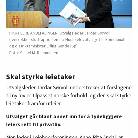
FIKK FLERE ANBEFALINGER: Utvalgsleder Jardar Sørvoll
overrekker sluttrapporten fra Husleielovutvalget til kommunal-
og distriktsminister Erling Sande (Sp).
Sissel M. Rasmussen
Skal styrke leietaker
Utvalgsleder Jardar Sørvoll understreker at forslagene
til ny lov er tilpasset norske forhold, og den skal styrke
leietaker framfor utleier.
Utvalget går blant annet inn for å tydeliggjøre
leiers rett til privatliv.
Men leder i Leieboerforeningen, Anne-Rita Andal, er