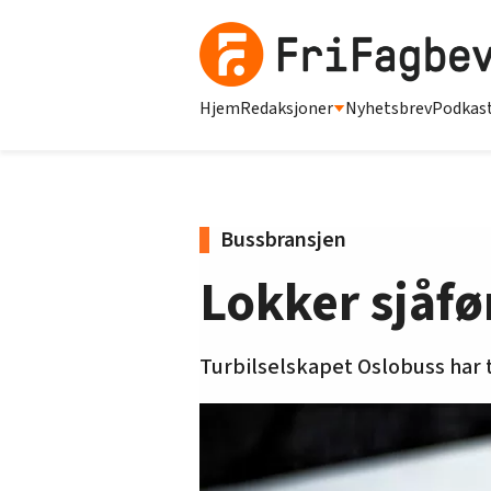
Hjem
Redaksjoner
Nyhetsbrev
Podkas
Bussbransjen
Lokker sjåfø
Turbilselskapet Oslobuss har 