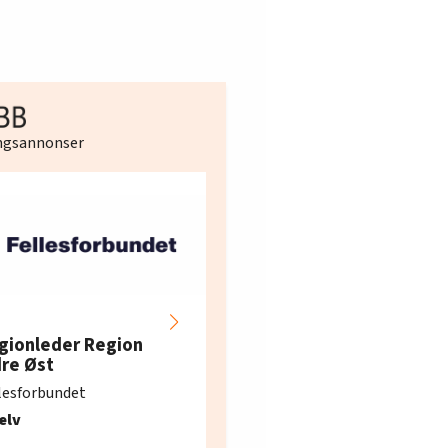
ingsannonser
Hotell- og
restaurantarbeidern
gionleder Region
e i Oslo og Akershus
dre Øst
søker ny kontorlede
lesforbundet
Fellesforbundet avdeling
elv
10