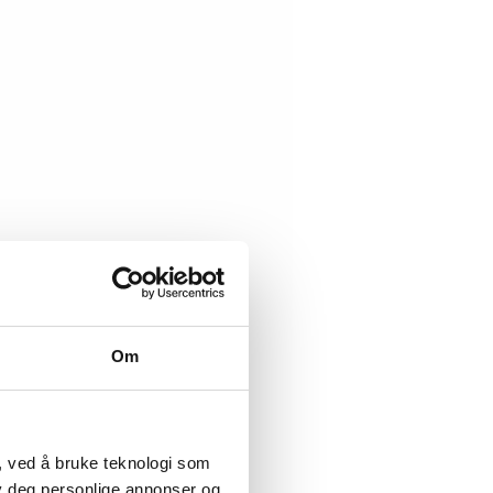
Om
, ved å bruke teknologi som
lby deg personlige annonser og