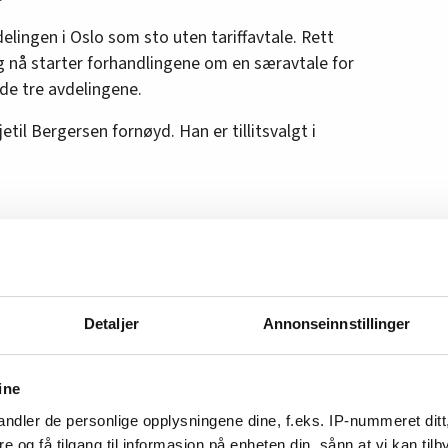
lingen i Oslo som sto uten tariffavtale. Rett
 og nå starter forhandlingene om en særavtale for
 de tre avdelingene.
Kjetil Bergersen fornøyd. Han er tillitsvalgt i
ekrefter at han har vært i prat med sjåfører som
 selskaper.
Detaljer
Annonseinnstillinger
 tariffavtale, og spesielt de som har kjørt en
-ordning hos oss. Det er jo fort mellom 7.000 og
ine
fra man er 62 år, understreker han.
ndler de personlige opplysningene dine, f.eks. IP-nummeret ditt
 22 år, men siden hun faller utenfor AFP-
re og få tilgang til informasjon på enheten din, sånn at vi kan ti