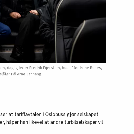
sen, daglig leder Fredrik Eijerstam, bussjåfør Irene Bunes,
sjåfør Pål Arne Jannang.
ser at tariffavtalen i Oslobuss gjør selskapet
r, håper han likevel at andre turbilselskaper vil