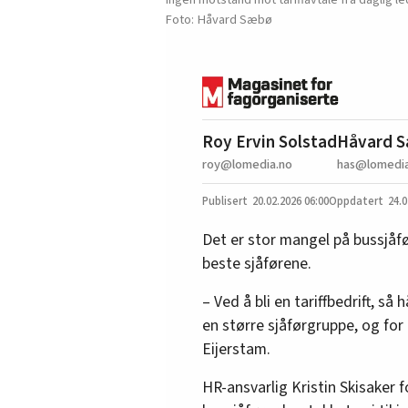
Håvard Sæbø
Roy Ervin Solstad
Håvard 
roy@lomedia.no
has@lomedia
20.02.2026
06:00
24.0
Det er stor mangel på bussjåfø
beste sjåførene.
– Ved å bli en tariffbedrift, så
en større sjåførgruppe, og for 
Eijerstam.
HR-ansvarlig Kristin Skisaker 