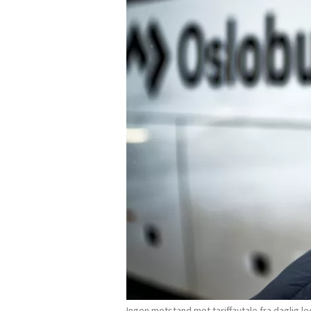
Ingen motstand mot tariffavtale fra daglig le