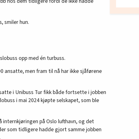
jobb hos dem tidligere fordi de ikke hadde
, smiler hun.
 Oslobuss opp med én turbuss.
0 ansatte, men fram til nå har ikke sjåførene
nsatte i Unibuss Tur fikk både fortsette i jobben
lobuss i mai 2024 kjøpte selskapet, som ble
å internkjøringen på Oslo lufthavn, og det
der som tidligere hadde gjort samme jobben
.