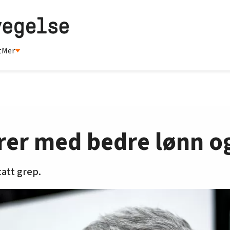
t
Mer
rer med bedre lønn o
tatt grep.