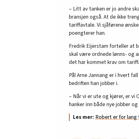
– Litt av tanken er jo andre sk
bransjen også. At de ikke tren
tariffavtale. Vi sjåførene ønsk
poengterer han.
Fredrik Eijerstam forteller at
skal være ordnede lønns- og ar
det har kommet krav om tariff
Pål Arne Jannang er i hvert fall
bedriften han jobber i.
– Når vi er ute og kjører, er v
hanker inn både nye jobber og 
Les mer:
Robert er for lang 