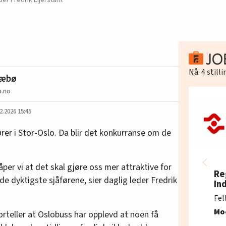
Nå:
4
still
Sæbø
.no
2.2026 15:45
rer i Stor-Oslo. Da blir det konkurranse om de
 håper vi at det skal gjøre oss mer attraktive for
Re
de dyktigste sjåførene, sier daglig leder Fredrik
In
Fel
Mo
forteller at Oslobuss har opplevd at noen få