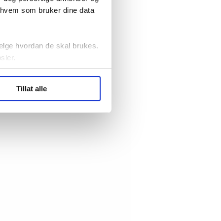
r hvem som bruker dine data
elge hvordan de skal brukes.
sler.
ler (cookies) for å lære
Tillat alle
ide statistikk.
artnere innenfor analyse og