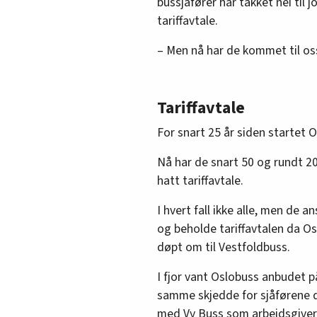
bussjåfører har takket nei til 
tariffavtale.
– Men nå har de kommet til oss
Tariffavtale
For snart 25 år siden startet
Nå har de snart 50 og rundt 20
hatt tariffavtale.
I hvert fall ikke alle, men de a
og beholde tariffavtalen da Os
døpt om til Vestfoldbuss.
I fjor vant Oslobuss anbudet p
samme skjedde for sjåførene 
med Vy Buss som arbeidsgiver