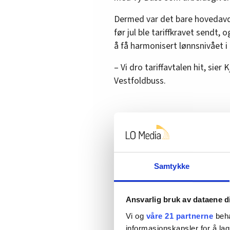
Dermed var det bare hovedavde
før jul ble tariffkravet sendt,
å få harmonisert lønnsnivået i
– Vi dro tariffavtalen hit, sier 
Vestfoldbuss.
Mange fordeler
Tillitsvalgt Pål Arne Jannang b
allerede kjører turbuss i andre
Samtykke
– AFP er det viktigste med å få
stund, ser jo at de kan få AFP
Ansvarlig bruk av dataene d
9.000 kroner ekstra i måneden 
Vi og
våre 21 partnerne
beha
Irene Bunes har kjørt turbuss i
informasjonskapsler for å lag