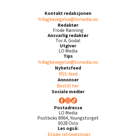
Kontakt redaksjonen
frifagbevegelse@lomedia.no
Redaktør
Frode Rønning
Ansvarlig redaktør
Tor A. Godal
Utgiver
LO Media
Tips
frifagbevegelse@lomedia.no
Nyhetsfeed
RSS-feed
Annonser
Bestill her
Sosiale medier
Postadresse
LO Media
Postboks 8964, Youngstorget
0028 Oslo
Les også:
· Etiske retningslinjer