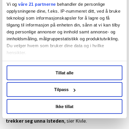
Vi og
våre 21 partnerne
behandler de personlige
opplysningene dine, f.eks. IP-nummeret ditt, ved å bruke
teknologi som informasjonskapsler for å lagre og få
tilgang til informasjon på enheten din, sånn at vi kan tilby
deg personlige annonser og innhold samt annonse- og
En fengselsbetjent i Skien fengsel er alvorlig skadet etter at en
innholdsmåling, målgruppestatistikk og produktutvikling.
innsatt gikk til angrep med kokende olje.
Du velger hvem som bruker dine data og i hvilke
Ole Palmstrøm
hensikter.
Påvirker ansattes psykiske helse
Under
mer info
kan du lese om hvordan dine personlige
Tillat alle
data behandles og hvordan du kan velge hvordan de skal
Når man har jobbet lenge og vært i mange situasjoner,
brukes. Du kan hele tiden endre eller trekke tilbake ditt
er det naturlig at det dukker opp slike tanker. Noen får
samtykke fra erklæringen om informasjonskapsler.
Tilpass
posttraumatisk stresslidelse. Men å være redd på jobb,
fungerer dårlig i fengsel, ifølge Ingeborg Kivle.
LO Medias publikasjoner frifagbevegelse.no, hk-nytt.no
Ikke tillat
og fontene.no bruker informasjonskapsler (cookies) for å
– Hvis man skal ha en aksjon, kan det være man
lære hvordan våre nettsider blir brukt slik at vi tilby
trekker seg unna isteden
, sier Kivle.
relevant innhold, tilpassede annonser og utarbeide
statistikk.