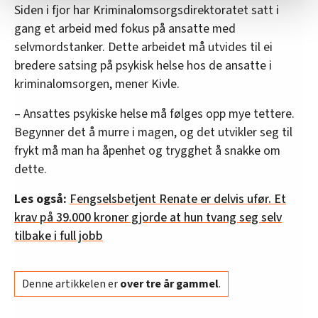
Siden i fjor har Kriminalomsorgsdirektoratet satt i
Vi deler bare informasjon om hvordan du bruker
gang et arbeid med fokus på ansatte med
nettstedet med LO Medias egne samarbeidspartnere
selvmordstanker. Dette arbeidet må utvides til ei
innenfor analyse og annonsering. Disse er angitt i
bredere satsing på psykisk helse hos de ansatte i
oversikten lengre ned på denne siden.
kriminalomsorgen, mener Kivle.
– Ansattes psykiske helse må følges opp mye tettere.
Begynner det å murre i magen, og det utvikler seg til
frykt må man ha åpenhet og trygghet å snakke om
dette.
Les også:
Fengselsbetjent Renate er delvis ufør. Et
krav på 39.000 kroner gjorde at hun tvang seg selv
tilbake i full jobb
Denne artikkelen er
over tre år gammel
.