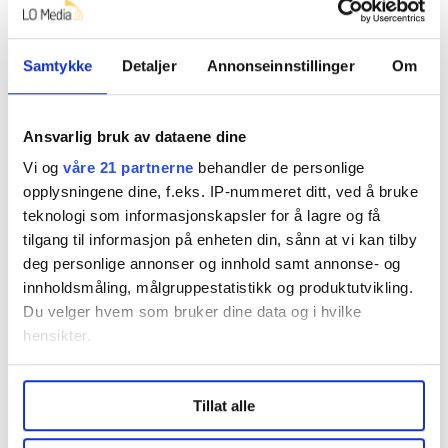
Dette er en sak fra
Samtykke
Detaljer
Annonseinnstillinger
Om
Vi skriver om de ansatte i staten og
virksomheter med statlig tilknytning.
Ansvarlig bruk av dataene dine
Vi og
våre 21 partnerne
behandler de personlige
Les mer fra oss
opplysningene dine, f.eks. IP-nummeret ditt, ved å bruke
teknologi som informasjonskapsler for å lagre og få
tilgang til informasjon på enheten din, sånn at vi kan tilby
deg personlige annonser og innhold samt annonse- og
Del artikkel
innholdsmåling, målgruppestatistikk og produktutvikling.
Du velger hvem som bruker dine data og i hvilke
hensikter.
Under
mer info
kan du lese om hvordan dine personlige
Nå:
5
stillingsannonser
Tillat alle
data behandles og hvordan du kan velge hvordan de skal
brukes. Du kan hele tiden endre eller trekke tilbake ditt