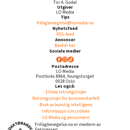
Tor A. Godal
Utgiver
LO Media
Tips
frifagbevegelse@lomedia.no
Nyhetsfeed
RSS-feed
Annonser
Bestill her
Sosiale medier
Postadresse
LO Media
Postboks 8964, Youngstorget
0028 Oslo
Les også:
· Etiske retningslinjer
· Retningslinjer for kommentarfelt
· Bruk av kunstig intelligens
· Informasjon om cookies
· LO Media og personvern
FriFagbevegelse.no er medlem av
Fagpressen: