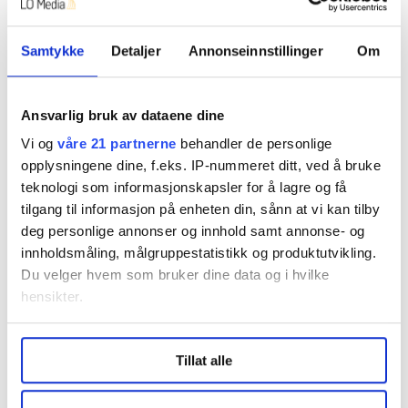
335 millioner ekstra i Nav. Det vil bety lenger ventetid
og dårligere oppfølging.
Samtykke
Detaljer
Annonseinnstillinger
Om
– Høyre vil demontere Nav. Vi er opptatt av å fikse Nav,
sier Elise Waagen.
Ansvarlig bruk av dataene dine
Tonje Brenna mener budsjettet er gjenkjennelig
Vi og
våre 21 partnerne
behandler de personlige
Høyre-politikk.
opplysningene dine, f.eks. IP-nummeret ditt, ved å bruke
teknologi som informasjonskapsler for å lagre og få
– Det er det Høyre vi kjenner igjen fra valgkampen:
tilgang til informasjon på enheten din, sånn at vi kan tilby
Ikke én ny idé for å utvikle Norge eller løse problemer
deg personlige annonser og innhold samt annonse- og
for folk. Det blir dyrere å være fagorganisert, de aller
innholdsmåling, målgruppestatistikk og produktutvikling.
rikeste får store skattekutt, og flere vil få dyrere
Du velger hvem som bruker dine data og i hvilke
barnehage, sier hun i en kommentar.
hensikter.
Under
mer info
kan du lese om hvordan dine personlige
Tillat alle
Utdrag fra Høyres alternative budsjett
data behandles og hvordan du kan velge hvordan de skal
brukes. Du kan hele tiden endre eller trekke tilbake ditt
samtykke fra erklæringen om informasjonskapsler.