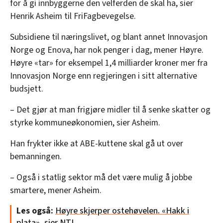
for å gi innbyggerne den velferden de skal ha, sier
Henrik Asheim til FriFagbevegelse.
Subsidiene til næringslivet, og blant annet Innovasjon
Norge og Enova, har nok penger i dag, mener Høyre.
Høyre «tar» for eksempel 1,4 milliarder kroner mer fra
Innovasjon Norge enn regjeringen i sitt alternative
budsjett.
– Det gjør at man frigjøre midler til å senke skatter og
styrke kommuneøkonomien, sier Asheim.
Han frykter ikke at ABE-kuttene skal gå ut over
bemanningen.
– Også i statlig sektor må det være mulig å jobbe
smartere, mener Asheim.
Les også:
Høyre skjerper ostehøvelen. «Hakk i
plata», sier NTL