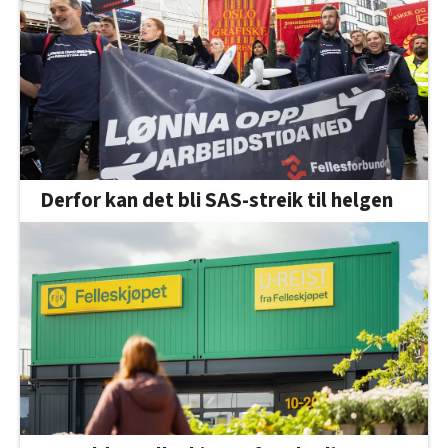
man kan ha 100.000 kroner mer i formue uten å
skatte av den.
Kilde:
Høyres forslag til statsbudsjett for 2026
Derfor kan det bli SAS-streik til helgen