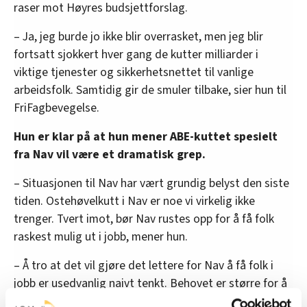
raser mot Høyres budsjettforslag.
– Ja, jeg burde jo ikke blir overrasket, men jeg blir
fortsatt sjokkert hver gang de kutter milliarder i
viktige tjenester og sikkerhetsnettet til vanlige
arbeidsfolk. Samtidig gir de smuler tilbake, sier hun til
FriFagbevegelse.
Hun er klar på at hun mener ABE-kuttet spesielt
fra Nav vil være et dramatisk grep.
– Situasjonen til Nav har vært grundig belyst den siste
tiden. Ostehøvelkutt i Nav er noe vi virkelig ikke
trenger. Tvert imot, bør Nav rustes opp for å få folk
raskest mulig ut i jobb, mener hun.
– Å tro at det vil gjøre det lettere for Nav å få folk i
jobb er usedvanlig naivt tenkt. Behovet er større for å
ruste opp. I tillegg til ostehøvelkuttene vil Høyre kutte