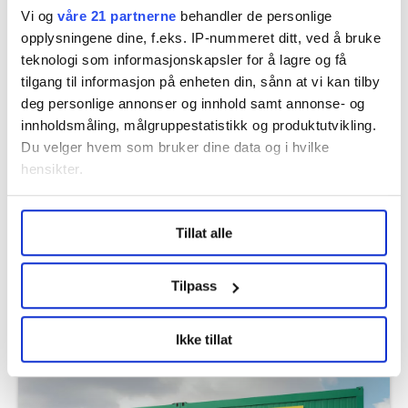
Vi og
våre 21 partnerne
behandler de personlige
opplysningene dine, f.eks. IP-nummeret ditt, ved å bruke
teknologi som informasjonskapsler for å lagre og få
Flere saker
tilgang til informasjon på enheten din, sånn at vi kan tilby
deg personlige annonser og innhold samt annonse- og
innholdsmåling, målgruppestatistikk og produktutvikling.
Du velger hvem som bruker dine data og i hvilke
hensikter.
Under
mer info
kan du lese om hvordan dine personlige
Tillat alle
data behandles og hvordan du kan velge hvordan de skal
brukes. Du kan hele tiden endre eller trekke tilbake ditt
samtykke fra erklæringen om informasjonskapsler.
Tilpass
LO Medias publikasjoner frifagbevegelse.no, hk-nytt.no
Ikke tillat
Derfor kan det bli SAS-streik til helgen
og fontene.no bruker informasjonskapsler (cookies) for å
lære hvordan våre nettsider blir brukt slik at vi tilby
relevant innhold, tilpassede annonser og utarbeide