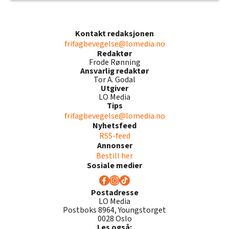
Kontakt redaksjonen
frifagbevegelse@lomedia.no
Redaktør
Frode Rønning
Ansvarlig redaktør
Tor A. Godal
Utgiver
LO Media
Tips
frifagbevegelse@lomedia.no
Nyhetsfeed
RSS-feed
Annonser
Bestill her
Sosiale medier
Postadresse
LO Media
Postboks 8964, Youngstorget
0028 Oslo
Les også: