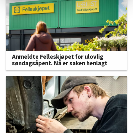
statistikk.
Vi deler bare informasjon om hvordan du bruker
nettstedet med LO Medias egne samarbeidspartnere
innenfor analyse og annonsering. Disse er angitt i
oversikten lengre ned på denne siden.
Anmeldte Felleskjøpet for ulovlig
søndagsåpent. Nå er saken henlagt