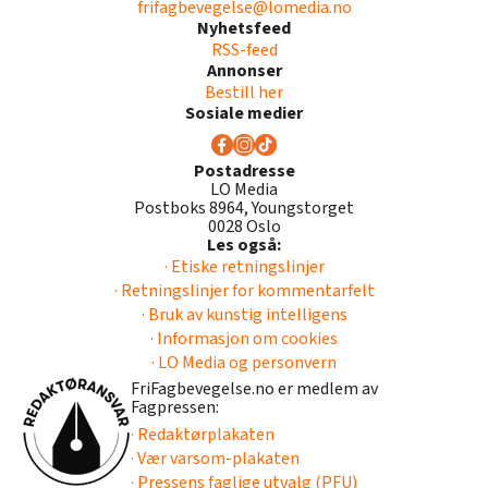
frifagbevegelse@lomedia.no
Nyhetsfeed
RSS-feed
Annonser
Bestill her
Sosiale medier
Postadresse
LO Media
Postboks 8964, Youngstorget
0028 Oslo
Les også:
· Etiske retningslinjer
· Retningslinjer for kommentarfelt
· Bruk av kunstig intelligens
· Informasjon om cookies
· LO Media og personvern
FriFagbevegelse.no er medlem av
Fagpressen:
· Redaktørplakaten
· Vær varsom-plakaten
· Pressens faglige utvalg (PFU)