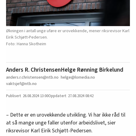
Økningen i antall unge uføre er urovekkende, mener riksrevisor Karl
Eirik Schjøtt-Pedersen.
Hanna Skotheim
Anders R. Christensen
Helge Rønning Birkelund
anders.r.christensen@ntb.no
helge@lomedia.no
vaktsjef@ntb.no
26.08.2024
13:00
27.08.2024 08:42
– Dette er en urovekkende utvikling. Vi har ikke råd til
at så mange unge faller utenfor arbeidslivet, sier
riksrevisor Karl Eirik Schjøtt-Pedersen.