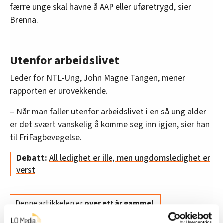
færre unge skal havne å AAP eller uføretrygd, sier
Brenna.
Utenfor arbeidslivet
Leder for NTL-Ung, John Magne Tangen, mener
rapporten er urovekkende.
– Når man faller utenfor arbeidslivet i en så ung alder
er det svært vanskelig å komme seg inn igjen, sier han
til FriFagbevegelse.
Debatt:
All ledighet er ille, men ungdomsledighet er
verst
Denne artikkelen er
over ett år gammel
.