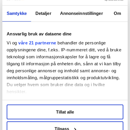
Samtykke
Detaljer
Annonseinnstillinger
Om
nav
Nyheter
ufør
Uføretrygd
Ansvarlig bruk av dataene dine
Del artikkel
Vi og
våre 21 partnerne
behandler de personlige
opplysningene dine, f.eks. IP-nummeret ditt, ved å bruke
teknologi som informasjonskapsler for å lagre og få
tilgang til informasjon på enheten din, sånn at vi kan tilby
deg personlige annonser og innhold samt annonse- og
Nå:
5
stillingsannonser
innholdsmåling, målgruppestatistikk og produktutvikling.
Du velger hvem som bruker dine data og i hvilke
hensikter.
Under
mer info
kan du lese om hvordan dine personlige
Tillat alle
data behandles og hvordan du kan velge hvordan de skal
brukes. Du kan hele tiden endre eller trekke tilbake ditt
samtykke fra erklæringen om informasjonskapsler.
Tilpass