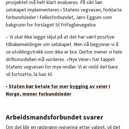
prosjektet må helt klart evalueres. På sikt bør
selskapet implementeres i Statens vegvesen, forklarte
forbundsleder i Fellesforbundet, Jørn Eggum som
bakgrunn for forslaget til FriFagbevegelse.
– Vi skal ikke legge skjul på at det har vært positive
tilbakemeldinger om selskapet. Men nå begynner vi å
se utviklingstrekk som ikke er bra. Derfor mener vi hele
driftsmodellen må vurderes. «Nye Veier» har tappet
Statens vegvesen for mye midler. Vi er redd det bare
vil fortsette, la han til.
•
Staten bør betale for mer bygging av veier i
Norge, mener forbundsleder
Arbeidsmandsforbundet svarer
Om det blir en rødgrønn regjering etter valget, vil det