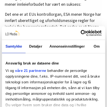
mener innleieforbudet har vært en suksess:
Det ene er at EUs kontrollorgan, ESA mener Norge har
innført uberettiget og uforholdsmessige regler for
innleie fra bemanningsforetak. Det andre er at Norge
gjennom dette bryter med vikarbyrådirektivet og
friheten til å kunne yte tjenester innenfor EØS-
området.
Samtykke
Detaljer
Annonseinnstillinger
Om
Les også:
Efta feller sin dom om innleieforbudet i
høst
Ansvarlig bruk av dataene dine
Går det Erna Solbergs vei, kan innleieforbudet henge i
Vi og
våre 21 partnerne
behandler de personlige
en tynn tråd.
opplysningene dine, f.eks. IP-nummeret ditt, ved å bruke
teknologi som informasjonskapsler for å lagre og få
– Da vil vi i så fall gå langt tilbake i tid og åpne for
tilgang til informasjon på enheten din, sånn at vi kan tilby
mer sosial dumping, mener Marie Sneve
deg personlige annonser og innhold samt annonse- og
Martinussen.
innholdsmåling, målgruppestatistikk og produktutvikling.
Du velger hvem som bruker dine data og i hvilke