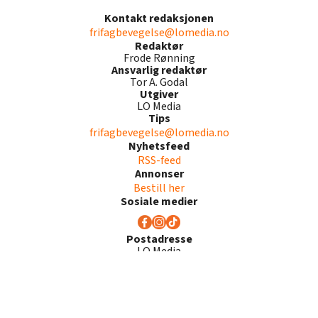
Kontakt redaksjonen
frifagbevegelse@lomedia.no
Redaktør
Frode Rønning
Ansvarlig redaktør
Tor A. Godal
Utgiver
LO Media
Tips
frifagbevegelse@lomedia.no
Nyhetsfeed
RSS-feed
Annonser
Bestill her
Sosiale medier
Postadresse
LO Media
Postboks 8964, Youngstorget
0028 Oslo
Les også:
· Etiske retningslinjer
· Retningslinjer for kommentarfelt