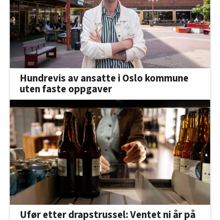
Hundrevis av ansatte i Oslo kommune
uten faste oppgaver
Ufør etter drapstrussel: Ventet ni år på