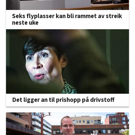
Seks flyplasser kan bli rammet av streik
neste uke
Det ligger an til prishopp på drivstoff