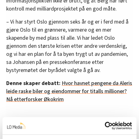
informasjonsplikten ikke er brutt, og at Berg har ført
kontroll med milliardprosjektet på en god måte.
– Vi har styrt Oslo gjennom seks år og er i ferd med å
gjøre Oslo til en grønnere, varmere og en mer
skapende by med plass til alle. Vi har ledet Oslo
gjennom den største krisen etter andre verdenskrig,
og vi har en plan for å ta byen trygt ut av pandemien,
sa Johansen på en pressekonferanse etter
bystyremøtet der byrådet valgte å gå av.
Denne skaper debatt:
Hvor havnet pengene da Aleris
leide raske biler og eiendommer for titalls millioner?
Nå etterforsker Økokrim
Sonderinger
Ordfører Marianne Borgen (SV) vil nå invitere alle