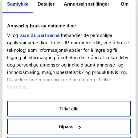
gruppeledere i bystyret til samtaler for å undersøke
Samtykke
Detaljer
Annonseinnstillinger
Om
grunnlaget for et nytt byråd.
– Kommuneloven pålegger meg et helt spesielt ansvar
Ansvarlig bruk av dataene dine
nå for å se til at vi kan få et nytt byråd, og at det
Vi og
våre 21 partnerne
behandler de personlige
kommer på plass så snart det er mulig, sa Borgen til
opplysningene dine, f.eks. IP-nummeret ditt, ved å bruke
bystyret da byrådets avgang var et faktum.
teknologi som informasjonskapsler for å lagre og få
tilgang til informasjon på enheten din, sånn at vi kan tilby
– Så jeg vil allerede i morgen invitere alle
deg personlige annonser og innhold samt annonse- og
gruppelederne i bystyret, én etter én, for å drøfte med
innholdsmåling, målgruppestatistikk og produktutvikling.
dem hvilket parlamentarisk grunnlag som nå er i
Du velger hvem som bruker dine data og i hvilke
bystyret, og hvordan vi kan sammen løse den
hensikter.
situasjonen som nå har oppstått.
Under
mer info
kan du lese om hvordan dine personlige
Tillat alle
data behandles og hvordan du kan velge hvordan de skal
Denne artikkelen er
over fem år gammel
.
brukes. Du kan hele tiden endre eller trekke tilbake ditt
samtykke fra erklæringen om informasjonskapsler.
Tilpass