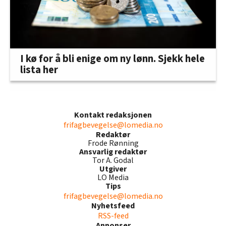
I kø for å bli enige om ny lønn. Sjekk hele
lista her
Kontakt redaksjonen
frifagbevegelse@lomedia.no
Redaktør
Frode Rønning
Ansvarlig redaktør
Tor A. Godal
Utgiver
LO Media
Tips
frifagbevegelse@lomedia.no
Nyhetsfeed
RSS-feed
Annonser