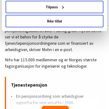
Det skyldes, ifølge Mohn, levealdersjusteringen av
samtykke fra erklæringen om informasjonskapsler.
Tilpass
folketrygden og innføringen av livsvarig avtalefestet
pensjon i 2011.
LO Medias publikasjoner frifagbevegelse.no, hk-nytt.no
Ikke tillat
og fontene.no bruker informasjonskapsler (cookies) for å
– Samtidig har vi ikke klart å legge til rette for at
lære hvordan våre nettsider blir brukt slik at vi tilby
pensjoneringsalderen øker i særlig grad. I lys av dette
relevant innhold, tilpassede annonser og utarbeide
ser vi et behov for å styrke de
statistikk.
tjenestepensjonsordningene som er finansiert av
Vi deler bare informasjon om hvordan du bruker
arbeidsgiver, skriver Mohn i en e-post.
nettstedet med LO Medias egne samarbeidspartnere
innenfor analyse og annonsering. Disse er angitt i
Nito har 115.000 medlemmer og er Norges største
oversikten lengre ned på denne siden.
fagorganisasjon for ingeniører og teknologer.
Tjenestepensjon
En pensjonsordning som arbeidsgiver
oppretta for sine ansatte i 2006.