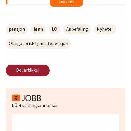
Arbeidsgiverne i privat sektor er pålagt å
spare minst 2 prosent av lønna i pensjon til
sine ansatte. Dette kalles obligatorisk
tjenestepensjon (OTP).
pensjon
lønn
LO
Anbefaling
Nyheter
Dette gjelder for lønn opp til 12 ganger
grunnbeløpet i folketrygda – også kjent som
Obligatorisk tjenestepensjon
G. I dag er én G 130.160 kroner.
På lønn opp til 7 G må arbeidsgiver spare
mellom 2 og 7 prosent. På lønn mellom 7,1 og
Del artikkel
12 G kan arbeidsgiver spare opptil 25,1
prosent i pensjon.
Pensjonen trekkes ikke av lønna, men spares i
tillegg.
LO kaller tjenestepensjon for «utsatt lønn».
Nå:
4
stillingsannonser
Det er vanlig at tjenestepensjonen betales ut i
10 år, eller til du fyller 77 år.
LO ønsker at tjenestepensjonen må forbedres