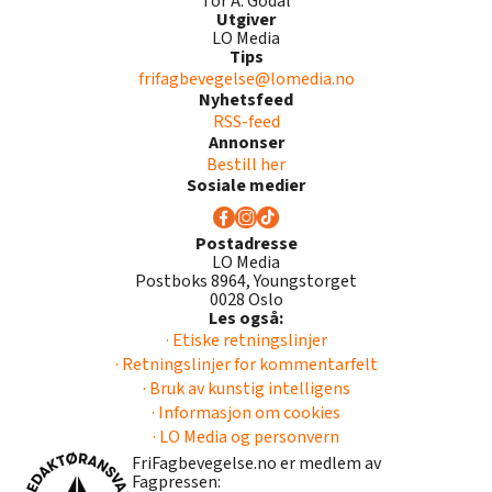
Tor A. Godal
Utgiver
LO Media
Tips
frifagbevegelse@lomedia.no
Nyhetsfeed
RSS-feed
Annonser
Bestill her
Sosiale medier
Postadresse
LO Media
Postboks 8964, Youngstorget
0028 Oslo
Les også:
· Etiske retningslinjer
· Retningslinjer for kommentarfelt
· Bruk av kunstig intelligens
· Informasjon om cookies
· LO Media og personvern
FriFagbevegelse.no er medlem av
Fagpressen: