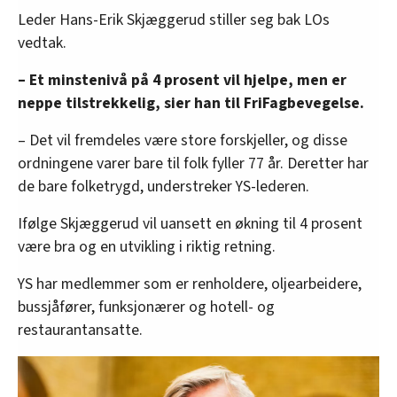
Leder Hans-Erik Skjæggerud stiller seg bak LOs
vedtak.
– Et minstenivå på 4 prosent vil hjelpe, men er
neppe tilstrekkelig, sier han til FriFagbevegelse.
– Det vil fremdeles være store forskjeller, og disse
ordningene varer bare til folk fyller 77 år. Deretter har
de bare folketrygd, understreker YS-lederen.
Ifølge Skjæggerud vil uansett en økning til 4 prosent
være bra og en utvikling i riktig retning.
YS har medlemmer som er renholdere, oljearbeidere,
bussjåfører, funksjonærer og hotell- og
restaurantansatte.