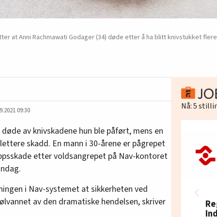
ter at Anni Rachmawati Godager (34) døde etter å ha blitt knivstukket flere
Nå:
5
still
9.2021 09:30
e døde av knivskadene hun ble påført, mens en
 lettere skadd. En mann i 30-årene er pågrepet
oppsskade etter voldsangrepet på Nav-kontoret
andag.
ningen i Nav-systemet at sikkerheten ved
lvannet av den dramatiske hendelsen, skriver
Re
In