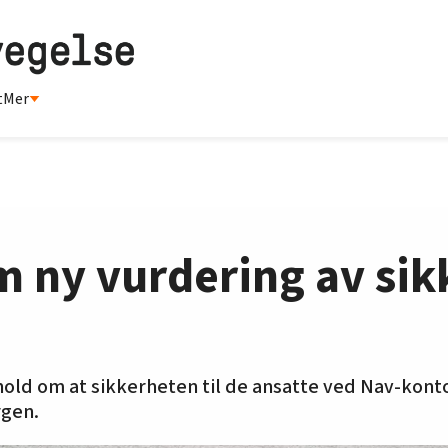
t
Mer
m ny vurdering av si
hold om at sikkerheten til de ansatte ved Nav-kon
rgen.