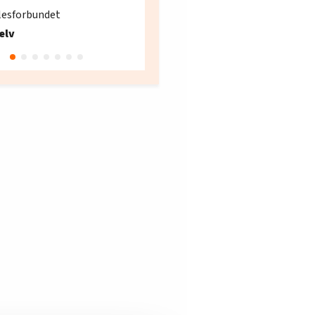
søker ny kontorlede
lesforbundet
Fellesforbundet avdeling
elv
10
Oslo