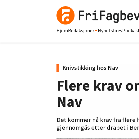
Hjem
Redaksjoner
Nyhetsbrev
Podkas
Knivstikking hos Nav
Flere krav o
Nav
Det kommer nå krav fra flere 
gjennomgås etter drapet i Be