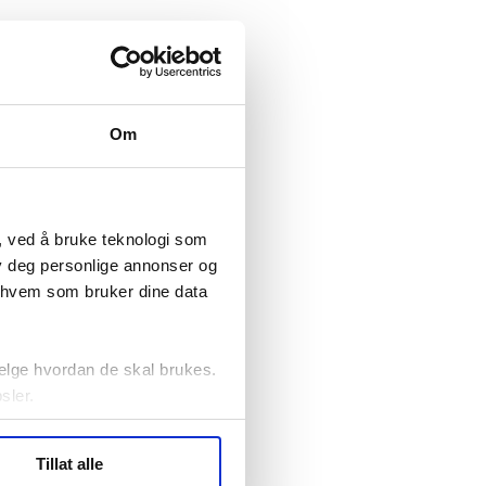
Om
, ved å bruke teknologi som
lby deg personlige annonser og
r hvem som bruker dine data
elge hvordan de skal brukes.
sler.
ler (cookies) for å lære
Tillat alle
ide statistikk.