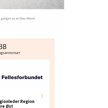
 ganger av en Nav-klient.
ingsannonser
Hotell- og
restaurantarbeidern
gionleder Region
e i Oslo og Akershus
dre Øst