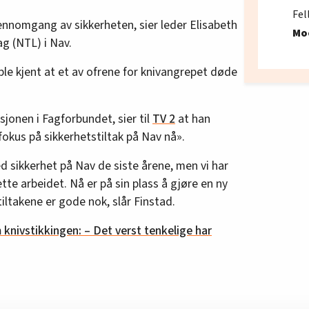
Fel
ennomgang av sikkerheten, sier leder Elisabeth
Mo
g (NTL) i Nav.
 ble kjent at et av ofrene for knivangrepet døde
sjonen i Fagforbundet, sier til
TV 2
at han
 fokus på sikkerhetstiltak på Nav nå».
 sikkerhet på Nav de siste årene, men vi har
e arbeidet. Nå er på sin plass å gjøre en ny
iltakene er gode nok, slår Finstad.
knivstikkingen: – Det verst tenkelige har