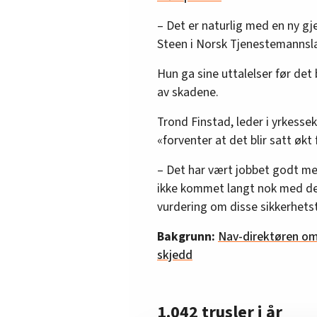
– Det er naturlig med en ny gj
Steen i Norsk Tjenestemannsla
Hun ga sine uttalelser før det
av skadene.
Trond Finstad, leder i yrkessek
«forventer at det blir satt økt
– Det har vært jobbet godt med
ikke kommet langt nok med dett
vurdering om disse sikkerhetst
Bakgrunn:
Nav-direktøren om 
skjedd
1.042 trusler i år