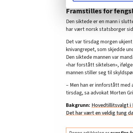
Vi deler bare informasjon o
Framstilles for fengs
annonsering. Disse er angitt
Den siktede er en mann i slutt
har vært norsk statsborger side
Det var tirsdag morgen ukjent
knivangrepet, som skjedde und
Den siktede mannen var mandag
«har forstått siktelsen», ifølg
mannen stiller seg til skyldsp
– Men han er innforstått med a
tirsdag, sa advokat Morten Gr
Bakgrunn:
Hovedtillitsvalgt 
Det har vært en veldig tung d
Denne artikkelen er
over fire 