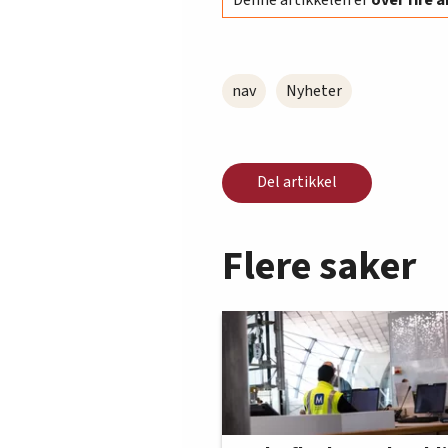
nav
Nyheter
Del artikkel
Flere saker