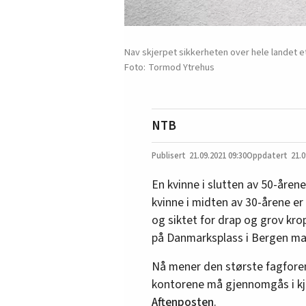
Nav skjerpet sikkerheten over hele landet et
Tormod Ytrehus
NTB
21.09.2021
09:30
21.0
En kvinne i slutten av 50-åren
kvinne i midten av 30-årene er
og siktet for drap og grov kr
på Danmarksplass i Bergen m
Nå mener den største fagfore
kontorene må gjennomgås i kjø
Aftenposten
.