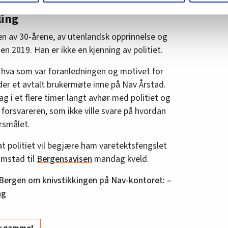
m hvordan du bruker nettstedet med LO Medias egne samarbeidsp
ling
 i oversikten lengre ned på denne siden.
en av 30-årene, av utenlandsk opprinnelse og
n 2019. Han er ikke en kjenning av politiet.
 hva som var foranledningen og motivet for
er et avtalt brukermøte inne på Nav Årstad.
 i et flere timer langt avhør med politiet og
e forsvareren, som ikke ville svare på hvordan
ørsmålet.
t politiet vil begjære ham varetektsfengslet
imstad til
Bergensavisen
mandag kveld.
i Bergen om knivstikkingen på Nav-kontoret: –
ag
år gammel
.