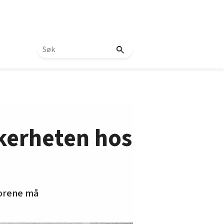
kkerheten hos
torene må