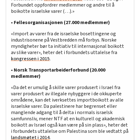
Forbundet oppfordrer medlemmer og andre til å
boikotte israelske varer (…).»
•
Fellesorganisasjonen (27.000 medlemmer)
«Import av varer fra de israelske bosettingene og
industrisonene på Vestbredden må forbys. Norske
myndigheter bør ta initiativ til internasjonal boikott
av slike varer», heter det i forbundets uttalelse fra
kongressen i 2015
.
•
Norsk Transportarbeiderforbund (20.000
medlemmer)
«Da det er umulig å skille varer produsert i Israel fra
varer produsert av illegale nybyggere i de okkuperte
områdene, kan det iverksettes importboikott av alle
israelske varer. Da palestinere har begrenset eller
manglende adgang til å delta i normals israelsk
samfunnsliv, mener NTF at en kulturell og akademisk
boikott av Israel også kan være på sin plass», heter det
i forbundets uttalelse om Palestina som ble vedtatt på
landsmøtet i 2014
.