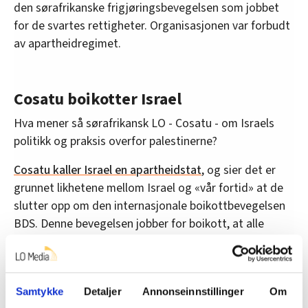
den sørafrikanske frigjøringsbevegelsen som jobbet
for de svartes rettigheter. Organisasjonen var forbudt
av apartheidregimet.
Cosatu boikotter Israel
Hva mener så sørafrikansk LO - Cosatu - om Israels
politikk og praksis overfor palestinerne?
Cosatu kaller Israel en apartheidstat
, og sier det er
grunnet likhetene mellom Israel og «vår fortid» at de
slutter opp om den internasjonale boikottbevegelsen
BDS. Denne bevegelsen jobber for boikott, at alle
trekker investeringer ut av Israel, og at det blir innført
internasjonale sanksjoner mot Israel.
«En internasjonal boikottbevegelse lignende den
Samtykke
Detaljer
Annonseinnstillinger
Om
som hjalp oss i vår frigjøring er nødvendig for en