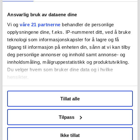
rettferdig fred i Palestina», er en av uttalelsene
sørafrikanske LO-ledere
har kommet med om
Ansvarlig bruk av dataene dine
Israel-boikott.
Vi og
våre 21 partnerne
behandler de personlige
opplysningene dine, f.eks. IP-nummeret ditt, ved å bruke
Kilder:
teknologi som informasjonskapsler for å lagre og få
tilgang til informasjon på enheten din, sånn at vi kan tilby
Beate Husetuft (2007) Universitetet i Bergen
deg personlige annonser og innhold samt annonse- og
innholdsmåling, målgruppestatistikk og produktutvikling.
Aftenposten (2014)
Du velger hvem som bruker dine data og i hvilke
Intervju med Vesla Vetlesen
hensikter.
Følg oss på Facebook
Under
mer info
kan du lese om hvordan dine personlige
Tillat alle
data behandles og hvordan du kan velge hvordan de skal
LES OGSÅ:
brukes. Du kan hele tiden endre eller trekke tilbake ditt
samtykke fra erklæringen om informasjonskapsler.
•
Palestinsk LO-leder: – Vi kommer ikke til å gi opp vår
Tilpass
kamp for rettferdighet
LO Medias publikasjoner frifagbevegelse.no, hk-nytt.no
Ikke tillat
•
Israels nye boikottlov kan nekte LO-ledelsen innreise
og fontene.no bruker informasjonskapsler (cookies) for å