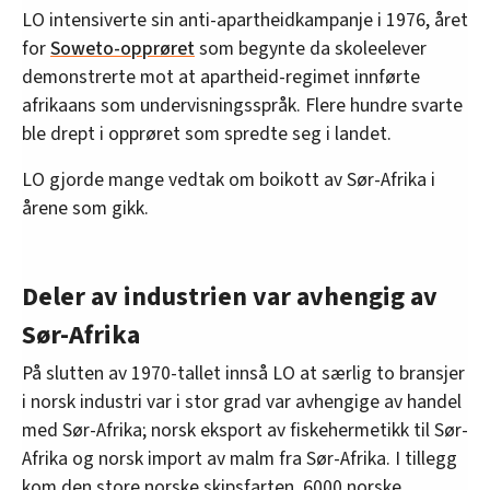
LO intensiverte sin anti-apartheidkampanje i 1976, året
for
Soweto-opprøret
som begynte da skoleelever
demonstrerte mot at apartheid-regimet innførte
afrikaans som undervisningsspråk. Flere hundre svarte
ble drept i opprøret som spredte seg i landet.
LO gjorde mange vedtak om boikott av Sør-Afrika i
årene som gikk.
Deler av industrien var avhengig av
Sør-Afrika
På slutten av 1970-tallet innså LO at særlig to bransjer
i norsk industri var i stor grad var avhengige av handel
med Sør-Afrika; norsk eksport av fiskehermetikk til Sør-
Afrika og norsk import av malm fra Sør-Afrika. I tillegg
kom den store norske skipsfarten. 6000 norske