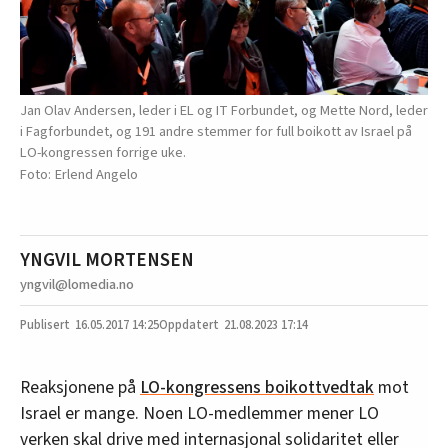
Jan Olav Andersen, leder i EL og IT Forbundet, og Mette Nord, leder
i Fagforbundet, og 191 andre stemmer for full boikott av Israel på
LO-kongressen forrige uke.
Erlend Angelo
YNGVIL MORTENSEN
yngvil@lomedia.no
16.05.2017
14:25
21.08.2023 17:14
Reaksjonene på
LO-kongressens boikottvedtak
mot
Israel er mange. Noen LO-medlemmer mener LO
verken skal drive med internasjonal solidaritet eller