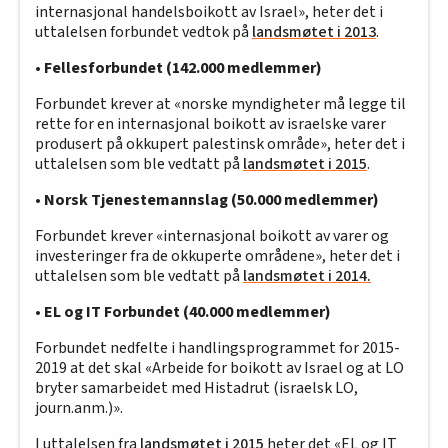
internasjonal handelsboikott av Israel», heter det i
uttalelsen forbundet vedtok på
landsmøtet i 2013
.
•
Fellesforbundet (142.000 medlemmer)
Forbundet krever at «norske myndigheter må legge til
rette for en internasjonal boikott av israelske varer
produsert på okkupert palestinsk område», heter det i
uttalelsen som ble vedtatt på
landsmøtet i 2015
.
•
Norsk Tjenestemannslag (50.000 medlemmer)
Forbundet krever «internasjonal boikott av varer og
investeringer fra de okkuperte områdene», heter det i
uttalelsen som ble vedtatt på
landsmøtet i 2014.
•
EL og IT Forbundet (40.000 medlemmer)
Forbundet nedfelte i handlingsprogrammet for 2015-
2019 at det skal «Arbeide for boikott av Israel og at LO
bryter samarbeidet med Histadrut (israelsk LO,
journ.anm.)».
I uttalelsen fra
landsmøtet i 2015
heter det «EL og IT