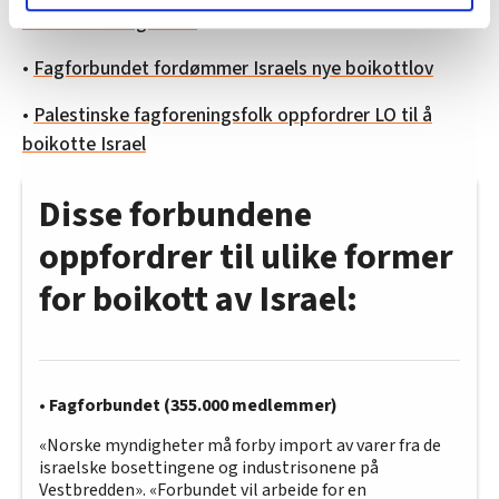
lære hvordan våre nettsider blir brukt slik at vi tilby
til Palestina og Israel
relevant innhold, tilpassede annonser og utarbeide
•
Fagforbundet fordømmer Israels nye boikottlov
statistikk.
Vi deler bare informasjon om hvordan du bruker
•
Palestinske fagforeningsfolk oppfordrer LO til å
nettstedet med LO Medias egne samarbeidspartnere
boikotte Israel
innenfor analyse og annonsering. Disse er angitt i
oversikten lengre ned på denne siden.
Disse forbundene
oppfordrer til ulike former
for boikott av Israel:
•
Fagforbundet (355.000 medlemmer)
«Norske myndigheter må forby import av varer fra de
israelske bosettingene og industrisonene på
Vestbredden». «Forbundet vil arbeide for en