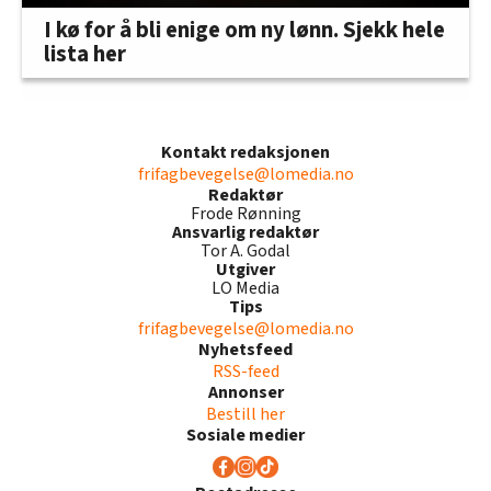
I kø for å bli enige om ny lønn. Sjekk hele
lista her
Kontakt redaksjonen
frifagbevegelse@lomedia.no
Redaktør
Frode Rønning
Ansvarlig redaktør
Tor A. Godal
Utgiver
LO Media
Tips
frifagbevegelse@lomedia.no
Nyhetsfeed
RSS-feed
Annonser
Bestill her
Sosiale medier