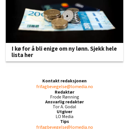
I kø for å bli enige om ny lønn. Sjekk hele
lista her
Kontakt redaksjonen
frifagbevegelse@lomedia.no
Redaktør
Frode Rønning
Ansvarlig redaktør
Tor A. Godal
Utgiver
LO Media
Tips
frifagbevegelse@lomedia.no