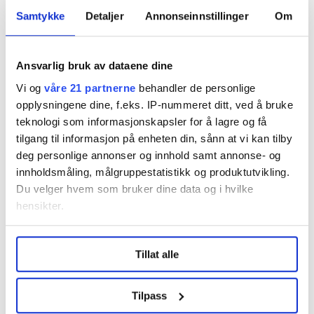
Samtykke
Detaljer
Annonseinnstillinger
Om
Regionleder Region Indre Øst
Fellesforbundet
Ansvarlig bruk av dataene dine
Moelv
Vi og
våre 21 partnerne
behandler de personlige
opplysningene dine, f.eks. IP-nummeret ditt, ved å bruke
teknologi som informasjonskapsler for å lagre og få
tilgang til informasjon på enheten din, sånn at vi kan tilby
deg personlige annonser og innhold samt annonse- og
innholdsmåling, målgruppestatistikk og produktutvikling.
Flere saker
Du velger hvem som bruker dine data og i hvilke
hensikter.
Under
mer info
kan du lese om hvordan dine personlige
Tillat alle
data behandles og hvordan du kan velge hvordan de skal
brukes. Du kan hele tiden endre eller trekke tilbake ditt
samtykke fra erklæringen om informasjonskapsler.
Tilpass