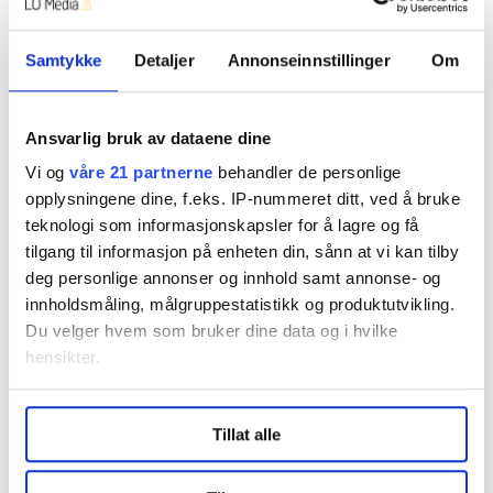
Selv med en vanskelig barndom, preget av fyll, skam
og redsel som gikk utover skolegangen, har søsknene
Samtykke
Detaljer
Annonseinnstillinger
Om
ironisk nok blitt pedagoger alle tre.
– Man kan godt si at vi er løvetannbarn. Det ble folk av
Ansvarlig bruk av dataene dine
oss også.
Vi og
våre 21 partnerne
behandler de personlige
Nå ønsker Kjell Ross at Norge og myndighetene
opplysningene dine, f.eks. IP-nummeret ditt, ved å bruke
skal lære mest mulig av historien og ta skikkelig
teknologi som informasjonskapsler for å lagre og få
vare på framtidige krigsseilere og veteraner når
tilgang til informasjon på enheten din, sånn at vi kan tilby
de kommer hjem fra en krig.
deg personlige annonser og innhold samt annonse- og
innholdsmåling, målgruppestatistikk og produktutvikling.
At de får den anerkjennelsen, respekten og den
Du velger hvem som bruker dine data og i hvilke
medisinske behandlingen de fortjener etter en innsats
hensikter.
for storsamfunnet.
Under
mer info
kan du lese om hvordan dine personlige
– Vi kan ikke la historien gjenta seg. Det er en skam
Tillat alle
data behandles og hvordan du kan velge hvordan de skal
det som skjedde, den skammen må ikke gjentas,
brukes. Du kan hele tiden endre eller trekke tilbake ditt
avslutter han.
samtykke fra erklæringen om informasjonskapsler.