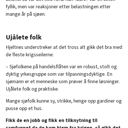
fyllik, men var reaksjoner etter belastningen etter
mange år på sjøen.
Ujålete folk
Hjeltnes understreker at det tross alt gikk det bra med
de fleste krigsseilerne:
– Sjøfolkene på handelsflåten var en robust, stolt og
dyktig yrkesgruppe som var tilpasningsdyktige. En
sjømann er et menneske som prøver å finne løsninger.
Ujålete folk og praktiske.
Mange sjøfolk kunne sy, strikke, henge opp gardiner og
pusse opp et hus.
Fikk de en jobb og fikk en tilknytning til
samfunnet da de kom hjem fra krigen, så gikk det