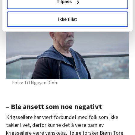
Tilpass
LO Medias publikasjoner frifagbevegelse.no, hk-nytt.no
Ikke tillat
og fontene.no bruker informasjonskapsler (cookies) for å
lære hvordan våre nettsider blir brukt slik at vi tilby
relevant innhold, tilpassede annonser og utarbeide
statistikk.
Vi deler bare informasjon om hvordan du bruker
nettstedet med LO Medias egne samarbeidspartnere
innenfor analyse og annonsering. Disse er angitt i
oversikten lengre ned på denne siden.
Tri Nguyen Dinh
– Ble ansett som noe negativt
Krigsseilere har vært forbundet med folk som ikke
takler livet, derfor kunne det å være barn av
krigsseilere være vanskelig, ifølge forsker Bjørn Tore