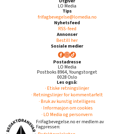
Utgiver
LO Media
Tips
frifagbevegelse@lomedia.no
Nyhetsfeed
RSS-feed
Annonser
Bestill her
Sosiale medier
Postadresse
LO Media
Postboks 8964, Youngstorget
0028 Oslo
Les også:
· Etiske retningslinjer
· Retningslinjer for kommentarfelt
· Bruk av kunstig intelligens
· Informasjon om cookies
· LO Media og personvern
FriFagbevegelse.no er medlem av
Fagpressen: