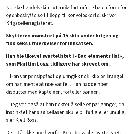
Norske handelsskip i utenriksfart måtte ha en form for
egenbeskyttelse i tillegg til konvoieskorte, skriver
Krigsseilerregisteret
.
Skytteren mønstret på 15 skip under krigen og
fikk seks utmerkelser for innsatsen.
Han ble likevel svartelistet i «Bad elements list»,
som Maritim Logg tidligere
har skrevet om
.
– Han var prinsippfast og unngikk nok ikke en krangel
om han mente at noe var feil. Han hadde noen
disputter med kapteinen, forteller sønnen.
– Jeg vet også at han nektet å seile et par ganger, da
instinktet hans sa seilasen skulle bli farlig eller umulig,
sier Kjell Ross.
Det står ikke noe hvorfor Knut Ross ble svartelistet.