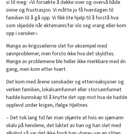
si til meg: «Vi forsøkte å dekke over og overså både
sinne og frustrasjon. Vi måtte jo få hverdagen til
familien til å gå opp. Vi fikk lite hjelp til å forstå hva
som skjedde når ektemann/far slo seg vrang eller kom
opp i vansker».
Mange av krigsseilerne slet for eksempel med
søvnproblemer, men forsto ikke hva det skyldtes.
Mange av problemene ble heller ikke merkbare med én
gang, men kom etter hvert.
Det kom med årene senskader og etterreaksjoner og
verken familien, lokalsamfunnet eller storsamfunnet
hadde kunnskap til å knytte det opp mot hva de hadde
opplevd under krigen, ifølge Hjeltnes.
– Det tok lang tid før man skjønte at hvis en sjømann
skalv på hendene, det luktet av han og han slet med
alkohol så var det ikke fordi han «bare» var en sliten