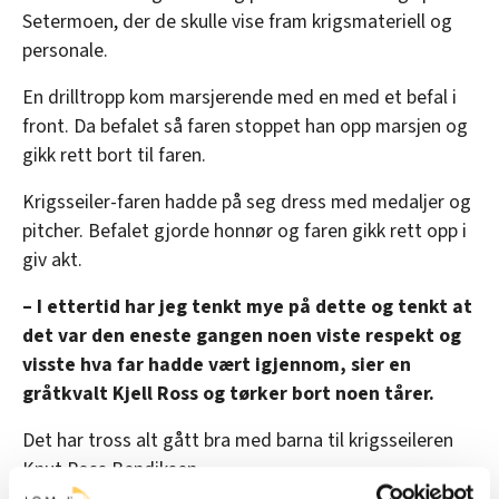
Setermoen, der de skulle vise fram krigsmateriell og
personale.
En drilltropp kom marsjerende med en med et befal i
front. Da befalet så faren stoppet han opp marsjen og
gikk rett bort til faren.
Krigsseiler-faren hadde på seg dress med medaljer og
pitcher. Befalet gjorde honnør og faren gikk rett opp i
giv akt.
– I ettertid har jeg tenkt mye på dette og tenkt at
det var den eneste gangen noen viste respekt og
visste hva far hadde vært igjennom, sier en
gråtkvalt Kjell Ross og tørker bort noen tårer.
Det har tross alt gått bra med barna til krigsseileren
Knut Ross Bendiksen.