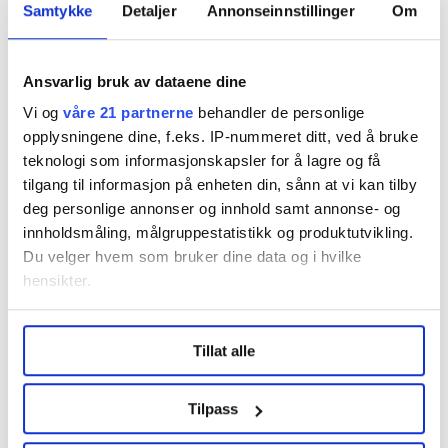
Samtykke
Detaljer
Annonseinnstillinger
Om
fagforbundet
Nyheter
Valg 2023
Ansvarlig bruk av dataene dine
Vi og
våre 21 partnerne
behandler de personlige
Del artikkel
opplysningene dine, f.eks. IP-nummeret ditt, ved å bruke
teknologi som informasjonskapsler for å lagre og få
tilgang til informasjon på enheten din, sånn at vi kan tilby
deg personlige annonser og innhold samt annonse- og
innholdsmåling, målgruppestatistikk og produktutvikling.
Nå:
4
stillingsannonser
Du velger hvem som bruker dine data og i hvilke
hensikter.
Under
mer info
kan du lese om hvordan dine personlige
Tillat alle
data behandles og hvordan du kan velge hvordan de skal
brukes. Du kan hele tiden endre eller trekke tilbake ditt
samtykke fra erklæringen om informasjonskapsler.
Tilpass