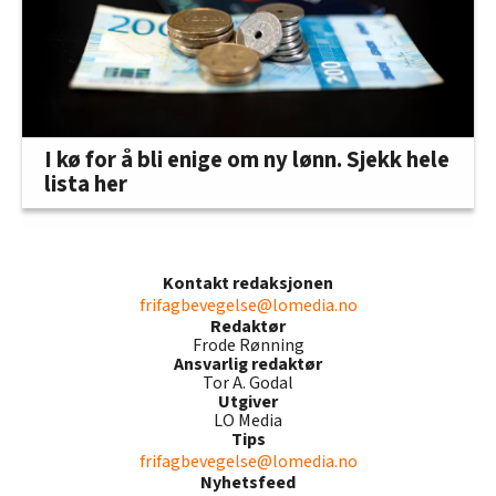
I kø for å bli enige om ny lønn. Sjekk hele
lista her
Kontakt redaksjonen
frifagbevegelse@lomedia.no
Redaktør
Frode Rønning
Ansvarlig redaktør
Tor A. Godal
Utgiver
LO Media
Tips
frifagbevegelse@lomedia.no
Nyhetsfeed