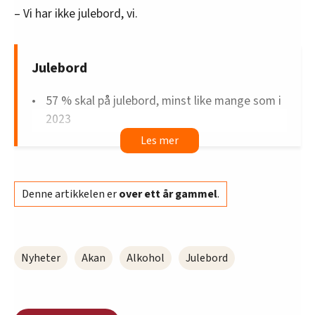
– Vi har ikke julebord, vi.
Julebord
57 % skal på julebord, minst like mange som i
2023
6 av 10 av julebordgjestene skal på et
julebord arrangert av jobben
Ca. 6 av 10 skal på julebord arrangert på
Denne artikkelen er
over ett år gammel
.
offentlig serveringssted
4 av 10 sier at de enten mener de har fått
mindre gratis alkohol av arbeidsgiver de siste
årene eller ikke alkohol i det hele tatt
Nyheter
Akan
Alkohol
Julebord
Trenden er tydelig nedadgående over de siste
årene, og kvinner rapporterer det mer enn
menn