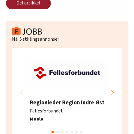
Del artikkel
Om lag 10 prosent opplever at seksuell
trakassering er et stort eller økende tema på
jobben, samtidig er det 35 prosent som sier
det er lite fokus på temaet på jobben
Nå:
5
stillingsannonser
Kilde: Kantar
Regionleder Region Indre Øst
Fellesforbundet
Moelv