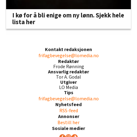
I kø for å bli enige om ny lønn. Sjekk hele
lista her
Kontakt redaksjonen
frifagbevegelse@lomedia.no
Redaktør
Frode Rønning
Ansvarlig redaktør
Tor A. Godal
Utgiver
LO Media
Tips
frifagbevegelse@lomedia.no
Nyhetsfeed
RSS-feed
Annonser
Bestill her
Sosiale medier