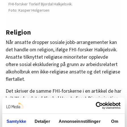
FHI-forsker Torleif Bjordal Halkjelsvik.
Kasper Holgersen
Religion
Når ansatte dropper sosiale jobb-arrangementer kan
det handle om religion, ifølge FHI-forsker Halkjelsvik.
Ansatte tilknyttet religiøse minoriteter opplevde
oftere sosial ekskludering på grunn av arbeidsrelatert
alkoholbruk enn ikke-religiøse ansatte og det religiøse
flertallet.
Det skriver de samme FHI-forskerne i en artikkel de har
kalt
Work-related Alcohol Use: Indirect Discrimination
of Religious Minorities?
Fagleder Bakkeng i Akan kommenterer dette slik:
Samtykke
Detaljer
Annonseinnstillinger
Om