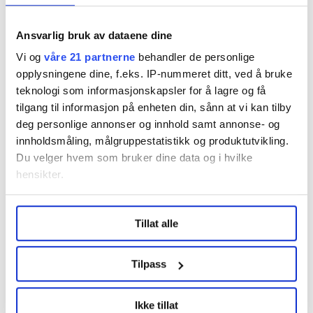
– Religion er bare én av mange forklaringer.
Ansvarlig bruk av dataene dine
– Vi strammer inn
Vi og
våre 21 partnerne
behandler de personlige
opplysningene dine, f.eks. IP-nummeret ditt, ved å bruke
Mer enn hver tiende arbeidstaker opplever
teknologi som informasjonskapsler for å lagre og få
drikkepress i jobbsammenheng, ifølge
tilgang til informasjon på enheten din, sånn at vi kan tilby
forskningen fra FHI.
deg personlige annonser og innhold samt annonse- og
innholdsmåling, målgruppestatistikk og produktutvikling.
Unge tillitsvalgte har snakket om
en mulig usunn
Du velger hvem som bruker dine data og i hvilke
drikkekultur i fagbevegelsen
.
hensikter.
LO-sekretær Kristin Sæther følger opp:
Under
mer info
kan du lese om hvordan dine personlige
Tillat alle
data behandles og hvordan du kan velge hvordan de skal
– Det første jeg gjorde som leder i Fagforbundet i
brukes. Du kan hele tiden endre eller trekke tilbake ditt
Trondheim, var å sørge for null alkoholservering
samtykke fra erklæringen om informasjonskapsler.
for medlemmenes penger.
Tilpass
LO Medias publikasjoner frifagbevegelse.no, hk-nytt.no
Det syns Sæther forbundene også skal praktisere.
Ikke tillat
og fontene.no bruker informasjonskapsler (cookies) for å