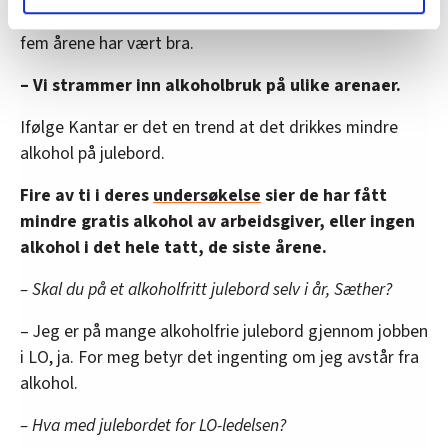
Hun mener utviklingen i fagbevegelsen de siste tre til
lære hvordan våre nettsider blir brukt slik at vi tilby
fem årene har vært bra.
relevant innhold, tilpassede annonser og utarbeide
statistikk.
– Vi strammer inn alkoholbruk på ulike arenaer.
Vi deler bare informasjon om hvordan du bruker
nettstedet med LO Medias egne samarbeidspartnere
Ifølge Kantar er det en trend at det drikkes mindre
innenfor analyse og annonsering. Disse er angitt i
alkohol på julebord.
oversikten lengre ned på denne siden.
Fire av ti i deres
undersøkelse
sier de har fått
mindre gratis alkohol av arbeidsgiver, eller ingen
alkohol i det hele tatt, de siste årene.
– Skal du på et alkoholfritt julebord selv i år, Sæther?
– Jeg er på mange alkoholfrie julebord gjennom jobben
i LO, ja. For meg betyr det ingenting om jeg avstår fra
alkohol.
– Hva med julebordet for LO-ledelsen?