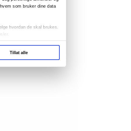
r hvem som bruker dine data
elge hvordan de skal brukes.
sler.
ler (cookies) for å lære
Tillat alle
ide statistikk.
artnere innenfor analyse og