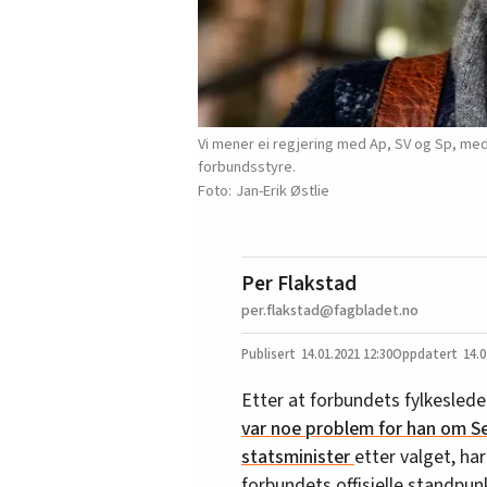
Vi mener ei regjering med Ap, SV og Sp, med 
forbundsstyre.
Jan-Erik Østlie
Per Flakstad
per.flakstad@fagbladet.no
14.01.2021
12:30
14.0
Etter at forbundets fylkeslede
var noe problem for han om S
statsminister
etter valget, ha
forbundets offisielle standpun