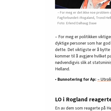
– For meg er det ikke noe problem o
Fagforbundet i Rogaland, Trond Hella
Erlend Dalhaug Daae
– For meg er politikken vikti
dyktige personer som har god a
dette. Det viktigste er å bytt
kommer til å avgjøre hvilket pa
nødvendigvis slik at statsmini
Helland.
•
Bunnotering for Ap:
– Utrol
LO i Rogland reagert
En av dem som reagerte på Hell