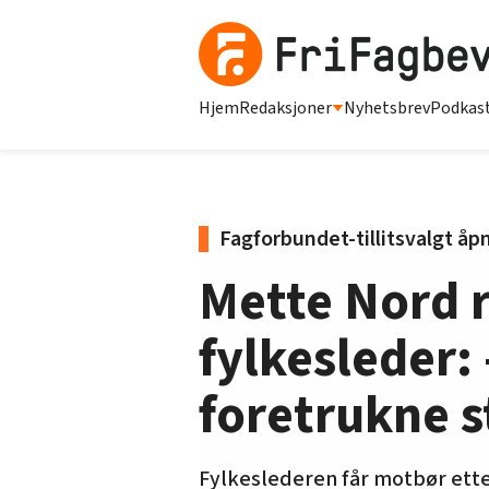
Hjem
Redaksjoner
Nyhetsbrev
Podkas
Fagforbundet-tillitsvalgt å
Mette Nord ry
fylkesleder:
foretrukne s
Fylkeslederen får motbør ette