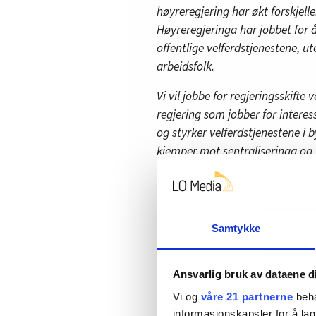
høyreregjering har økt forskjel
Høyreregjeringa har jobbet for å
offentlige velferdstjenestene, ut
arbeidsfolk.
Vi vil jobbe for regjeringsskifte
regjering som jobber for interess
og styrker velferdstjenestene i 
kjemper mot sentraliseringa og t
inn i det grønne skiftet. Norge 
som koronakrisa har skapt, ikk
arbeidsløsheta.
Samtykke
Vi mener ei regjering med Ap, S
er best i stand til å styre landet.
Ansvarlig bruk av dataene d
•
Opposisjonen varsler felles 
Vi og
våre 21 partnerne
beha
informasjonskapsler for å lag