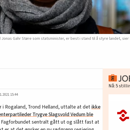
Jonas Gahr Støre som statsminister, er best i stand til å styre landet, si
Nå:
5
still
1.2021 15:44
r i Rogaland, Trond Helland, uttalte at det
ikke
enterpartileder Trygve Slagsvold Vedum ble
r Fagforbundet sentralt gått ut og slått fast at
kt er at det ønsker en ny rødgrønn regjering