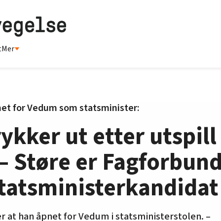
t
Mer
pnet for Vedum som statsminister:
kker ut etter utspill 
 – Støre er Fagforbun
tatsministerkandidat
r at han åpnet for Vedum i statsministerstolen. –