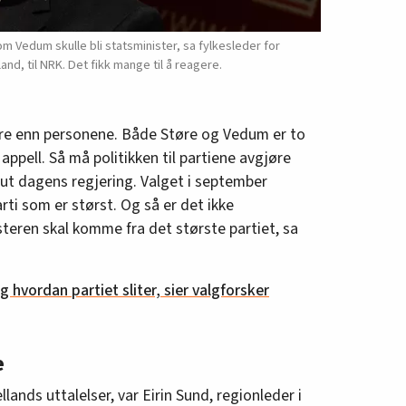
m Vedum skulle bli statsminister, sa fylkesleder for
nd, til NRK. Det fikk mange til å reagere.
gere enn personene. Både Støre og Vedum er to
ppell. Så må politikken til partiene avgjøre
e ut dagens regjering. Valget i september
rti som er størst. Og så er det ikke
steren skal komme fra det største partiet, sa
ig hvordan partiet sliter, sier valgforsker
e
ands uttalelser, var Eirin Sund, regionleder i