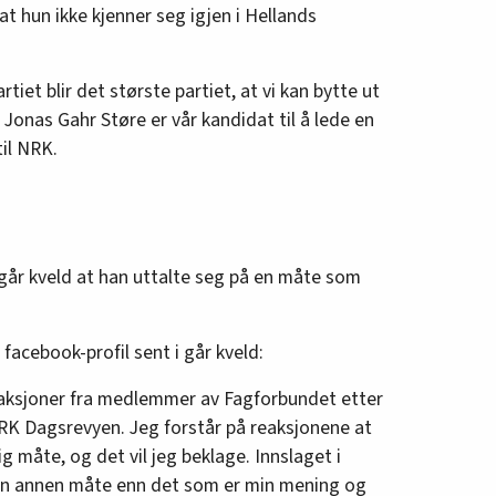
at hun ikke kjenner seg igjen i Hellands
rtiet blir det største partiet, at vi kan bytte ut
Jonas Gahr Støre er vår kandidat til å lede en
til NRK.
 går kveld at han uttalte seg på en måte som
facebook-profil sent i går kveld:
eaksjoner fra medlemmer av Fagforbundet etter
 NRK Dagsrevyen. Jeg forstår på reaksjonene at
g måte, og det vil jeg beklage. Innslaget i
 en annen måte enn det som er min mening og