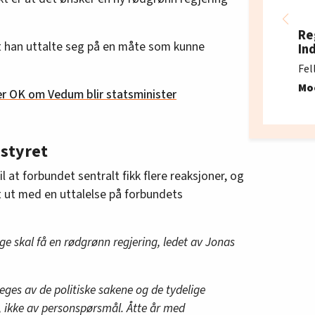
Re
t han uttalte seg på en måte som kunne
In
Fel
Mo
r OK om Vedum blir statsminister
sstyret
il at forbundet sentralt fikk flere reaksjoner, og
t ut med en uttalelse på forbundets
ge skal få en rødgrønn regjering, ledet av Jonas
eges av de politiske sakene og de tydelige
, ikke av personspørsmål. Åtte år med