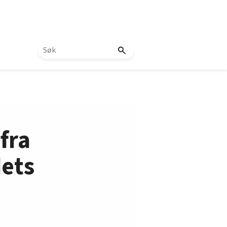
fra
dets