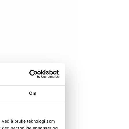
Om
, ved å bruke teknologi som
lby deg personlige annonser og