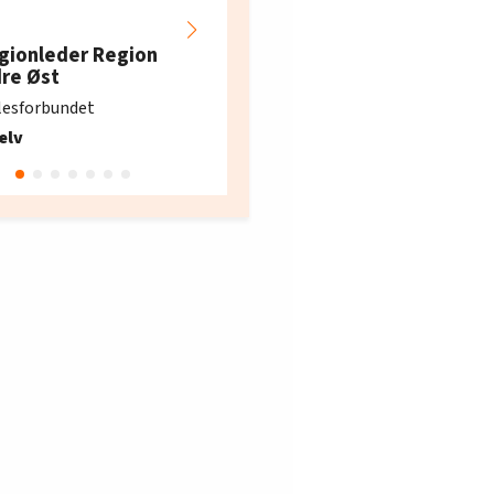
Hotell- og
restaurantarbeidern
gionleder Region
e i Oslo og Akershus
dre Øst
søker ny kontorlede
lesforbundet
Fellesforbundet avdeling
elv
10
Oslo