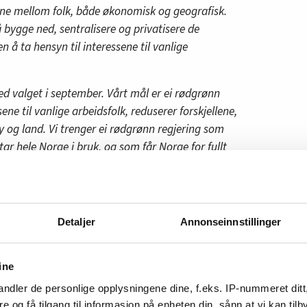
lene mellom folk, både økonomisk og geografisk.
 bygge ned, sentralisere og privatisere de
en å ta hensyn til interessene til vanlige
 ved valget i september. Vårt mål er ei rødgrønn
ene til vanlige arbeidsfolk, reduserer forskjellene,
by og land. Vi trenger ei rødgrønn regjering som
ar hele Norge i bruk, og som får Norge for fullt
trenger ei regjering som makter å løse problemene
e minst ved å bekjempe den rekordhøye
Detaljer
Annonseinnstillinger
V og Sp, med Jonas Gahr Støre som statsminister,
»
ine
permitteringsforslag neste uke
ndler de personlige opplysningene dine, f.eks. IP-nummeret ditt
re og få tilgang til informasjon på enheten din, sånn at vi kan ti