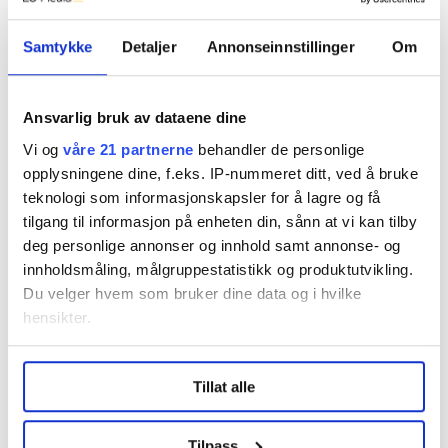
Fra august til oktober i fjor lå også statsminister
Samtykke
Detaljer
Annonseinnstillinger
Om
Erna Solbergs parti på dette nivået. Korona-
effekten er med andre ord tilbake.
Statsminister Erna Solberg synes selv det er hyggelig
Ansvarlig bruk av dataene dine
med gode målinger, men poengterer at det viktigste
Vi og
våre 21 partnerne
behandler de personlige
nå er å håndtere koronasmitten slik at vi kan ta
opplysningene dine, f.eks. IP-nummeret ditt, ved å bruke
hverdagen tilbake.
teknologi som informasjonskapsler for å lagre og få
tilgang til informasjon på enheten din, sånn at vi kan tilby
– Jeg ser fram til en spennende valgkamp hvor Høyre
deg personlige annonser og innhold samt annonse- og
skal snakke om hvordan vi kan skape flere jobber og gi
innholdsmåling, målgruppestatistikk og produktutvikling.
barna våre en god skole. Nå må de fire partiene
Du velger hvem som bruker dine data og i hvilke
(Høyre, Frp, Venstre og KrF, red.anm.) brette opp
hensikter.
ermene og finne gode løsninger sammen. Det er fullt
Under
mer info
kan du lese om hvordan dine personlige
mulig med flertall ved valget, sier Erna Solberg til
Tillat alle
data behandles og hvordan du kan velge hvordan de skal
FriFagbevegelse.
brukes. Du kan hele tiden endre eller trekke tilbake ditt
Tillitsvalgt Djevat:
– Alle dette gjelder er nå
samtykke fra erklæringen om informasjonskapsler.
Tilpass