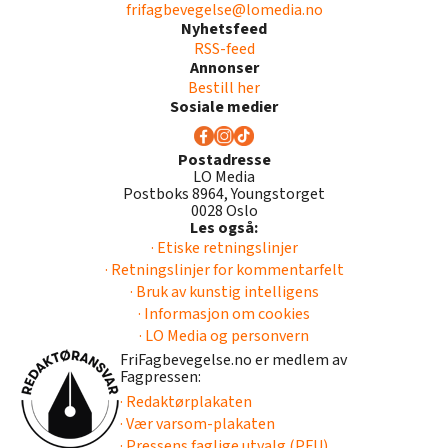
frifagbevegelse@lomedia.no
Nyhetsfeed
RSS-feed
Annonser
Bestill her
Sosiale medier
Postadresse
LO Media
Postboks 8964, Youngstorget
0028 Oslo
Les også:
· Etiske retningslinjer
· Retningslinjer for kommentarfelt
· Bruk av kunstig intelligens
· Informasjon om cookies
· LO Media og personvern
FriFagbevegelse.no er medlem av
Fagpressen:
· Redaktørplakaten
· Vær varsom-plakaten
· Pressens faglige utvalg (PFU)