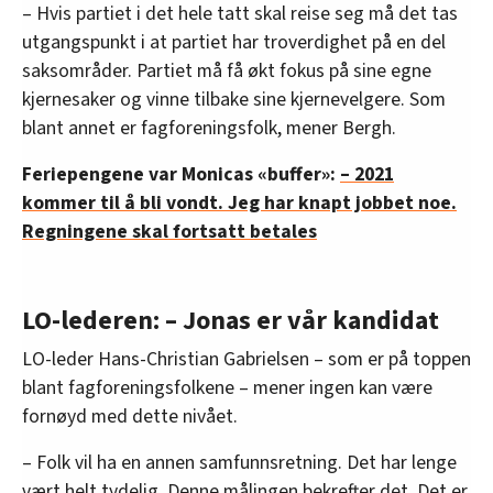
– Hvis partiet i det hele tatt skal reise seg må det tas
utgangspunkt i at partiet har troverdighet på en del
saksområder. Partiet må få økt fokus på sine egne
kjernesaker og vinne tilbake sine kjernevelgere. Som
blant annet er fagforeningsfolk, mener Bergh.
Feriepengene var Monicas «buffer»:
– 2021
kommer til å bli vondt. Jeg har knapt jobbet noe.
Regningene skal fortsatt betales
LO-lederen: – Jonas er vår kandidat
LO-leder Hans-Christian Gabrielsen – som er på toppen
blant fagforeningsfolkene – mener ingen kan være
fornøyd med dette nivået.
– Folk vil ha en annen samfunnsretning. Det har lenge
vært helt tydelig. Denne målingen bekrefter det. Det er