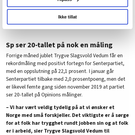
sjeleglade for å beholde dagpengesatsen. Det
LO Medias publikasjoner frifagbevegelse.no, hk-nytt.no
innebærer at de kan overleve uten å ligge under
Ikke tillat
og fontene.no bruker informasjonskapsler (cookies) for å
fattigdomsgrensa
lære hvordan våre nettsider blir brukt slik at vi tilby
relevant innhold, tilpassede annonser og utarbeide
statistikk.
Sp ser 20-tallet på nok en måling
Vi deler bare informasjon om hvordan du bruker
Forrige måned jublet Trygve Slagsvold Vedum får en
nettstedet med LO Medias egne samarbeidspartnere
innenfor analyse og annonsering. Disse er angitt i
rekordmåling med positivt fortegn for Senterpartiet,
oversikten lengre ned på denne siden.
med en oppslutning på 22,1 prosent. I januar går
Senterpartiet tilbake med 2,0 prosentpoeng, men det
er likevel femte gang siden november 2019 at partiet
ser 20-tallet på Opinions målinger.
– Vi har vært veldig tydelig på at vi ønsker et
Norge med små forskjeller. Det viktigste er å sørge
for at folk har trygghet rundt jobben sin og at folk
er i arbeid, sier Trygve Slagsvold Vedum til