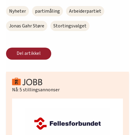
Nyheter
partimåling
Arbeiderpartiet
Jonas Gahr Støre
Stortingsvalget
Del artikkel
Nå:
5
stillingsannonser