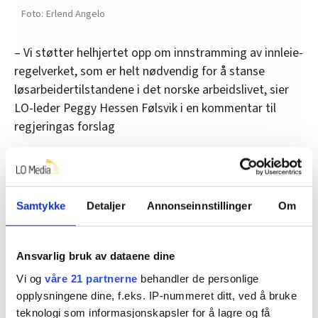
Erlend Angelo
– Vi støtter helhjertet opp om innstramming av innleie-
regelverket, som er helt nødvendig for å stanse
løsarbeidertilstandene i det norske arbeidslivet, sier
LO-leder Peggy Hessen Følsvik i en kommentar til
regjeringas forslag
Hun viser til at flere steder har innleie blitt regelen
heller enn unntaket, som i byggebransjen i og rundt
Oslo. De innleide arbeiderne, som ofte har utenlandsk
Samtykke
Detaljer
Annonseinnstillinger
Om
bakgrunn, er spesielt utsatte for sosial dumping.
Ansvarlig bruk av dataene dine
Smarte ungdommer
Vi og
våre 21 partnerne
behandler de personlige
– En innstramming slik Arbeidsdepartementet har
opplysningene dine, f.eks. IP-nummeret ditt, ved å bruke
foreslått vil også gjøre at Norge kommer mer på linje
teknologi som informasjonskapsler for å lagre og få