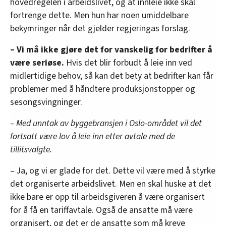
innenfor analyse og annonsering. Disse er angitt i
hovedregelen i arbeidslivet, og at innleie ikke skal
oversikten lengre ned på denne siden.
fortrenge dette. Men hun har noen umiddelbare
bekymringer når det gjelder regjeringas forslag.
– Vi må ikke gjøre det for vanskelig for bedrifter å
være seriøse.
Hvis det blir forbudt å leie inn ved
midlertidige behov, så kan det bety at bedrifter kan får
problemer med å håndtere produksjonstopper og
sesongsvingninger.
– Med unntak av byggebransjen i Oslo-området vil det
fortsatt være lov å leie inn etter avtale med de
tillitsvalgte.
– Ja, og vi er glade for det. Dette vil være med å styrke
det organiserte arbeidslivet. Men en skal huske at det
ikke bare er opp til arbeidsgiveren å være organisert
for å få en tariffavtale. Også de ansatte må være
organisert, og det er de ansatte som må kreve