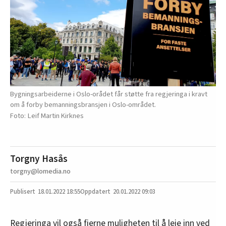
Bygningsarbeiderne i Oslo-orådet får støtte fra regjeringa i kravt
om å forby bemanningsbransjen i Oslo-området.
Leif Martin Kirknes
Torgny Hasås
torgny@lomedia.no
18.01.2022
18:55
20.01.2022 09:03
Regjeringa vil også fjerne muligheten til å leie inn ved