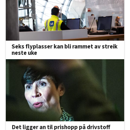
Seks flyplasser kan bli rammet av streik
neste uke
Det ligger an til prishopp på drivstoff