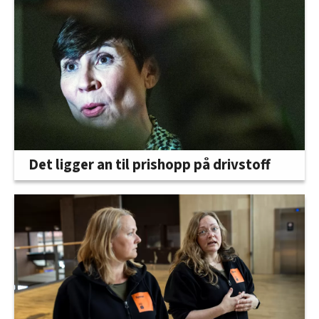
Det ligger an til prishopp på drivstoff