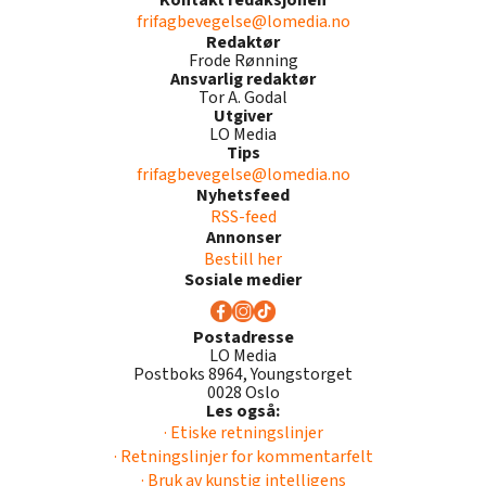
frifagbevegelse@lomedia.no
Redaktør
Frode Rønning
Ansvarlig redaktør
Tor A. Godal
Utgiver
LO Media
Tips
frifagbevegelse@lomedia.no
Nyhetsfeed
RSS-feed
Annonser
Bestill her
Sosiale medier
Postadresse
LO Media
Postboks 8964, Youngstorget
0028 Oslo
Les også:
· Etiske retningslinjer
· Retningslinjer for kommentarfelt
· Bruk av kunstig intelligens