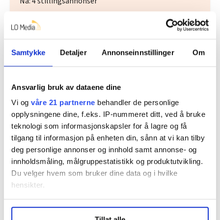
Nå:
4
stillingsannonser
Samtykke
Detaljer
Annonseinnstillinger
Om
Ansvarlig bruk av dataene dine
Vi og
våre 21 partnerne
behandler de personlige
Regionleder Region Indre Øst
opplysningene dine, f.eks. IP-nummeret ditt, ved å bruke
Fellesforbundet
teknologi som informasjonskapsler for å lagre og få
Moelv
tilgang til informasjon på enheten din, sånn at vi kan tilby
deg personlige annonser og innhold samt annonse- og
innholdsmåling, målgruppestatistikk og produktutvikling.
Du velger hvem som bruker dine data og i hvilke
hensikter.
Under
mer info
kan du lese om hvordan dine personlige
Tillat alle