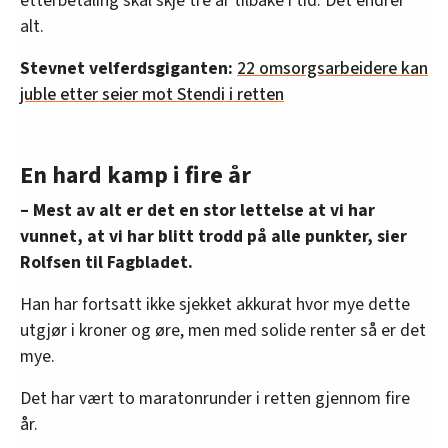
etterbetaling skal skje tre år tilbake i tid. Det endrer
alt.
Stevnet velferdsgiganten:
22 omsorgsarbeidere kan
juble etter seier mot Stendi i retten
En hard kamp i fire år
– Mest av alt er det en stor lettelse at vi har
vunnet, at vi har blitt trodd på alle punkter, sier
Rolfsen til Fagbladet.
Han har fortsatt ikke sjekket akkurat hvor mye dette
utgjør i kroner og øre, men med solide renter så er det
mye.
Det har vært to maratonrunder i retten gjennom fire
år.