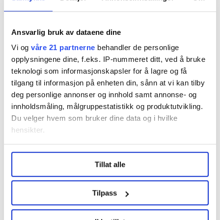
selskapet Baos, som gikk konkurs etter at ansatte hadde
vunnet fram med tilsvarende krav?
Ansvarlig bruk av dataene dine
– I så fall har selskapene beregnet seg større
Vi og
våre 21 partnerne
behandler de personlige
overskudd og utbytte enn de burde ha gjort, parerer
opplysningene dine, f.eks. IP-nummeret ditt, ved å bruke
Mette Nord, og legger til:
teknologi som informasjonskapsler for å lagre og få
tilgang til informasjon på enheten din, sånn at vi kan tilby
- Hvis det medfører konkurser å gi ansatte det de har
deg personlige annonser og innhold samt annonse- og
krav på, så er det absolutt et signal til kommunene om
innholdsmåling, målgruppestatistikk og produktutvikling.
å sørge for tjenestene i egen regi.
Du velger hvem som bruker dine data og i hvilke
hensikter.
Avviker vesentlig
Under
mer info
kan du lese om hvordan dine personlige
Tillat alle
data behandles og hvordan du kan velge hvordan de skal
Stendi sendte ut en pressemelding like etter at
brukes. Du kan hele tiden endre eller trekke tilbake ditt
dommen ble kjent. Selskapet opplyser at de ikke
samtykke fra erklæringen om informasjonskapsler.
Tilpass
ønsker å kommentere saken ytterligere på nåværende
tidspunkt, ut over følgende:
LO Medias publikasjoner frifagbevegelse.no, hk-nytt.no