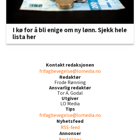
I kø for å bli enige om ny lønn. Sjekk hele
lista her
Kontakt redaksjonen
frifagbevegelse@lomedia.no
Redaktør
Frode Rønning
Ansvarlig redaktør
Tor A. Godal
Utgiver
LO Media
Tips
frifagbevegelse@lomedia.no
Nyhetsfeed
RSS-feed
Annonser
Bestill her