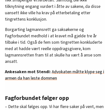
fikk småpenger etterbetalt. Samtidig ble ikke
tilknytning engang vurdert i åtte av sakene, da disse
uansett ikke ville ha krav på etterbetaling etter
tingrettens konklusjon.
Borgarting lagmannsrett ga saksøkerne og
Fagforbundet medhold i at kravet må gjelde tre år
tilbake i tid. Også de fem som tingretten konkluderte
med at hadde vært reelle oppdragsgivere, kom
lagmannsretten fram til at skulle ha vært å anse som
ansatt.
Ankesaken mot Stendi:
Advokaten måtte klype seg i
armen da han leste dommen
Fagforbundet følger opp
– Dette skal følges opp. Vi har flere saker på vent, men