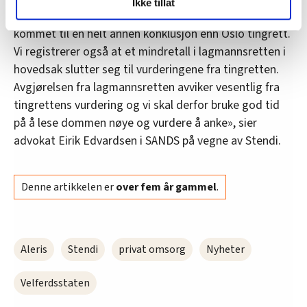
Ikke tillat
og fontene.no bruker informasjonskapsler (cookies) for å
«Vi tar til etterretning at Borgarting lagmannsrett er
lære hvordan våre nettsider blir brukt slik at vi tilby
kommet til en helt annen konklusjon enn Oslo tingrett.
relevant innhold, tilpassede annonser og utarbeide
Vi registrerer også at et mindretall i lagmannsretten i
statistikk.
hovedsak slutter seg til vurderingene fra tingretten.
Vi deler bare informasjon om hvordan du bruker
Avgjørelsen fra lagmannsretten avviker vesentlig fra
nettstedet med LO Medias egne samarbeidspartnere
tingrettens vurdering og vi skal derfor bruke god tid
innenfor analyse og annonsering. Disse er angitt i
på å lese dommen nøye og vurdere å anke», sier
oversikten lengre ned på denne siden.
advokat Eirik Edvardsen i SANDS på vegne av Stendi.
Denne artikkelen er
over fem år gammel
.
Aleris
Stendi
privat omsorg
Nyheter
Velferdsstaten