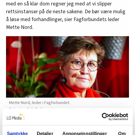
med en så klar dom regner jeg med at vi slipper
rettsinstanser på de neste sakene. De bør være mulig
å løse med forhandlinger, sier Fagforbundets leder
Mette Nord.
Mette Nord, leder i Fagforbundet.
Jan-Erik Østlie
– I Borgarting lagmannsrett hevdet motparten at dette
kunne medføre et konkursras. Stendis advokat viste til
Samtykke
Detaljer
Annonseinnstillinger
Om