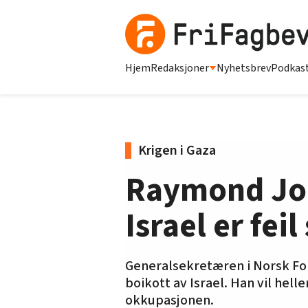
Hjem
Redaksjoner
Nyhetsbrev
Podkas
Krigen i Gaza
Raymond Joh
Israel er feil
Generalsekretæren i Norsk Folk
boikott av Israel. Han vil hel
okkupasjonen.