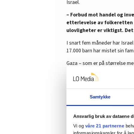
Israel.
– Forbud mot handel og inve
etterlevelse av folkerette
ulovligheter er viktigst. D
I snart fem måneder har Israe
17.000 barn har mistet sin fami
Gaza – som er på størrelse me
hele befolkningen er drevet på 
– Halvparten av dem er drevet
snakkes nå om en bakkeaksjon.
Samtykke
Dresden under andre verdenskri
at det bombes og drepes.
Ansvarlig bruk av dataene d
Fikk du med deg denne?
Bom
Vi og
våre 21 partnerne
beha
utstyrte jagerfly
informasjonskapsler for å lag