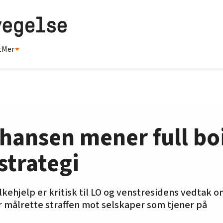
t
Mer
ansen mener full boi
 strategi
ehjelp er kritisk til LO og venstresidens vedtak om
ler målrette straffen mot selskaper som tjener på