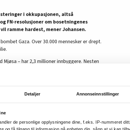
steringer i okkupasjonen, altså
n og FN-resolusjoner om bosetningenes
et vil ramme hardest, mener Johansen.
l bombet Gaza. Over 30.000 mennesker er drept.
lie.
d Mjøsa – har 2,3 millioner innbyggere. Nesten
flukt.
 på flukt til områder der det bombes og det
 Vi snakker om en størrelse som overstiger
Detaljer
Annonseinnstillinger
g. Det er svært dramatisk. Og de vet at vi vet
ine
bingen av Gaza gjennomføres med norsk-
ndler de personlige opplysningene dine, f.eks. IP-nummeret ditt
re og få tilgang til informasjon på enheten din, sånn at vi kan ti