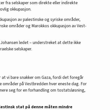
ter fra selskaper som direkte eller indirekte
lovlig okkupasjon.
kkupasjon av palestinske og syriske områder,
inske områder og Marokkos okkupasjon av Vest-
Johansen ledet – understreket at dette ikke
raelske selskaper.
r at vi bare snakker om Gaza, fordi det foregår
re områder på Vestbredden hver eneste dag. For
onere seg for en forhandling om tostatsløsning,
alestinsk stat på denne måten mindre