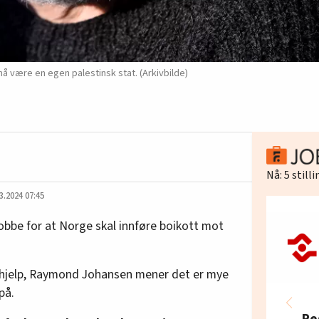
være en egen palestinsk stat. (Arkivbilde)
Nå:
5
still
3.2024 07:45
obbe for at Norge skal innføre boikott mot
ehjelp, Raymond Johansen mener det er mye
på.
Re