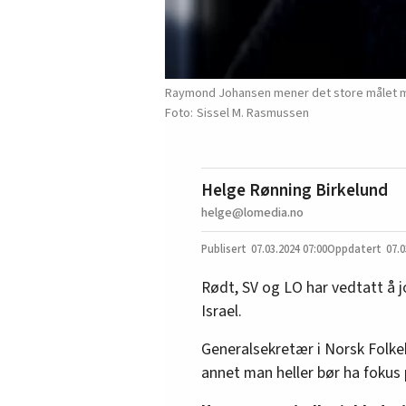
Raymond Johansen mener det store målet må 
Sissel M. Rasmussen
Helge Rønning Birkelund
helge@lomedia.no
07.03.2024
07:00
07.0
Rødt, SV og LO har vedtatt å j
Israel.
Generalsekretær i Norsk Folk
annet man heller bør ha fokus 