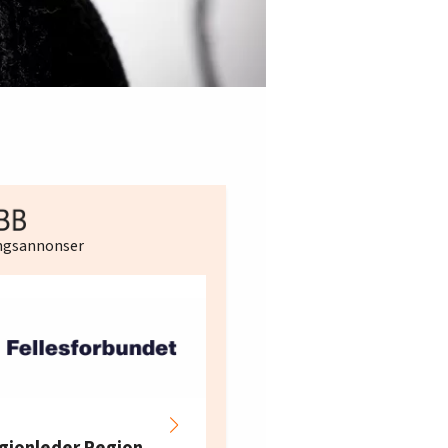
ingsannonser
Hotell- og
restaurantarbeidern
gionleder Region