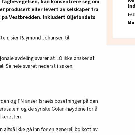
rt fagbevegelsen, kan konsentrere seg om
In
r produsert eller levert av selskaper fra
Fel
 på Vestbredden. Inkludert Oljefondets
Mo
tten, sier Raymond Johansen til
sjonale avdeling svarer at LO ikke ønsker at
l. Se hele svaret nederst i saken.
verden og FN anser Israels bosetninger på den
erusalem og de syriske Golan-høydene for å
olkeretten.
n altså ikke gå inn for en generell boikott av