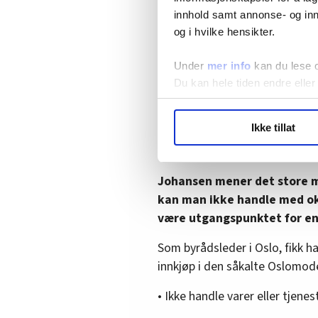
innhold samt annonse- og inn
og i hvilke hensikter.
Feil strategi
Johansen poengterer at Norge,
Under
mer info
kan du lese 
en kjempeinnsats ved å holde 
Du kan hele tiden endre eller
– Å snakke om en generell boik
LO Medias publikasjoner frif
Ikke tillat
også hovedbudskapet hans da h
hvordan våre nettsider blir br
Akershus rett før helgen.
Vi deler bare informasjon o
annonsering. Disse er angitt
Johansen mener det store m
kan man ikke handle med o
være utgangspunktet for en 
Som byrådsleder i Oslo, fikk h
innkjøp i den såkalte Oslomode
• Ikke handle varer eller tjen