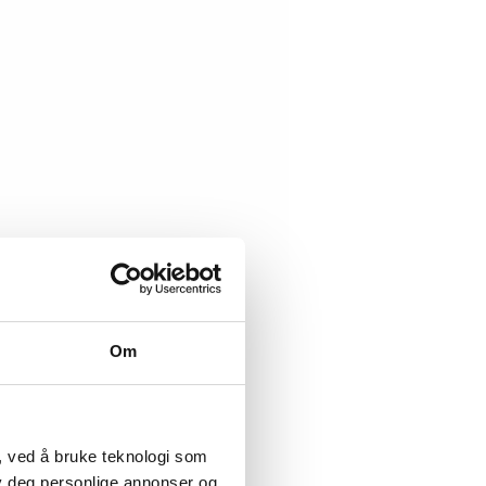
Om
, ved å bruke teknologi som
lby deg personlige annonser og