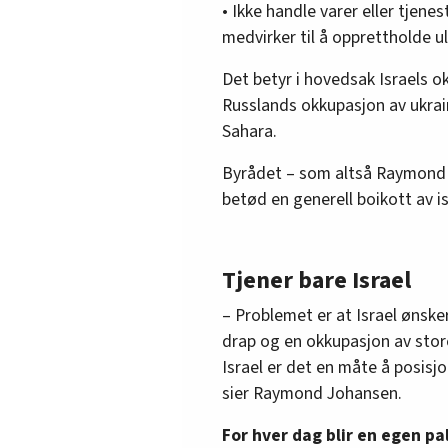
• Ikke handle varer eller tjenes
medvirker til å opprettholde u
Det betyr i hovedsak Israels o
Russlands okkupasjon av ukra
Sahara.
Byrådet – som altså Raymond 
betød en generell boikott av is
Tjener bare Israel
– Problemet er at Israel ønske
drap og en okkupasjon av sto
Israel er det en måte å posisj
sier Raymond Johansen.
For hver dag blir en egen p