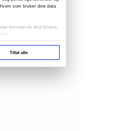
r hvem som bruker dine data
elge hvordan de skal brukes.
sler.
ler (cookies) for å lære
Tillat alle
ide statistikk.
artnere innenfor analyse og