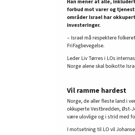
Han mener at alle, inklude
forbud mot varer og tjeneste
områder Israel har okkupert
investeringer.
– Israel må respektere folkere
FriFagbevegelse.
Leder Liv Tørres i LOs interna
Norge alene skal boikotte Israe
Vil ramme hardest
Norge, de aller fleste land i 
okkuperte Vestbredden, Øst-J
være ulovlige og i strid med f
I motsetning til LO vil Johanse