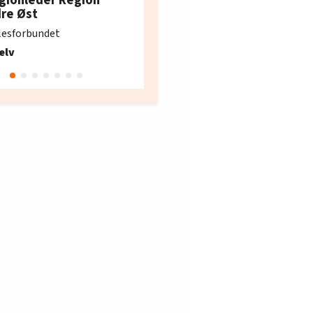
e i Oslo og Akershus
dre Øst
søker ny kontorlede
lesforbundet
Fellesforbundet avdeling
elv
10
Oslo